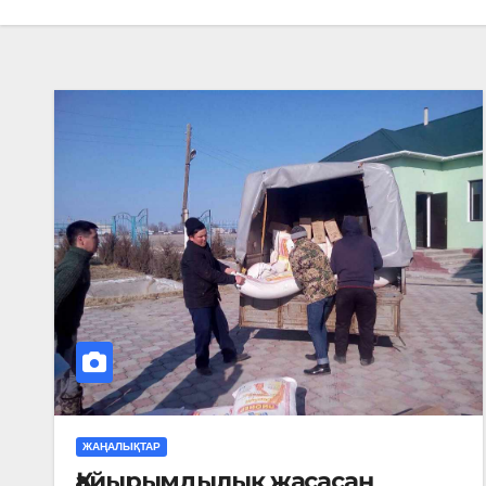
ЖАҢАЛЫҚТАР
Қайырымдылық жасасаң