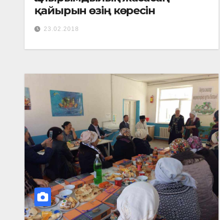
қайырын өзің көресін
23.02.2018