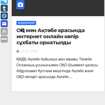
ЖАҢАЛЫҚТАР
ОҚО мен Ақтөбе арасында
интернет онлайн көпір
сұхбаты орнатылды
22.02.2018
ҚМДБ Ақтөбе бойынша өкіл имамы Төлеби
Оспанның ұсынысымен ОҚО Шымкент қаласы
Абдулхамит Қаттани мешітінде Ақтөбе жəне
ОҚО өкілдігі арасында Ақтөбе…