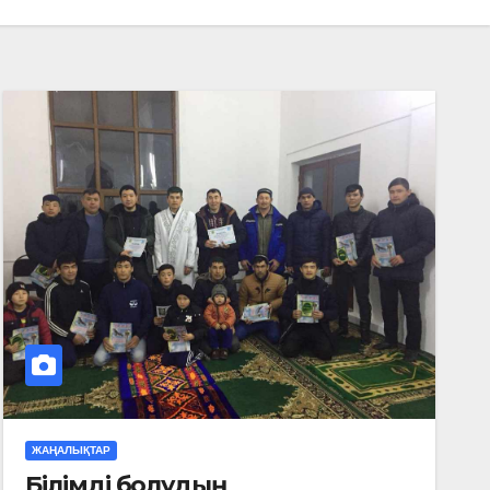
ЖАҢАЛЫҚТАР
Білімді болудың