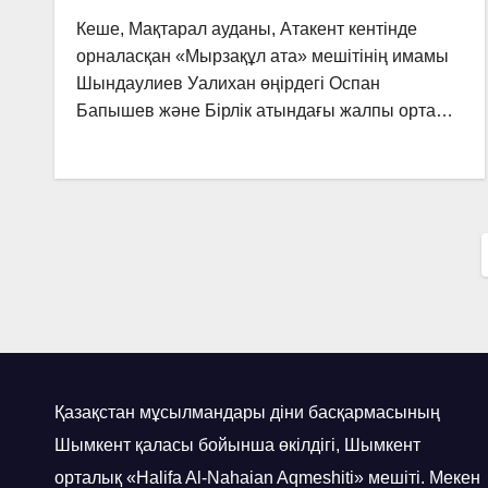
Кеше, Мақтарал ауданы, Атакент кентінде
орналасқан «Мырзақұл ата» мешітінің имамы
Шындаулиев Уалихан өңірдегі Оспан
Бапышев және Бірлік атындағы жалпы орта…
Қазақстан мұсылмандары діни басқармасының
Шымкент қаласы бойынша өкілдігі, Шымкент
орталық «Halifa Al-Nahaian Aqmeshiti» мешіті. Мекен