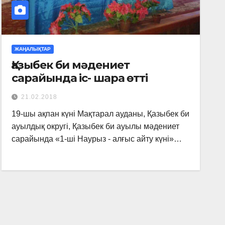
ЖАҢАЛЫҚТАР
Қазыбек би мәдениет
сарайында іс- шара өтті
21.02.2018
19-шы ақпан күні Мақтарал ауданы, Қазыбек би
ауылдық округі, Қазыбек би ауылы мәдениет
сарайында «1-ші Наурыз - алғыс айту күні»…