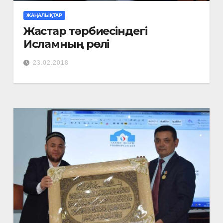
ЖАҢАЛЫҚТАР
Жастар тәрбиесіндегі
Исламның рөлі
23.02.2018