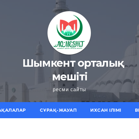
Шымкент орталық
мешіті
ресми сайты
АҚАЛАЛАР
СҰРАҚ-ЖАУАП
ИХСАН ІЛІМІ
В