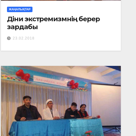
ЖАҢАЛЫҚТАР
Діни экстремизмнің берер
зардабы
23.02.2018