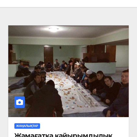
ЖАҢАЛЫҚТАР
Жамағатқа қайырымдылық