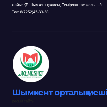
жайы: ҚР Шымкент қаласы, Темірлан тас жолы, н/з
Тел: 8(7252)45-33-38
Шымкент орталық меші
ресми сайты