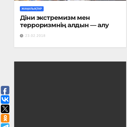
ЖАҢАЛЫҚТАР
Діни экстремизм мен
терроризмнің алдын — алу
23.02.2018