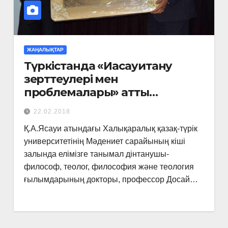
ЖАҢАЛЫҚТАР
Түркістанда «Иасауитану
зерттеулері мен
проблемалары» атты
Республикалық ғылыми-
22.02.2018
практикалық конференциясы
Қ.А.Ясауи атындағы Халықаралық қазақ-түрік
өтті
университетінің Мәдениет сарайының кіші
залында елімізге танымал дінтанушы-
философ, теолог, философия және теология
ғылымдарының докторы, профессор Досай…