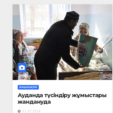
ЖАҢАЛЫҚТАР
Ауданда түсіндіру жұмыстары
жандануда
21.02.2018