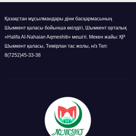
Қазақстан мұсылмандары діни басқармасының
Шымкент қаласы бойынша өкілдігі, Шымкент орталық
«Halifa Al-Nahaian Aqmeshiti» мешіті. Мекен жайы: ҚР
Шымкент қаласы, Темірлан тас жолы, н/з Тел:
8(7252)45-33-38