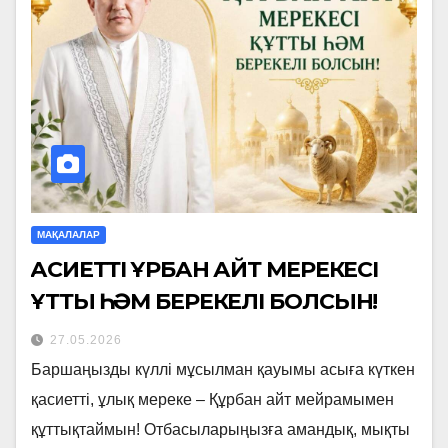
МАҚАЛАЛАР
ҚАСИЕТТІ ҚҰРБАН АЙТ МЕРЕКЕСІ
ҚҰТТЫ ҺӘМ БЕРЕКЕЛІ БОЛСЫН!
27.05.2026
Баршаңызды күллі мұсылман қауымы асыға күткен
қасиетті, ұлық мереке – Құрбан айт мейрамымен
құттықтаймын! Отбасыларыңызға амандық, мықты