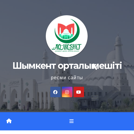
Skip
to
content
Шымкент орталық мешіті
ресми сайты