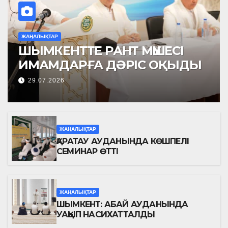
ЖАҢАЛЫҚТАР
ШЫМКЕНТТЕ РАНТ МҮШЕСІ
ИМАМДАРҒА ДӘРІС ОҚЫДЫ
29.07.2026
ЖАҢАЛЫҚТАР
ҚАРАТАУ АУДАНЫНДА КӨШПЕЛІ
СЕМИНАР ӨТТІ
ЖАҢАЛЫҚТАР
ШЫМКЕНТ: АБАЙ АУДАНЫНДА
УАҚЫП НАСИХАТТАЛДЫ