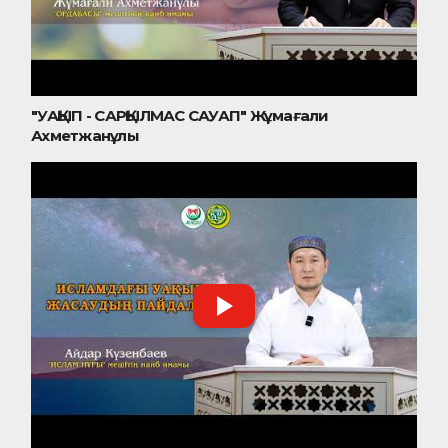
"УАҚЫП - САРҚЫЛМАС САУАП" Жұмағали
Ахметжанұлы