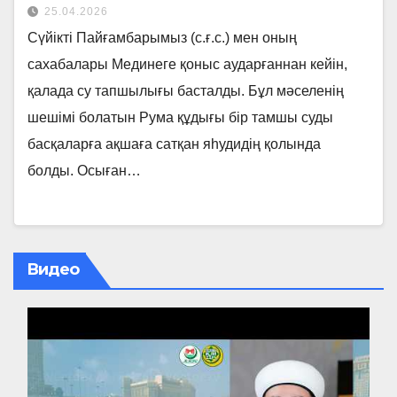
25.04.2026
Сүйікті Пайғамбарымыз (с.ғ.с.) мен оның
сахабалары Мединеге қоныс аударғаннан кейін,
қалада су тапшылығы басталды. Бұл мәселенің
шешімі болатын Рума құдығы бір тамшы суды
басқаларға ақшаға сатқан яһудидің қолында
болды. Осыған…
Видео