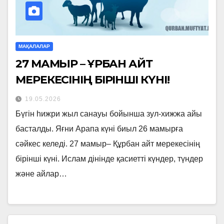
МАҚАЛАЛАР
27 МАМЫР – ҚҰРБАН АЙТ
МЕРЕКЕСІНІҢ БІРІНШІ КҮНІ!
19.05.2026
Бүгін һижри жыл санауы бойынша зул-хижжа айы
басталды. Яғни Арапа күні биыл 26 мамырға
сәйкес келеді. 27 мамыр– Құрбан айт мерекесінің
бірінші күні. Ислам дінінде қасиетті күндер, түндер
және айлар…