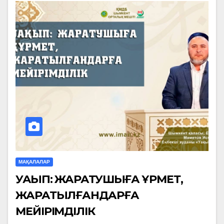
МАҚАЛАЛАР
УАҚЫП: ЖАРАТУШЫҒА ҚҰРМЕТ,
ЖАРАТЫЛҒАНДАРҒА
МЕЙІРІМДІЛІК