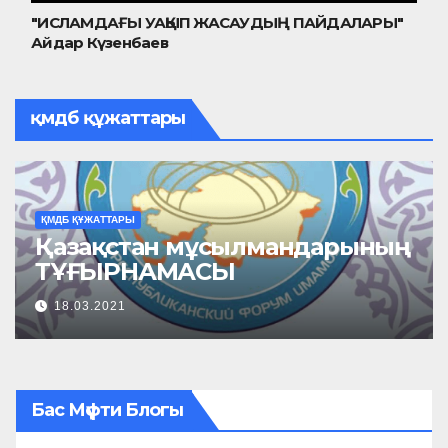
"ИСЛАМДАҒЫ УАҚЫП ЖАСАУДЫҢ ПАЙДАЛАРЫ"
Айдар Күзенбаев
қмдб құжаттары
ҚМДБ ҚҰЖАТТАРЫ
ҚМ
Қазақстан мұсылмандарының
М
ТҰҒЫРНАМАСЫ
б
18.03.2021
Бас Мүфти Блогы