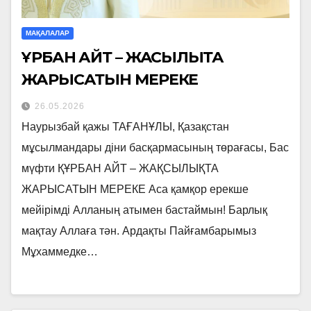
МАҚАЛАЛАР
ҚҰРБАН АЙТ – ЖАҚСЫЛЫҚТА
ЖАРЫСАТЫН МЕРЕКЕ
26.05.2026
Наурызбай қажы ТАҒАНҰЛЫ, Қазақстан
мұсылмандары діни басқармасының төрағасы, Бас
мүфти ҚҰРБАН АЙТ – ЖАҚСЫЛЫҚТА
ЖАРЫСАТЫН МЕРЕКЕ Аса қамқор ерекше
мейірімді Алланың атымен бастаймын! Барлық
мақтау Аллаға тән. Ардақты Пайғамбарымыз
Мұхаммедке…