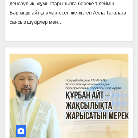
денсаулық, жұмыстарыңызға береке тілеймін.
Бәрімізді айтқа аман-есен жеткізген Алла Тағалаға
сансыз шүкірлер мен…