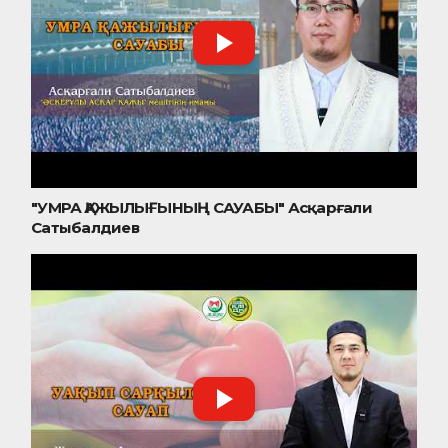
"УМРА ҚАЖЫЛЫҒЫНЫҢ САУАБЫ" Асқарғали
Сатыбалдиев