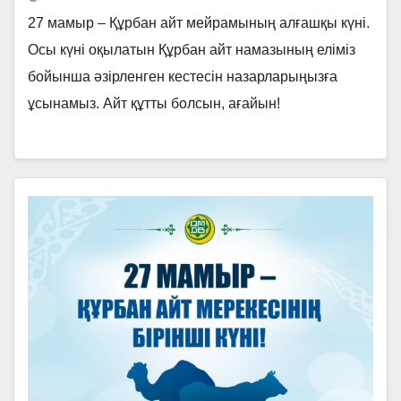
27 мамыр – Құрбан айт мейрамының алғашқы күні.
Осы күні оқылатын Құрбан айт намазының еліміз
бойынша әзірленген кестесін назарларыңызға
ұсынамыз. Айт құтты болсын, ағайын!