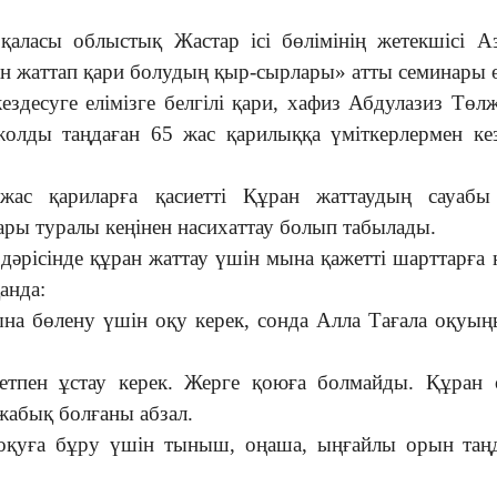
аласы облыстық Жастар ісі бөлімінің жетекшісі А
 жаттап қари болудың қыр-сырлары» атты семинары ө
десуге елімізге белгілі қари, хафиз Абдулазиз Төл
 жолды таңдаған 65 жас қарилыққа үміткерлермен ке
— жас қариларға қасиетті Құран жаттаудың сауаб
ары туралы кеңінен насихаттау болып табылады.
дәрісінде құран жаттау үшін мына қажетті шарттарға 
анда:
а бөлену үшін оқу керек, сонда Алла Тағала оқуы
тпен ұстау керек. Жерге қоюға болмайды. Құран
 жабық болғаны абзал.
қуға бұру үшін тыныш, оңаша, ыңғайлы орын таң