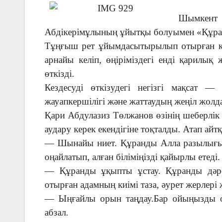
Шымкент қ
Абдікерімұлының ұйытқы болуымен «Құран
Тұңғыш рет ұйымдасытырылып отырған кез
арнайы келіп, өңіріміздегі енді қарилық
өткізді.
Кездесуді өткізудегі негізгі мақсат 
жауапкершілігі және жаттаудың жеңіл жолд
Қари Абдулазиз Төлжанов өзінің шеберлік 
аудару керек екендігіне тоқталды. Атап айтқ
— Шынайы ниет. Құранды Алла разылығын
оңайлатып, алған біліміңізді қайырлы етеді.
— Құранды ұқыпты ұстау. Құранды дәре
отырған адамның киімі таза, әурет жерлері
— Ыңғайлы орын таңдау.Бар ойыңызды о
абзал.