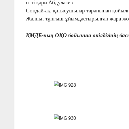
өтті қари Абдулазиз.
Сондай-ақ, қатысушылар тарапынан қойылға
Жалпы, тұңғыш ұйымдастырылған жара жоғ
ҚМДБ-ның ОҚО бойынша өкілдігінің басп