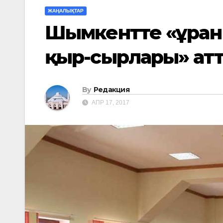
ЖАҢАЛЫҚТАР
Шымкентте «Құран
қыр-сырлары» атт
By
Редакция
АПР 17, 2017