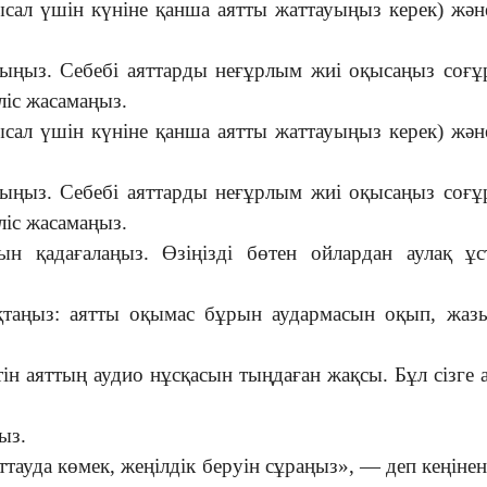
ал үшін күніне қанша аятты жаттауыңыз керек) жән
ыңыз. Себебі аяттарды неғұрлым жиі оқысаңыз соғ
іліс жасамаңыз.
ал үшін күніне қанша аятты жаттауыңыз керек) жән
ыңыз. Себебі аяттарды неғұрлым жиі оқысаңыз соғ
іліс жасамаңыз.
н қадағалаңыз. Өзіңізді бөтен ойлардан аулақ ұс
таңыз: аятты оқымас бұрын аудармасын оқып, жаз
ін аяттың аудио нұсқасын тыңдаған жақсы. Бұл сізге 
ыз.
ауда көмек, жеңілдік беруін сұраңыз», — деп кеңінен