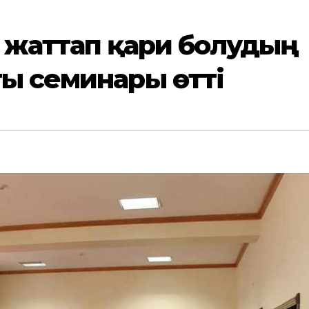
 жаттап қари болудың
ы семинары өтті