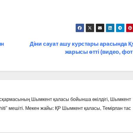
ын
Діни сауат ашу курстары арасында Қ
жарысы өтті (видео, фо
асқармасының Шымкент қаласы бойынша өкілдігі, Шымкент
hiti" мешіті. Мекен жайы: ҚР Шымкент қаласы, Темірлан тас