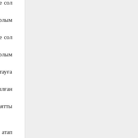
е сол
ұрлым
е сол
ұрлым
тауға
ылған
аятты
 атап