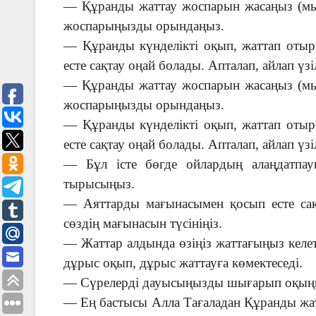
— Құранды жаттау жоспарын жасаңыз (мыс
жоспарыңызды орындаңыз.
— Құранды күнделікті оқып, жаттап отыр
есте сақтау оңай болады. Апталап, айлап үз
— Құранды жаттау жоспарын жасаңыз (мыс
жоспарыңызды орындаңыз.
— Құранды күнделікті оқып, жаттап отыр
есте сақтау оңай болады. Апталап, айлап үз
— Бұл істе бөгде ойлардың алаңдатпауы
тырысыңыз.
— Аяттарды мағынасымен қосып есте сақ
сөздің мағынасын түсініңіз.
— Жаттар алдында өзіңіз жаттағыңыз келет
дұрыс оқып, дұрыс жаттауға көмектеседі.
— Сүрелерді дауысыңызды шығарып оқың
— Ең бастысы Алла Тағаладан Құранды жатт