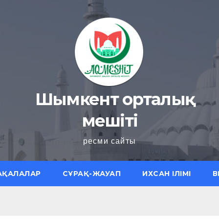
Шымкент орталық
мешіті
ресми сайты
АҚАЛАЛАР
СҰРАҚ-ЖАУАП
ИХСАН ІЛІМІ
В