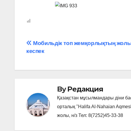
Навигация
Мобильдік топ жемқорлықтың жол
кеспек
по
записям
By
Редакция
Қазақстан мұсылмандары діни б
орталық "Halifa Al-Nahaian Aqmes
жолы, н/з Тел: 8(7252)45-33-38