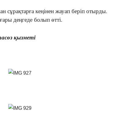
н сұрақтарға кеңінен жауап беріп отырды.
ары деңгеде болып өтті.
асөз қызметі