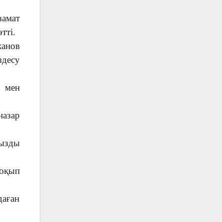
замат
тті.
жанов
здесу
ы мен
назар
ңызды
 оқып
даған