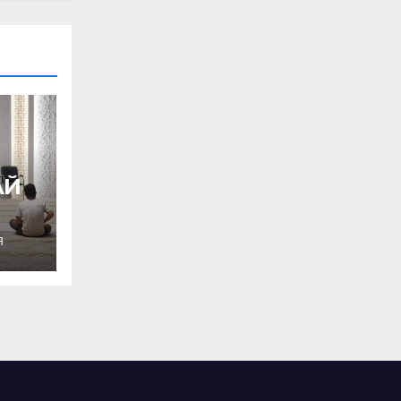
АЙ
Я
Ы