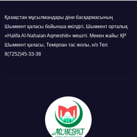
Қазақстан мұсылмандары діни басқармасының
Шымкент қаласы бойынша өкілдігі, Шымкент орталық
«Halifa Al-Nahaian Aqmeshiti» мешіті. Мекен жайы: ҚР
Шымкент қаласы, Темірлан тас жолы, н/з Тел:
8(7252)45-33-38