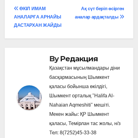
Навигация
ӨКІЛ ИМАМ
Ақ сүт беріп өсірген
АНАЛАРҒА АРНАЙЫ
аналар ардақталды
по
ДАСТАРХАН ЖАЙДЫ
записям
By
Редакция
Қазақстан мұсылмандары діни
басқармасының Шымкент
қаласы бойынша өкілдігі,
Шымкент орталық "Halifa Al-
Nahaian Aqmeshiti" мешіті.
Мекен жайы: ҚР Шымкент
қаласы, Темірлан тас жолы, н/з
Тел: 8(7252)45-33-38