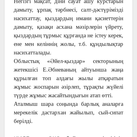
Негізгі мақсат, діни сауат ашу курстарын
дамыту, ұрпақ тәрбиесі, салт-дәстүрімізді
насихаттау, қыздардың имани қасиеттерін
дамыту, қазақи асхана мәзірлерін үйрету,
қыздардың тұрмыс құрғанда не істеу керек,
ене мен келіннің жолы, т.б. құндылықтар
насихатталады.
Облыстық «Әйел-қыздар» секторының
жетекшісі Е.Әбиеваның айтуынша жаңа
құрылған топ алдағы жылы атқаратын
жұмыс жоспарын әзірлеп, тұрақты жүйелі
түрде жұмыс жасайтындығын атап өтті.
Аталмыш шара соңында барлық аналарға
мерекелік дастархан жайылып, сый-сипат
берілді.