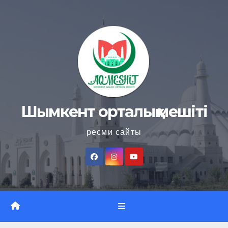
Skip
to
content
Шымкент орталық мешіті
ресми сайты