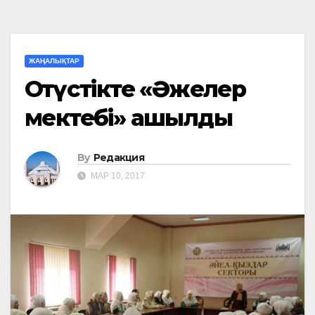
ЖАҢАЛЫҚТАР
Оңтүстікте «Әжелер
мектебі» ашылды
By
Редакция
МАР 10, 2017