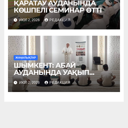
ҚАРАТАУ АУДАНЫНДА
КӨШПЕЛІ СЕМИНАР ӨТТІ
ИЮЛ 2, 2026
РЕДАКЦИЯ
ЖАҢАЛЫҚТАР
ШЫМКЕНТ: АБАЙ
АУДАНЫНДА УАҚЫП
НАСИХАТТАЛДЫ
ИЮЛ 2, 2026
РЕДАКЦИЯ