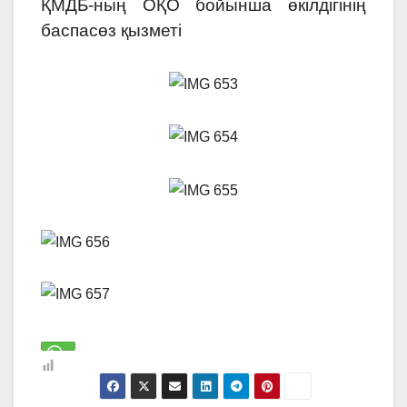
ҚМДБ-ның ОҚО бойынша өкілдігінің
баспасөз қызметі