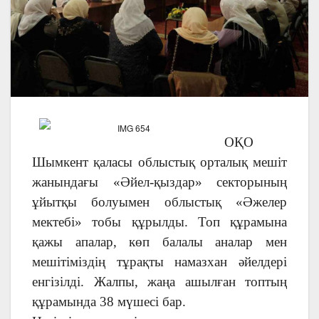
ОҚО
Шымкент қаласы облыстық орталық мешіт
жанындағы «Әйел-қыздар» секторының
ұйытқы болуымен облыстық «Әжелер
мектебі» тобы құрылды. Топ құрамына
қажы апалар, көп балалы аналар мен
мешітіміздің тұрақты намазхан әйелдері
енгізілді. Жалпы, жаңа ашылған топтың
құрамында 38 мүшесі бар.