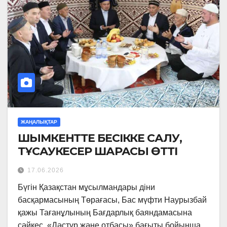
ЖАҢАЛЫҚТАР
ШЫМКЕНТТЕ БЕСІККЕ САЛУ,
ТҰСАУКЕСЕР ШАРАСЫ ӨТТІ
17.06.2026
Бүгін Қазақстан мұсылмандары діни
басқармасының Төрағасы, Бас мүфти Наурызбай
қажы Тағанұлының Бағдарлық баяндамасына
сәйкес, «Дәстүр және отбасы» бағыты бойынша