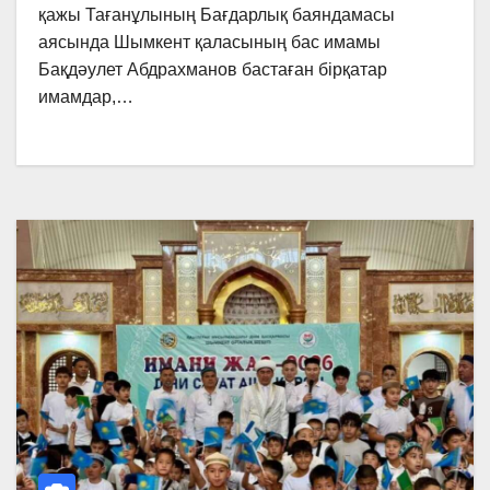
қажы Тағанұлының Бағдарлық баяндамасы
аясында Шымкент қаласының бас имамы
Бақдәулет Абдрахманов бастаған бірқатар
имамдар,…