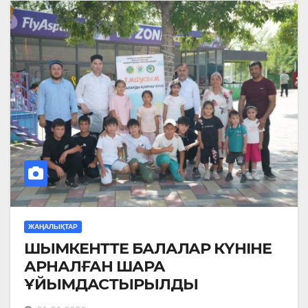
ЖАҢАЛЫҚТАР
ШЫМКЕНТТЕ БАЛАЛАР КҮНІНЕ
АРНАЛҒАН ШАРА
ҰЙЫМДАСТЫРЫЛДЫ