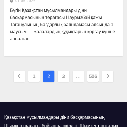
01.06.2026
Бүгін Қазақстан мұсылмандары діни
басқармасының төрағасы Наурызбай қажы
Тағанұлының Бағдарлық баяндамасы аясында 1
маусым — Балалардың құқықтарын қорғау күніне
арналған…
Posts
1
2
3
…
526
pagination
Қазақстан мұсылмандары діни басқармасының
Шымкент қаласы бойынша өкілдігі, Шымкент орталық