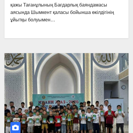
қажы Тағанұлының Бағдарлық баяндамасы
аясында Шымкент қаласы бойынша өкілдігінің
ұйытқы болуымен…