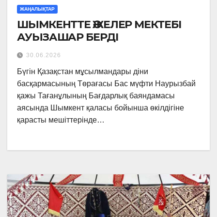
ЖАҢАЛЫҚТАР
ШЫМКЕНТТЕ ӘЖЕЛЕР МЕКТЕБІ
АУЫЗАШАР БЕРДІ
30.06.2026
Бүгін Қазақстан мұсылмандары діни
басқармасының Төрағасы Бас мүфти Наурызбай
қажы Тағанұлының Бағдарлық баяндамасы
аясында Шымкент қаласы бойынша өкілдігіне
қарасты мешіттерінде…