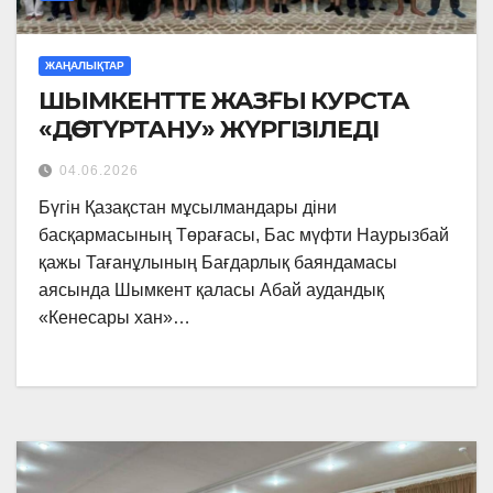
ЖАҢАЛЫҚТАР
ШЫМКЕНТТЕ ЖАЗҒЫ КУРСТА
«ДӘСТҮРТАНУ» ЖҮРГІЗІЛЕДІ
04.06.2026
Бүгін Қазақстан мұсылмандары діни
басқармасының Төрағасы, Бас мүфти Наурызбай
қажы Тағанұлының Бағдарлық баяндамасы
аясында Шымкент қаласы Абай аудандық
«Кенесары хан»…