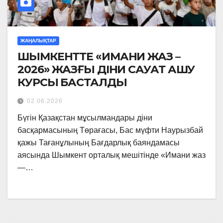
ЖАҢАЛЫҚТАР
ШЫМКЕНТТЕ «ИМАНИ ЖАЗ –
2026» ЖАЗҒЫ ДІНИ САУАТ АШУ
КУРСЫ БАСТАЛДЫ
02.06.2026
Бүгін Қазақстан мұсылмандары діни
басқармасының Төрағасы, Бас мүфти Наурызбай
қажы Тағанұлының Бағдарлық баяндамасы
аясында Шымкент орталық мешітінде «Имани жаз
—…