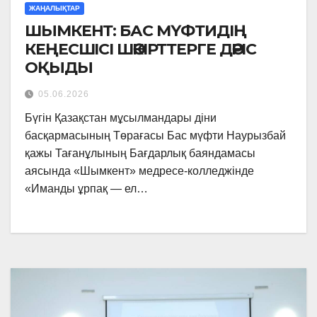
ЖАҢАЛЫҚТАР
ШЫМКЕНТ: БАС МҮФТИДІҢ
КЕҢЕСШІСІ ШӘКІРТТЕРГЕ ДӘРІС
ОҚЫДЫ
05.06.2026
Бүгін Қазақстан мұсылмандары діни
басқармасының Төрағасы Бас мүфти Наурызбай
қажы Тағанұлының Бағдарлық баяндамасы
аясында «Шымкент» медресе-колледжінде
«Иманды ұрпақ — ел…