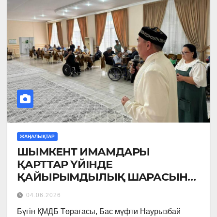
ЖАҢАЛЫҚТАР
ШЫМКЕНТ ИМАМДАРЫ
ҚАРТТАР ҮЙІНДЕ
ҚАЙЫРЫМДЫЛЫҚ ШАРАСЫН
ӨТКІЗДІ
04.06.2026
Бүгін ҚМДБ Төрағасы, Бас мүфти Наурызбай