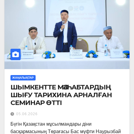
ЖАҢАЛЫҚТАР
ШЫМКЕНТТЕ МӘЗҺАБТАРДЫҢ
ШЫҒУ ТАРИХИНА АРНАЛҒАН
СЕМИНАР ӨТТІ
05.06.2026
Бүгін Қазақстан мұсылмандары діни
басқармасының Төрағасы Бас мүфти Наурызбай