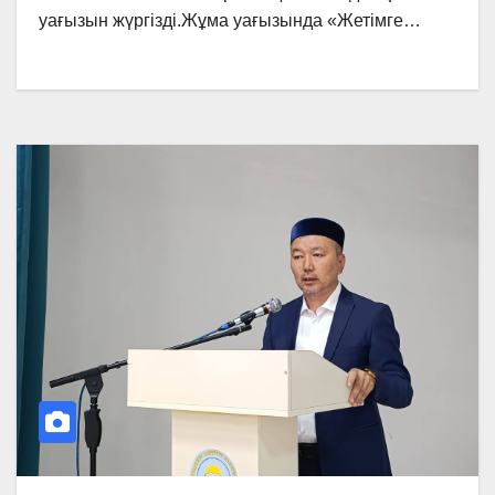
уағызын жүргізді.Жұма уағызында «Жетімге…