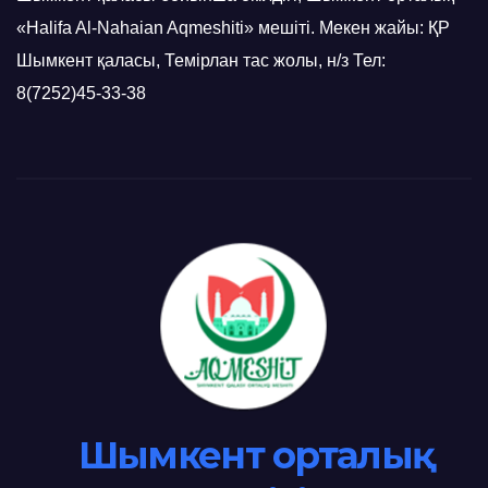
«Halifa Al-Nahaian Aqmeshiti» мешіті. Мекен жайы: ҚР
Шымкент қаласы, Темірлан тас жолы, н/з Тел:
8(7252)45-33-38
Шымкент орталық