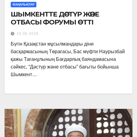
ЖАҢАЛЫҚТАР
ШЫМКЕНТТЕ ДӘСТҮР ЖӘНЕ
ОТБАСЫ ФОРУМЫ ӨТТІ
16.06.2026
Бүгін Қазақстан мұсылмандары діни
басқармасының Төрағасы, Бас мүфти Наурызбай
қажы Тағанұлының Бағдарлық баяндамасына
сәйкес, “Дәстүр және отбасы” бағыты бойынша
Шымкент…