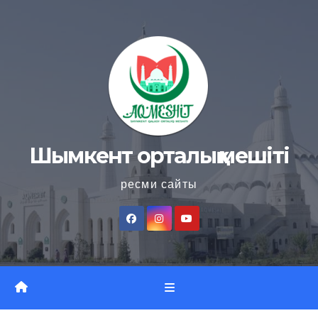
Skip
to
content
Шымкент орталық мешіті
ресми сайты