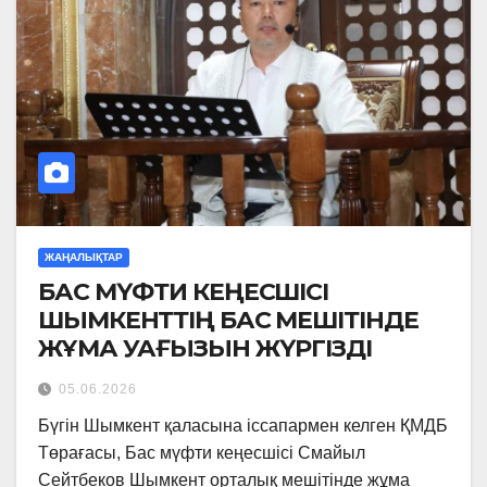
ЖАҢАЛЫҚТАР
БАС МҮФТИ КЕҢЕСШІСІ
ШЫМКЕНТТІҢ БАС МЕШІТІНДЕ
ЖҰМА УАҒЫЗЫН ЖҮРГІЗДІ
05.06.2026
Бүгін Шымкент қаласына іссапармен келген ҚМДБ
Төрағасы, Бас мүфти кеңесшісі Смайыл
Сейтбеков Шымкент орталық мешітінде жұма