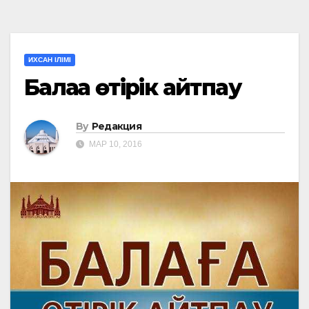
ИХСАН ІЛІМІ
Балаға өтірік айтпау
By
Редакция
МАР 10, 2016