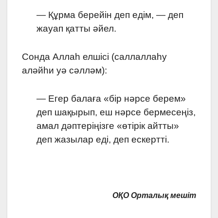
— Құрма берейін деп едім, — деп
жауап қатты әйел.
Сонда Аллаһ елшісі (саллаллаһу
аләйһи уә сәлләм):
— Егер балаға «бір нәрсе берем»
деп шақырып, еш нәрсе бермесеңіз,
амал дәптеріңізге «өтірік айтты»
деп жазылар еді,
деп ескертті.
ОҚО Орталық мешіт