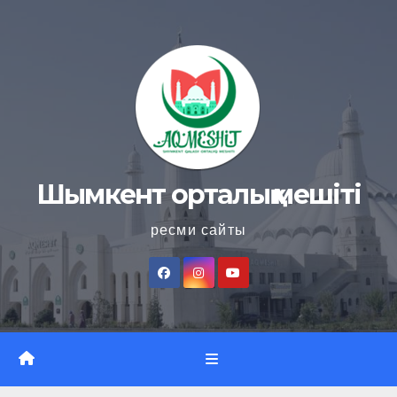
Skip
to
content
Шымкент орталық мешіті
ресми сайты