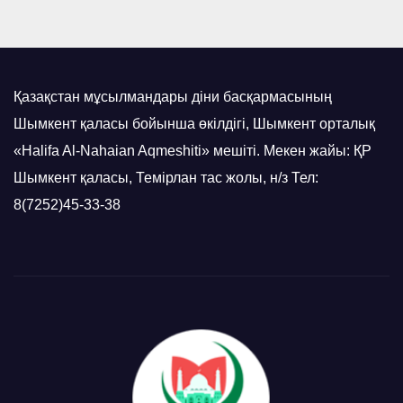
Қазақстан мұсылмандары діни басқармасының
Шымкент қаласы бойынша өкілдігі, Шымкент орталық
«Halifa Al-Nahaian Aqmeshiti» мешіті. Мекен жайы: ҚР
Шымкент қаласы, Темірлан тас жолы, н/з Тел:
8(7252)45-33-38