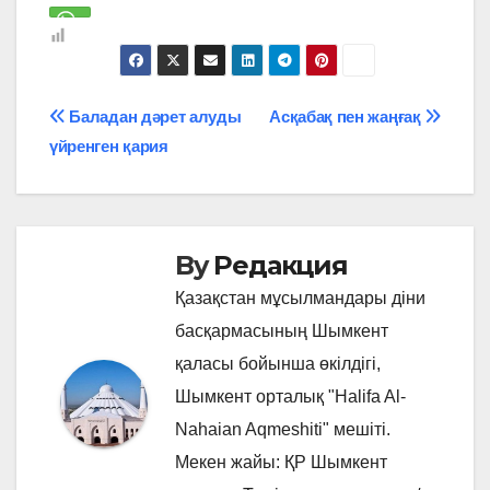
Навигация
Баладан дәрет алуды
Асқабақ пен жаңғақ
үйренген қария
по
записям
By
Редакция
Қазақстан мұсылмандары діни
басқармасының Шымкент
қаласы бойынша өкілдігі,
Шымкент орталық "Halifa Al-
Nahaian Aqmeshiti" мешіті.
Мекен жайы: ҚР Шымкент