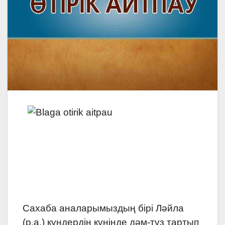
Сахаба аналарымыздың бірі Ләйла
(р.а.) күндердің күнінде дәм-тұз тартып