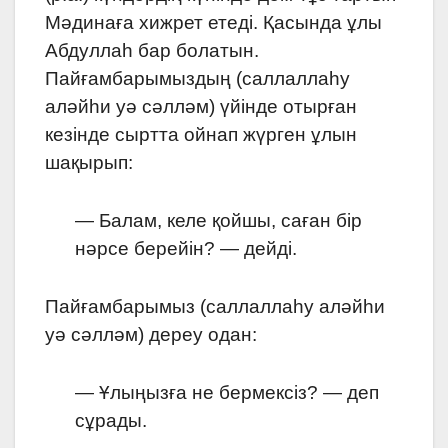
Мәдинаға хижрет етеді. Қасында ұлы
Абдуллаһ бар болатын.
Пайғамбарымыздың (саллаллаһу
аләйһи уә сәлләм) үйінде отырған
кезінде сыртта ойнап жүрген ұлын
шақырып:
— Балам, келе қойшы, саған бір
нәрсе берейін? — дейді.
Пайғамбарымыз (саллаллаһу аләйһи
уә сәлләм) дереу одан:
— Ұлыңызға не бермексіз? — деп
сұрады.