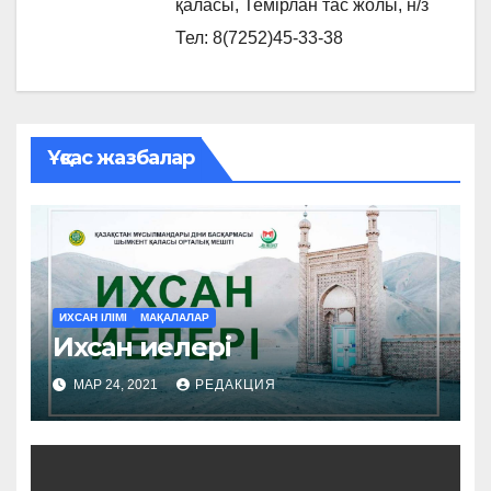
қаласы, Темірлан тас жолы, н/з
Тел: 8(7252)45-33-38
Ұқсас жазбалар
ИХСАН ІЛІМІ
МАҚАЛАЛАР
Ихсан иелері
МАР 24, 2021
РЕДАКЦИЯ