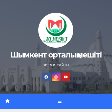
Skip
to
content
Шымкент орталық мешіті
ресми сайты