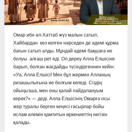
Омар ибн әл-Хаттаб жүз малын сатып,
Хайбардан кез келген нәрседен де әдемі құрма
бағын сатып алды. Мұндай әдемі бақшаға ие
болуы алғаш рет еді. Ол дереу Алла Елшісіне
барып, болған жағдайды түсіндіргеннен кейін:
«Уа, Алла Елшісі! Мен бұл жермен Алланың
ризашылығына ие болғым келеді. Сіздің
ойыңызша, мен оны қалай пайдалануым
керек?» — деді. Алла Елшісінің Омарға осы
жер туралы берген кеңесі ғасырлар бойы
ислам әлемін қамтитын өркениеттің негізін
қалады.