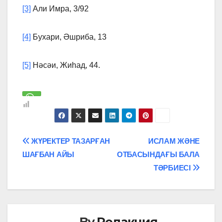
[3]
Али Имра, 3/92
[4]
Бухари, Әшриба, 13
[5]
Нәсәи, Жиһад, 44.
Навигация
ЖҮРЕКТЕР ТАЗАРҒАН
ИСЛАМ ЖӘНЕ
ШАҒБАН АЙЫ
ОТБАСЫНДАҒЫ БАЛА
по
ТӘРБИЕСІ
записям
By
Редакция