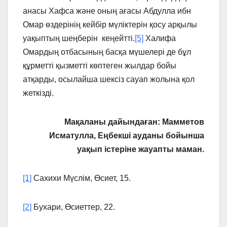
анасы Хафса және оның ағасы Абдулла ибн
Омар өздерінің кейбір мүліктерін қосу арқылы
уақыптың шеңберін кеңейтті.
[5]
Халифа
Омардың отбасының басқа мүшелері де бұл
құрметті қызметті көптеген жылдар бойы
атқарды, осылайша шексіз сауап жолына қол
жеткізді.
Мақаланы дайындаған: Мамметов
Исматулла, Еңбекші ауданы бойынша
уақып істеріне жауапты маман.
[1]
Сахихи Мүслім, Өсиет, 15.
[2]
Бухари, Өсиеттер, 22.