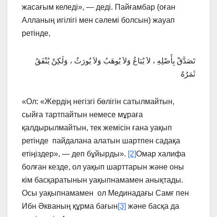
жасағым келеді», — деді. Пайғамбар (оған
Алланың игілігі мен сәлемі болсын) жауап
ретінде,
تَصَدَّقْ بِأَصْلِهِ ، لاَ يُبَاعُ وَلاَ يُوهَبُ وَلاَ يُورَثُ ، وَلَكِنْ يُنْفَقُ
ثَمَرُهُ
«Ол: «Жердің негізгі бөлігін сатылмайтын,
сыйға тартпайтын немесе мұраға
қалдырылмайтын, тек жемісін ғана уақып
ретінде пайдалана алатын шартпен садақа
етіңіздер», — деп бұйырды».
[2]
Омар халифа
болған кезде, ол уақып шарттарын және оны
кім басқаратынын уақыпнамамен анықтады.
Осы уақыпнамамен ол Мединадағы Самғ пен
Ибн Әкваның құрма бағын
[3]
және басқа да