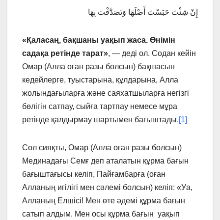
إِنْ شِئْتَ حَبَسْتَ أَصْلَهَا وَتَصَدَّقْتَ بِهَا
«Қаласаң, бақшаны уақып жаса. Өнімін
садақа ретінде тарат»
, — деді ол. Содан кейін
Омар (Алла оған разы болсын) бақшасын
кедейлерге, туыстарына, құлдарына, Алла
жолындағыларға және саяхатшыларға негізгі
бөлігін сатпау, сыйға тартпау немесе мұра
ретінде қалдырмау шартымен бағыштады.
[1]
Сол сияқты, Омар (Алла оған разы болсын)
Мединадағы Семғ деп аталатын құрма бағын
бағыштағысы келіп, Пайғамбарға (оған
Алланың игілігі мен сәлемі болсын) келіп: «Уа,
Алланың Елшісі! Мен өте әдемі құрма бағын
сатып алдым. Мен осы құрма бағын уақып