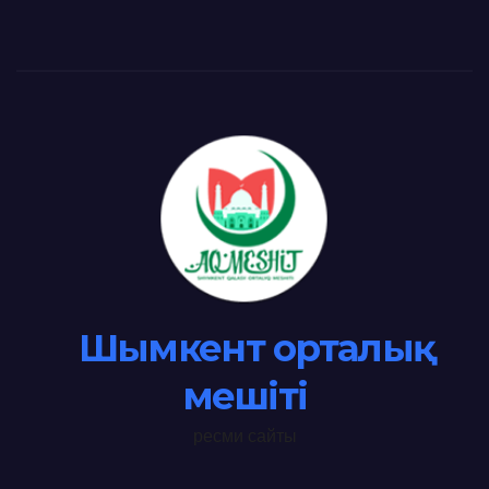
Шымкент орталық
мешіті
ресми сайты