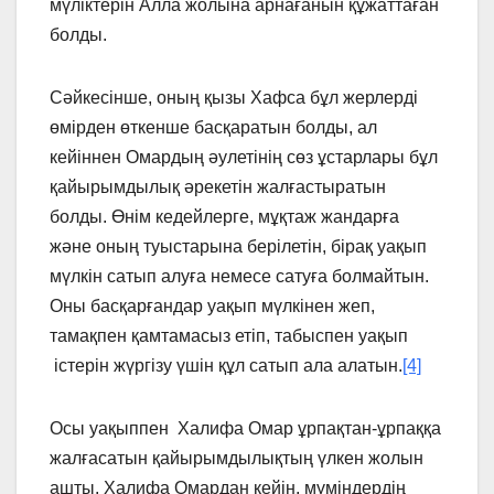
мүліктерін Алла жолына арнағанын құжаттаған
болды.
Сәйкесінше, оның қызы Хафса бұл жерлерді
өмірден өткенше басқаратын болды, ал
кейіннен Омардың әулетінің сөз ұстарлары бұл
қайырымдылық әрекетін жалғастыратын
болды. Өнім кедейлерге, мұқтаж жандарға
және оның туыстарына берілетін, бірақ уақып
мүлкін сатып алуға немесе сатуға болмайтын.
Оны басқарғандар уақып мүлкінен жеп,
тамақпен қамтамасыз етіп, табыспен уақып
істерін жүргізу үшін құл сатып ала алатын.
[4]
Осы уақыппен Халифа Омар ұрпақтан-ұрпаққа
жалғасатын қайырымдылықтың үлкен жолын
ашты. Халифа Омардан кейін, мүміндердің