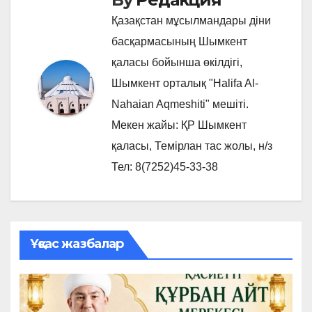
Қазақстан мұсылмандары діни
басқармасының Шымкент
қаласы бойынша өкілдігі,
Шымкент орталық "Halifa Al-
Nahaian Aqmeshiti" мешіті.
Мекен жайы: ҚР Шымкент
қаласы, Темірлан тас жолы, н/з
Тел: 8(7252)45-33-38
Ұқсас жазбалар