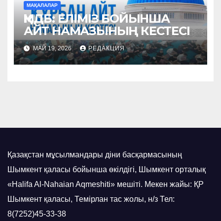
МАҚАЛАЛАР
ҚМДБ: ЕЛІМІЗ БОЙЫНША
АЙТ НАМАЗЫНЫҢ КЕСТЕСІ
МАЙ 19, 2026
РЕДАКЦИЯ
Қазақстан мұсылмандары діни басқармасының
Шымкент қаласы бойынша өкілдігі, Шымкент орталық
«Halifa Al-Nahaian Aqmeshiti» мешіті. Мекен жайы: ҚР
Шымкент қаласы, Темірлан тас жолы, н/з Тел:
8(7252)45-33-38