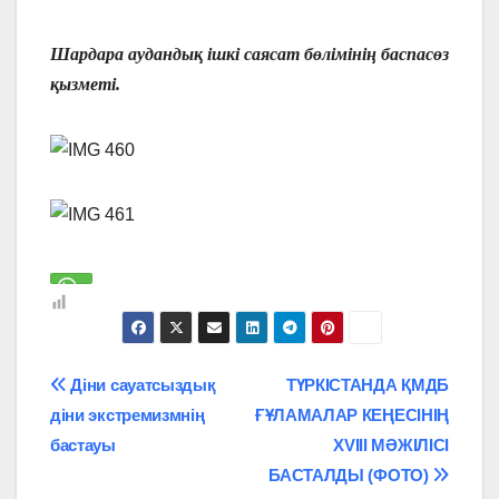
Шардара аудандық ішкі саясат бөлімінің баспасөз
қызметі.
Навигация
Діни сауатсыздық
ТҮРКІСТАНДА ҚМДБ
діни экстремизмнің
ҒҰЛАМАЛАР КЕҢЕСІНІҢ
по
бастауы
XVIII МӘЖІЛІСІ
записям
БАСТАЛДЫ (ФОТО)