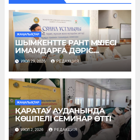
ЖАҢАЛЫҚТАР
ШЫМКЕНТТЕ РАНТ МҮШЕСІ
ИМАМДАРҒА ДӘРІС
ОҚЫДЫ
ИЮЛ 29, 2026
РЕДАКЦИЯ
ЖАҢАЛЫҚТАР
ҚАРАТАУ АУДАНЫНДА
КӨШПЕЛІ СЕМИНАР ӨТТІ
ИЮЛ 2, 2026
РЕДАКЦИЯ