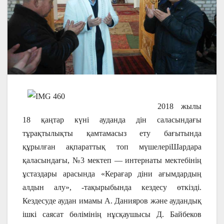
2018 жылы
18 қаңтар күні ауданда дін саласындағы
тұрақтылықты қамтамасыз ету бағытында
құрылған ақпараттық топ мүшелеріШардара
қаласындағы, №3 мектеп — интернаты мектебінің
ұстаздары арасында «Керағар діни ағымдардың
алдын алу», -тақырыбында кездесу өткізді.
Кездесуде аудан имамы А. Данияров және аудандық
ішкі саясат бөлімінің нұсқаушысы Д. Байбеков