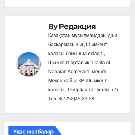
By
Редакция
Қазақстан мұсылмандары діни
басқармасының Шымкент
қаласы бойынша өкілдігі,
Шымкент орталық "Halifa Al-
Nahaian Aqmeshiti" мешіті.
Мекен жайы: ҚР Шымкент
қаласы, Темірлан тас жолы, н/з
Тел: 8(7252)45-33-38
Ұқсас жазбалар