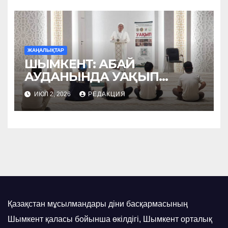
ЖАҢАЛЫҚТАР
ШЫМКЕНТ: АБАЙ
АУДАНЫНДА УАҚЫП
НАСИХАТТАЛДЫ
ИЮЛ 2, 2026
РЕДАКЦИЯ
Қазақстан мұсылмандары діни басқармасының
Шымкент қаласы бойынша өкілдігі, Шымкент орталық