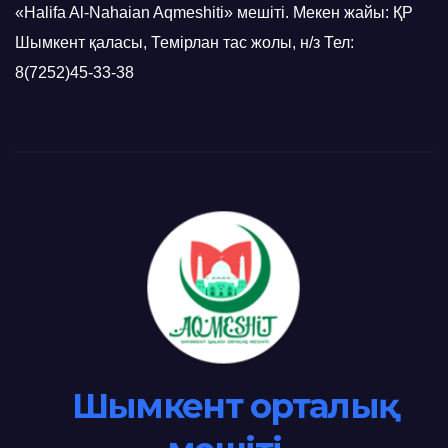
«Halifa Al-Nahaian Aqmeshiti» мешіті. Мекен жайы: ҚР
Шымкент қаласы, Темірлан тас жолы, н/з Тел:
8(7252)45-33-38
Шымкент орталық