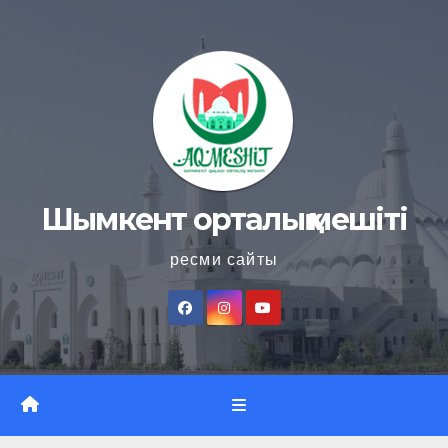
Skip
to
content
Шымкент орталық мешіті
ресми сайты