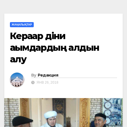
ЖАҢАЛЫҚТАР
Керағар діни
ағымдардың алдын
алу
By
Редакция
ЯНВ 26, 2018