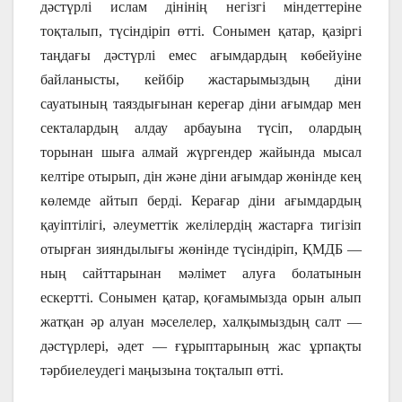
дәстүрлі ислам дінінің негізгі міндеттеріне
тоқталып, түсіндіріп өтті. Сонымен қатар, қазіргі
таңдағы дәстүрлі емес ағымдардың көбейуіне
байланысты, кейбір жастарымыздың діни
сауатының таяздығынан кереғар діни ағымдар мен
секталардың алдау арбауына түсіп, олардың
торынан шыға алмай жүргендер жайында мысал
келтіре отырып, дін және діни ағымдар жөнінде кең
көлемде айтып берді. Керағар діни ағымдардың
қауіптілігі, әлеуметтік желілердің жастарға тигізіп
отырған зияндылығы жөнінде түсіндіріп, ҚМДБ —
ның сайттарынан мәлімет алуға болатынын
ескертті. Сонымен қатар, қоғамымызда орын алып
жатқан әр алуан мәселелер, халқымыздың салт —
дәстүрлері, әдет — ғұрыптарының жас ұрпақты
тәрбиелеудегі маңызына тоқталып өтті.