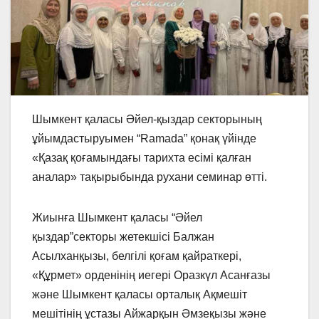
Шымкент қаласы Әйел-қыздар секторының
ұйымдастыруымен “Ramada” қонақ үйінде
«Қазақ қоғамындағы тарихта есімі қалған
аналар» тақырыбында рухани семинар өтті.
Жиынға Шымкент қаласы “Әйел
қыздар”секторы жетекшісі Балжан
Асылханқызы, белгілі қоғам қайраткері,
«Құрмет» орденінің иегері Оразкүл Асанғазы
және Шымкент қаласы орталық Ақмешіт
мешітінің ұстазы Айжарқын Әмзеқызы және