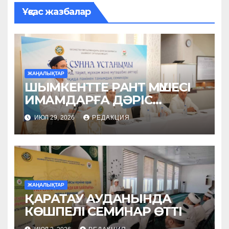
Ұқсас жазбалар
ЖАҢАЛЫҚТАР
ШЫМКЕНТТЕ РАНТ МҮШЕСІ
ИМАМДАРҒА ДӘРІС
ОҚЫДЫ
ИЮЛ 29, 2026
РЕДАКЦИЯ
ЖАҢАЛЫҚТАР
ҚАРАТАУ АУДАНЫНДА
КӨШПЕЛІ СЕМИНАР ӨТТІ