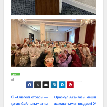
Навигация
«Өнегелі отбасы —
Оразкүл Асанғазы мешіт
қоғам байлығы» атты
жамағатымен кездесті