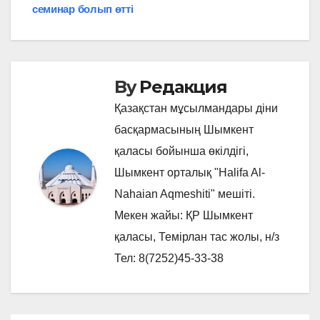
по
семинар болып өтті
записям
By
Редакция
Қазақстан мұсылмандары діни
басқармасының Шымкент
қаласы бойынша өкілдігі,
Шымкент орталық "Halifa Al-
Nahaian Aqmeshiti" мешіті.
Мекен жайы: ҚР Шымкент
қаласы, Темірлан тас жолы, н/з
Тел: 8(7252)45-33-38