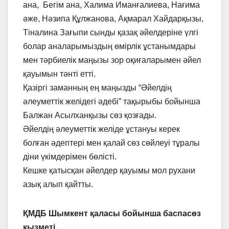
ана, Бегім ана, Халима Иманғалиева, Нағима
әже, Нәзипа Құлжанова, Ақмарал Хайдарқызы,
Тіналина Зағыпи сынды қазақ әйелдеріне үлгі
болар аналарымыздың өмірлік ұстанымдары
мен тәрбиелік маңызы зор оқиғаларымен әйел
қауымын тәнті етті.
Қазіргі заманның ең маңызды “Әйелдің
әлеуметтік желідегі әдебі” тақырыбы бойынша
Балжан Асылханқызы сөз қозғады.
Әйелдің әлеуметтік желіде ұстануы керек
болған әдептері мен қалай сөз сөйлеуі тұралы
діни үкімдерімен бөлісті.
Кешке қатысқан әйелдер қауымы мол рухани
азық алып қайтты.
ҚМДБ Шымкент қаласы бойынша баспасөз
қызметі