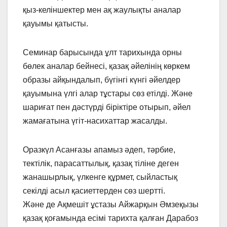
қыз-келіншектер мен ақ жаулықты аналар
қауымы қатысты.
Семинар барысында ұлт тарихында орны
бөлек аналар бейнесі, қазақ әйелінің көркем
образы айқындалып, бүгінгі күнгі әйелдер
қауымына үлгі алар тұстары сөз етілді. Және
шариғат пен дәстүрді біріктіре отырып, әйел
жамағатына үгіт-насихаттар жасалды.
Оразкүл Асанғазы апамыз әдеп, тәрбие,
тектілік, парасаттылық, қазақ тіліне деген
жанашырлық, үлкенге құрмет, сыйластық
секілді асыл қасиеттерден сөз шертті.
Және де Ақмешіт ұстазы Айжарқын Әмзеқызы
қазақ қоғамында есімі тарихта қалған Дарабоз