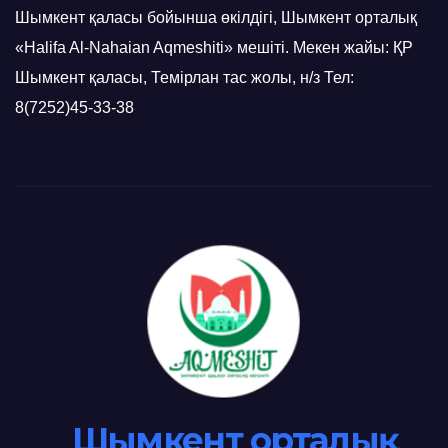
Шымкент қаласы бойынша өкілдігі, Шымкент орталық
«Halifa Al-Nahaian Aqmeshiti» мешіті. Мекен жайы: ҚР
Шымкент қаласы, Темірлан тас жолы, н/з Тел:
8(7252)45-33-38
Шымкент орталық