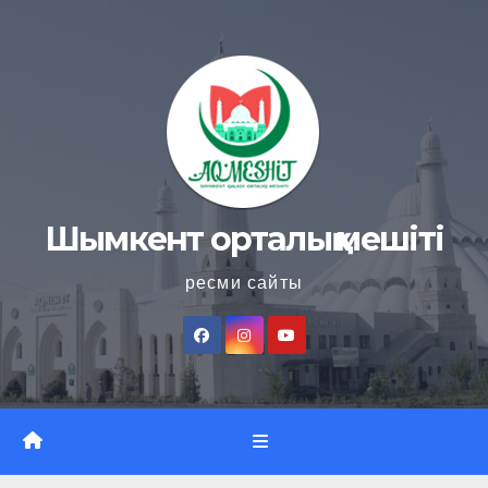
Skip
to
content
Шымкент орталық мешіті
ресми сайты