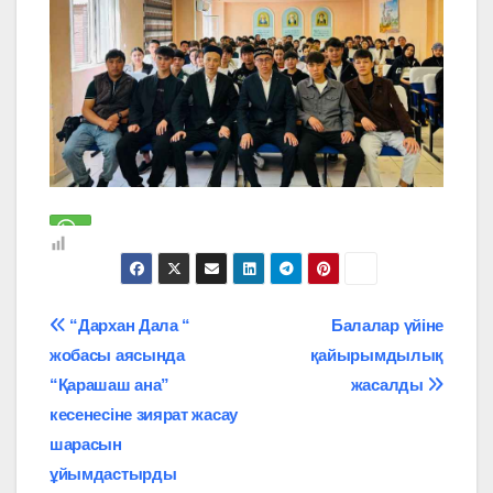
Навигация
“Дархан Дала “
Балалар үйіне
жобасы аясында
қайырымдылық
по
“Қарашаш ана”
жасалды
записям
кесенесіне зиярат жасау
шарасын
ұйымдастырды