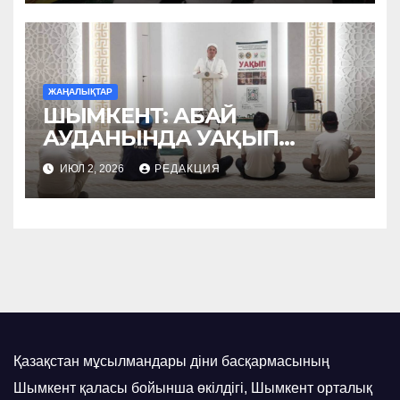
ЖАҢАЛЫҚТАР
ШЫМКЕНТ: АБАЙ
АУДАНЫНДА УАҚЫП
НАСИХАТТАЛДЫ
ИЮЛ 2, 2026
РЕДАКЦИЯ
Қазақстан мұсылмандары діни басқармасының
Шымкент қаласы бойынша өкілдігі, Шымкент орталық