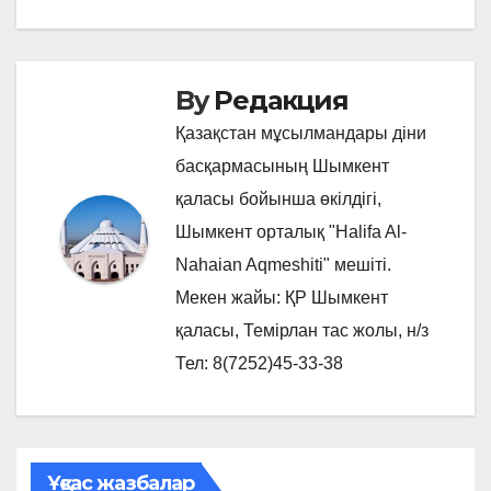
By
Редакция
Қазақстан мұсылмандары діни
басқармасының Шымкент
қаласы бойынша өкілдігі,
Шымкент орталық "Halifa Al-
Nahaian Aqmeshiti" мешіті.
Мекен жайы: ҚР Шымкент
қаласы, Темірлан тас жолы, н/з
Тел: 8(7252)45-33-38
Ұқсас жазбалар