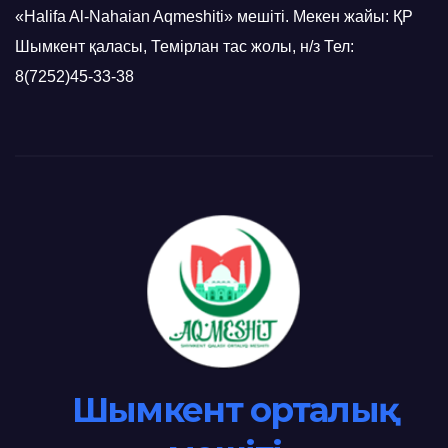
«Halifa Al-Nahaian Aqmeshiti» мешіті. Мекен жайы: ҚР
Шымкент қаласы, Темірлан тас жолы, н/з Тел:
8(7252)45-33-38
Шымкент орталық