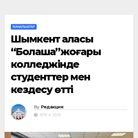
ЖАҢАЛЫҚТАР
Шымкент қаласы
“Болашақ”жоғары
колледжінде
студенттер мен
кездесу өтті
By
Редакция
АПР 4, 2025