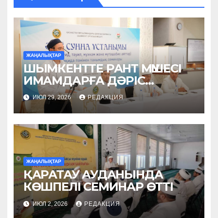
ЖАҢАЛЫҚТАР
ШЫМКЕНТТЕ РАНТ МҮШЕСІ
ИМАМДАРҒА ДӘРІС
ОҚЫДЫ
ИЮЛ 29, 2026
РЕДАКЦИЯ
ЖАҢАЛЫҚТАР
ҚАРАТАУ АУДАНЫНДА
КӨШПЕЛІ СЕМИНАР ӨТТІ
ИЮЛ 2, 2026
РЕДАКЦИЯ