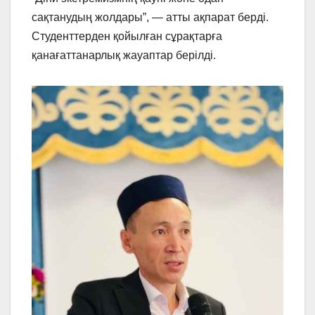
сақтанудың жолдары”, — атты ақпарат берді.
Студенттерден қойылған сұрақтарға
қанағаттанарлық жауаптар берілді.