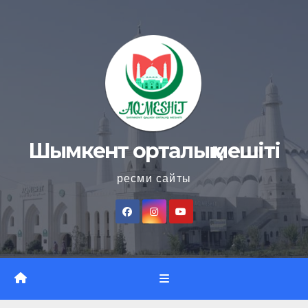
Skip
to
content
Шымкент орталық мешіті
ресми сайты