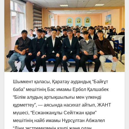
Шымкент қаласы, Қаратау аудандық “Байғұт
баба” мешітінің Бас имамы Ербол Қалшабек
“Білім алудың артықшылығы мен үлкенді
құрметтеу”, — аясында насихат айтып, ЖАНТ
мүшесі, “Есжанжанұлы Сейітжан қари”
мешітінің найб имамы Нұрсұлтан Абжәлел
“Діни экстремизмнің қаупі және одан