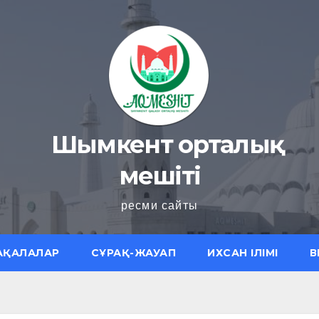
Шымкент орталық
мешіті
ресми сайты
АҚАЛАЛАР
СҰРАҚ-ЖАУАП
ИХСАН ІЛІМІ
В