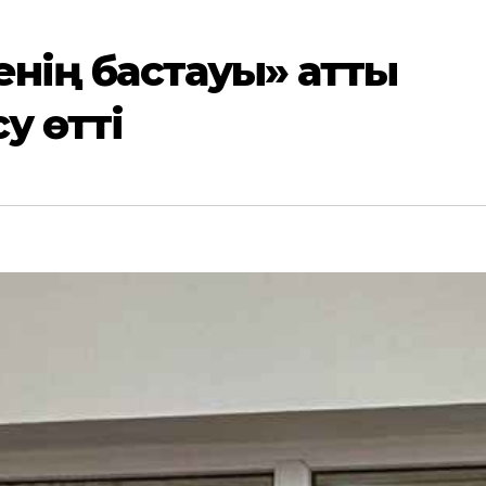
кенің бастауы» атты
у өтті