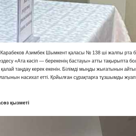
 Карабеков Азимбек Шымкент қаласы № 138 ші жалпы рта б
Кездесу «Ата кәсіп — берекенің бастауы» атты тақырыпта бо
лай таңдау керек екенін. Білімді мыңды жығатынын айтып
атынын насихат етті. Қойылған сұрақтарға тұзшымды жуап
сөз қызметі