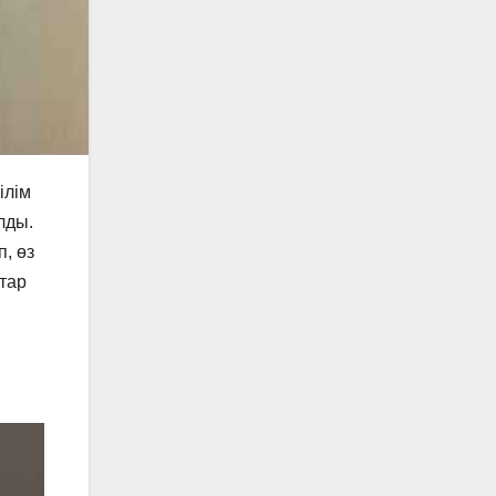
ілім
лды.
, өз
тар