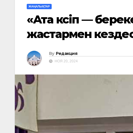
ЖАҢАЛЫҚТАР
«Ата кәсіп — бере
жастармен кездес
By
Редакция
НОЯ 20, 2024