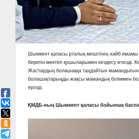
Шымкент қаласы рталық мешітінің найб имамы
беретін мектеп қушыларымен кездесу өткізді. 
Жастардың болашаққа таңдайтын мамандығын қа
болашақтарыңды жақсы мамандық біліммен бол
ерілді.
ҚМДБ-ның Шымкент қаласы бойынша баспа