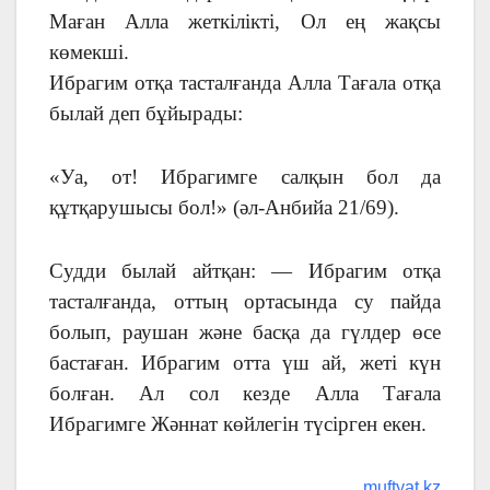
Маған Алла жеткілікті, Ол ең жақсы
көмекші.
Ибрагим отқа тасталғанда Алла Тағала отқа
былай деп бұйырады:
«Уа, от! Ибрагимге салқын бол да
құтқарушысы бол!» (әл-Анбийа 21/69).
Судди былай айтқан: — Ибрагим отқа
тасталғанда, оттың ортасында су пайда
болып, раушан және басқа да гүлдер өсе
бастаған. Ибрагим отта үш ай, жеті күн
болған. Ал сол кезде Алла Тағала
Ибрагимге Жәннат көйлегін түсірген екен.
muftyat.kz