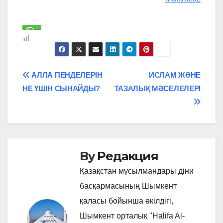
Навигация
АЛЛА ПЕНДЕЛЕРІН
ИСЛАМ ЖӘНЕ
НЕ ҮШІН СЫНАЙДЫ?
ТАЗАЛЫҚ МӘСЕЛЕЛЕРІ
по
записям
By
Редакция
Қазақстан мұсылмандары діни
басқармасының Шымкент
қаласы бойынша өкілдігі,
Шымкент орталық "Halifa Al-