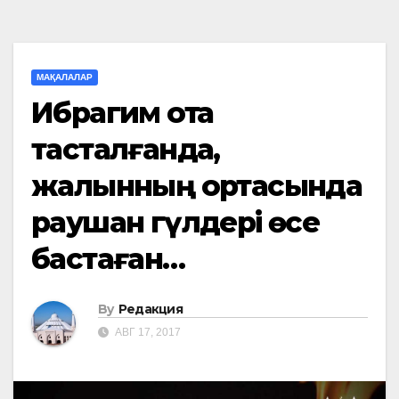
МАҚАЛАЛАР
Ибрагим отқа
тасталғанда,
жалынның ортасында
раушан гүлдері өсе
бастаған…
By
Редакция
АВГ 17, 2017