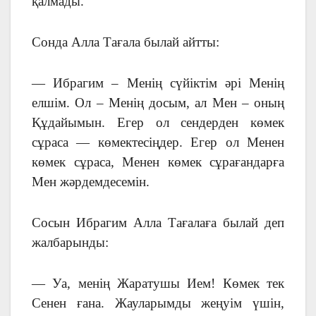
қалмады.
Сонда Алла Тағала былай айтты:
— Ибрагим – Менің сүйіктім әрі Менің
елшім. Ол – Менің досым, ал Мен – оның
Құдайымын. Егер ол сендерден көмек
сұраса — көмектесіңдер. Егер ол Менен
көмек сұраса, Менен көмек сұрағандарға
Мен жәрдемдесемін.
Сосын Ибрагим Алла Тағалаға былай деп
жалбарынды:
— Уа, менің Жаратушы Ием! Көмек тек
Сенен ғана. Жауларымды жеңуім үшін,