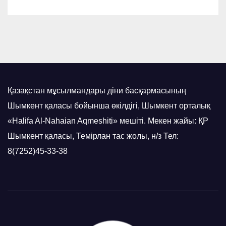
Қазақстан мұсылмандары діни басқармасының
Шымкент қаласы бойынша өкілдігі, Шымкент орталық
«Halifa Al-Nahaian Aqmeshiti» мешіті. Мекен жайы: ҚР
Шымкент қаласы, Темірлан тас жолы, н/з Тел:
8(7252)45-33-38