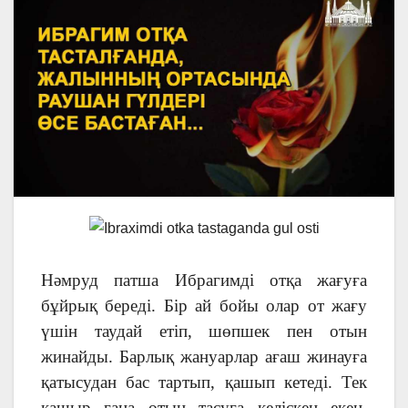
Нәмруд патша Ибрагимді отқа жағуға
бұйрық береді. Бір ай бойы олар от жағу
үшін таудай етіп, шөпшек пен отын
жинайды. Барлық жануарлар ағаш жинауға
қатысудан бас тартып, қашып кетеді. Тек
қашыр ғана отын тасуға келіскен екен.