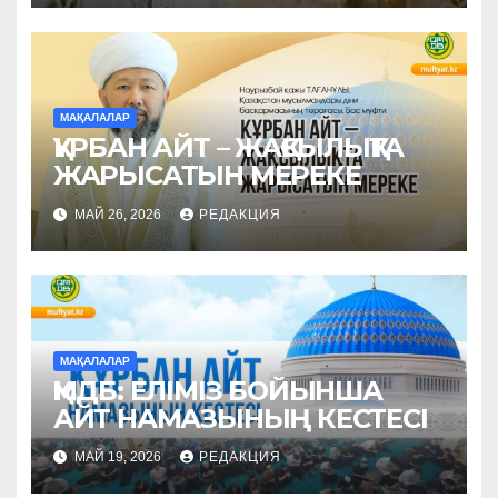
МАҚАЛАЛАР
ҚҰРБАН АЙТ – ЖАҚСЫЛЫҚТА
ЖАРЫСАТЫН МЕРЕКЕ
МАЙ 26, 2026
РЕДАКЦИЯ
МАҚАЛАЛАР
ҚМДБ: ЕЛІМІЗ БОЙЫНША
АЙТ НАМАЗЫНЫҢ КЕСТЕСІ
МАЙ 19, 2026
РЕДАКЦИЯ