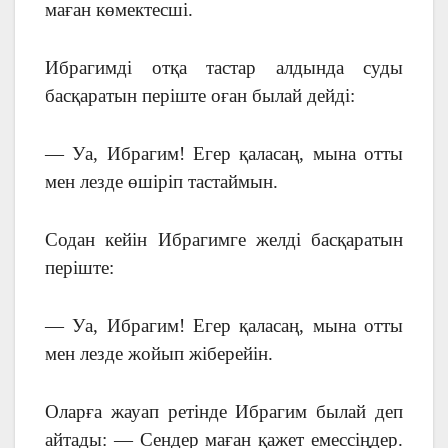
маған көмектесші.
Ибрагимді отқа тастар алдында суды
басқаратын періште оған былай дейді:
— Уа, Ибрагим! Егер қаласаң, мына отты
мен лезде өшіріп тастаймын.
Содан кейін Ибрагимге желді басқаратын
періште:
— Уа, Ибрагим! Егер қаласаң, мына отты
мен лезде жойып жіберейін.
Оларға жауап ретінде Ибрагим былай деп
айтады: — Сендер маған қажет емессіңдер.