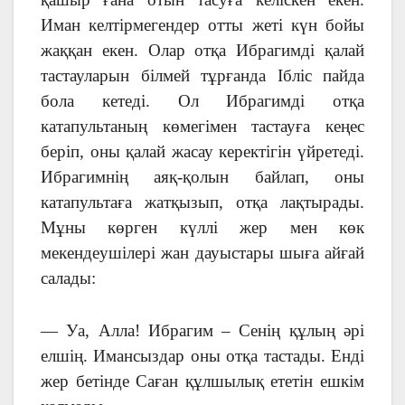
Иман келтірмегендер отты жеті күн бойы
жаққан екен. Олар отқа Ибрагимді қалай
тастауларын білмей тұрғанда Ібліс пайда
бола кетеді. Ол Ибрагимді отқа
катапультаның көмегімен тастауға кеңес
беріп, оны қалай жасау керектігін үйретеді.
Ибрагимнің аяқ-қолын байлап, оны
катапультаға жатқызып, отқа лақтырады.
Мұны көрген күллі жер мен көк
мекендеушілері жан дауыстары шыға айғай
салады:
— Уа, Алла! Ибрагим – Сенің құлың әрі
елшің. Имансыздар оны отқа тастады. Енді
жер бетінде Саған құлшылық ететін ешкім