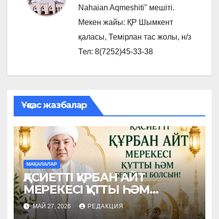
Nahaian Aqmeshiti" мешіті.
Мекен жайы: ҚР Шымкент
қаласы, Темірлан тас жолы, н/з
Тел: 8(7252)45-33-38
Ұқсас жазбалар
МАҚАЛАЛАР
ҚАСИЕТТІ ҚҰРБАН АЙТ
МЕРЕКЕСІ ҚҰТТЫ ҺӘМ
БЕРЕКЕЛІ БОЛСЫН!
МАЙ 27, 2026
РЕДАКЦИЯ