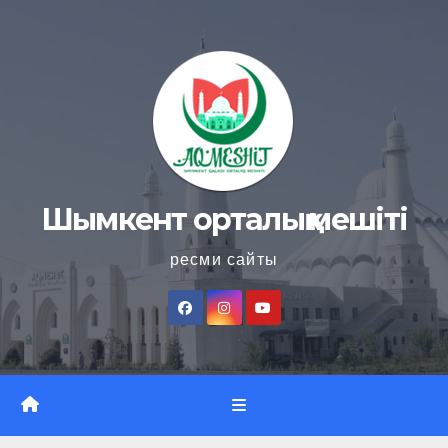
Skip
to
content
Шымкент орталық мешіті
ресми сайты