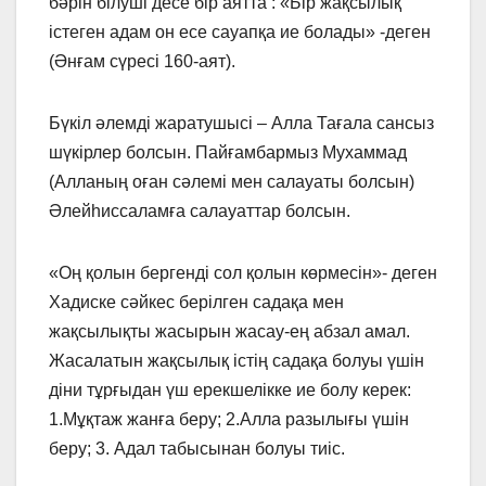
бәрін білуші десе бір аятта : «Бір жақсылық
істеген адам он есе сауапқа ие болады» -деген
(Әнғам сүресі 160-аят).
Бүкіл әлемді жаратушысі – Алла Тағала сансыз
шүкірлер болсын. Пайғамбармыз Мухаммад
(Алланың оған сәлемі мен салауаты болсын)
Әлейһиссаламға салауаттар болсын.
«Оң қолын бергенді сол қолын көрмесін»- деген
Хадиске сәйкес берілген садақа мен
жақсылықты жасырын жасау-ең абзал амал.
Жасалатын жақсылық істің садақа болуы үшін
діни тұрғыдан үш ерекшелікке ие болу керек:
1.Мұқтаж жанға беру; 2.Алла разылығы үшін
беру; 3. Адал табысынан болуы тиіс.