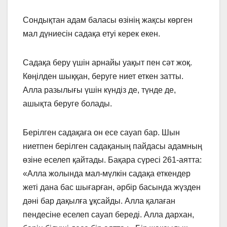
Сондықтан адам баласы өзінің жақсы көрген
мал дүниесін садақа етуі керек екен.
Садақа беру үшін арнайы уақыт пен сәт жоқ.
Көңілден шыққан, беруге ниет еткен затты.
Алла разылығы үшін күндіз де, түнде де,
ашықта беруге болады.
Берілген садақаға он есе сауап бар. Шын
ниетпен берілген садақаның пайдасы адамның
өзіне еселеп қайтады. Бақара сүресі 261-аятта:
«Алла жолында мал-мүлкін садақа еткендер
жеті дана бас шығарған, әрбір басында жүзден
дәні бар дақылға ұқсайды. Алла қалаған
пендесіне еселеп сауап береді. Алла дархан,