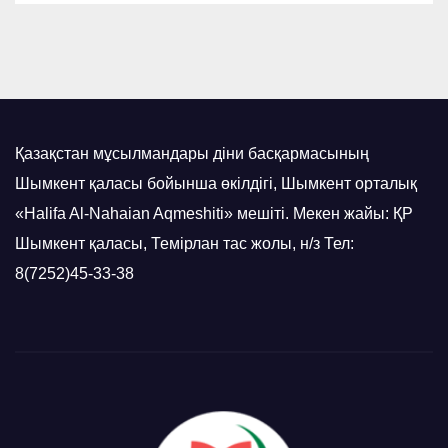
Қазақстан мұсылмандары діни басқармасының
Шымкент қаласы бойынша өкілдігі, Шымкент орталық
«Halifa Al-Nahaian Aqmeshiti» мешіті. Мекен жайы: ҚР
Шымкент қаласы, Темірлан тас жолы, н/з Тел:
8(7252)45-33-38