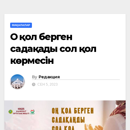
МАҚАЛАЛАР
Оң қол берген
садақаңды сол қол
көрмесін
By
Редакция
СЕН 5, 2023