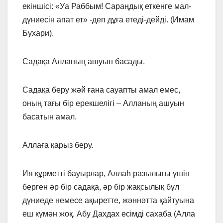
екіншісі: «Уа Раббым! Сараңдық еткенге мал-
дүниесін апат ет» -деп дұға етеді-дейді. (Имам
Бухари).
Садақа Алланың ашуын басады.
Садақа беру жәй ғана сауапты амал емес,
оның тағы бір ерекшелігі – Алланың ашуын
басатын амал.
Аллаға қарыз беру.
Ия құрметті бауырлар, Аллаһ разылығы үшін
берген әр бір садақа, әр бір жақсылық бұл
дүниеде немесе ақыретте, жәннәтта қайтуына
еш күмән жоқ. Абу Дахдах есімді сахаба (Алла