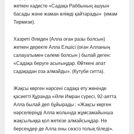
жеткен хадисте «Садақа Раббының ашуын
басады және жаман өлімді қайтарады» (имам
Тирмизи).
Хазреті Әлиден (Алла оған разы болсын)
жеткен деректе Алла Елшісі (оған Алланың
салауатымен сәлемі болсын ) былай деген:
«Садақа беруге асығыңдар. Өйткені апат
садақадан оза алмайды». (Кутуби ситта).
Жақсы көрген нәрсені садақа ету жөнінде
қасиетті Құранда «Әли Имран сүресі, 92-аятта
Алла былай деп бұйырады : «Жақсы көрген
нәрселеріңді Алла жолында жұмсамайынша
жақсылыққа қол жеткізе алмайсыңдар. Не
берсеңдер де Алла оны сөзсіз толық біледі».