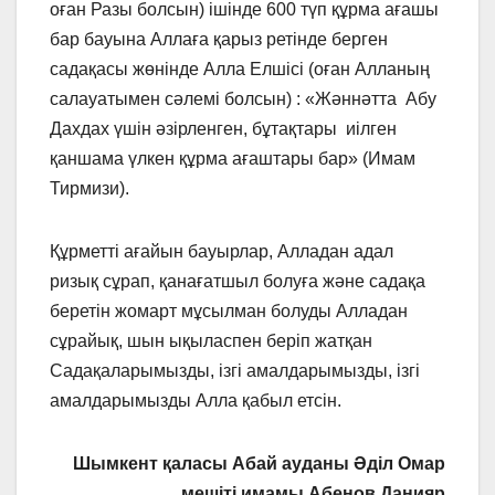
оған Разы болсын) ішінде 600 түп құрма ағашы
бар бауына Аллаға қарыз ретінде берген
садақасы жөнінде Алла Елшісі (оған Алланың
салауатымен сәлемі болсын) : «Жәннәтта Абу
Дахдах үшін әзірленген, бұтақтары иілген
қаншама үлкен құрма ағаштары бар» (Имам
Тирмизи).
Құрметті ағайын бауырлар, Алладан адал
ризық сұрап, қанағатшыл болуға және садақа
беретін жомарт мұсылман болуды Алладан
сұрайық, шын ықыласпен беріп жатқан
Садақаларымызды, ізгі амалдарымызды, ізгі
амалдарымызды Алла қабыл етсін.
Шымкент қаласы Абай ауданы Әділ Омар
мешіті имамы Абенов Данияр