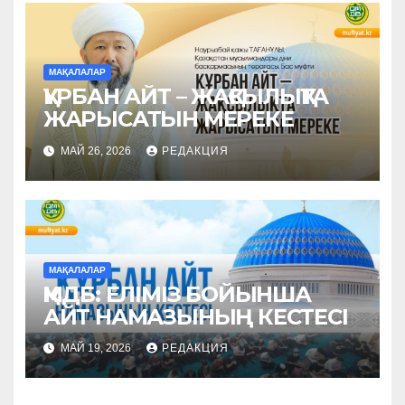
МАҚАЛАЛАР
ҚҰРБАН АЙТ – ЖАҚСЫЛЫҚТА
ЖАРЫСАТЫН МЕРЕКЕ
МАЙ 26, 2026
РЕДАКЦИЯ
МАҚАЛАЛАР
ҚМДБ: ЕЛІМІЗ БОЙЫНША
АЙТ НАМАЗЫНЫҢ КЕСТЕСІ
МАЙ 19, 2026
РЕДАКЦИЯ