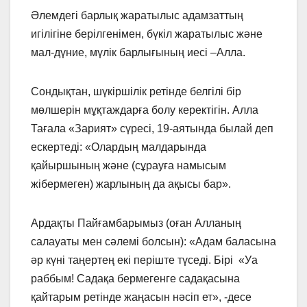
Әлемдегі барлық жаратылыс адамзаттың
игілігіне берілгенімен, бүкіл жаратылыс және
мал-дүние, мүлік барлығының иесі –Алла.
Сондықтан, шүкіршілік ретінде белгілі бір
мөлшерін мұқтаждарға болу керектігін. Алла
Тағала «Зарият» сүресі, 19-аятында былай деп
ескертеді: «Олардың малдарында
қайыршының және (сұрауға намысым
жібермеген) жарлының да ақысы бар».
Ардақты Пайғамбарымыз (оған Алланың
салауаты мен сәлемі болсын): «Адам баласына
әр күні таңертең екі періште түседі. Бірі «Уа
раббым! Садақа бермегенге садақасына
қайтарым ретінде жаңасын нәсіп ет», -десе