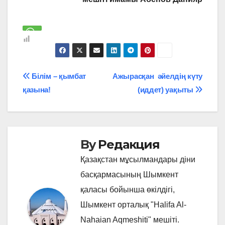
Навигация
Білім – қымбат
Ажырасқан әйелдің күту
қазына!
(иддет) уақыты
по
записям
By
Редакция
Қазақстан мұсылмандары діни
басқармасының Шымкент
қаласы бойынша өкілдігі,
Шымкент орталық "Halifa Al-
Nahaian Aqmeshiti" мешіті.