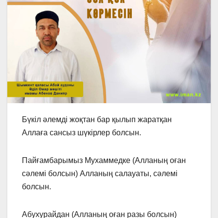
Бүкіл әлемді жоқтан бар қылып жаратқан
Аллаға сансыз шүкірлер болсын.
Пайғамбарымыз Мухаммедке (Алланың оған
сәлемі болсын) Алланың салауаты, сәлемі
болсын.
Абухурайдан (Алланың оған разы болсын)