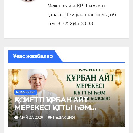
Мекен жайы: ҚР Шымкент
қаласы, Темірлан тас жолы, н/з
Тел: 8(7252)45-33-38
Ұқсас жазбалар
МАҚАЛАЛАР
ҚАСИЕТТІ ҚҰРБАН АЙТ
МЕРЕКЕСІ ҚҰТТЫ ҺӘМ
БЕРЕКЕЛІ БОЛСЫН!
МАЙ 27, 2026
РЕДАКЦИЯ