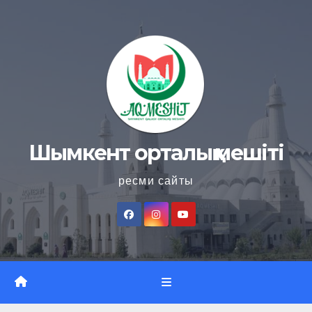
Skip
to
content
Шымкент орталық мешіті
ресми сайты