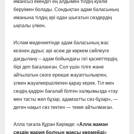
имансыз екендігі ең алдымен тілдің куәлік
беруімен болады. Сондықтан адам баласының
иманына тілдің әрі одан шығатын сөздердің
ықпалы үлкен.
Ислам мәдениетінде адам баласының жас
кезінен дұрыс әрі әсем де көркем сөйлеуге
дағдылану – адам бойындағы ізгі қасиеттердің
бірі деп бағаланған. Сол үшін тілге және
айтылатын сөзге ерекше жауаптылықпен,
үлкен жауапкершілікпен қарау керек. Тіл мен
сөздің қадірін бағалай білген халқымызда «тау
мен тасты жел бұзар, адамзатты сөз бұзар», —
деген нақыл сөз тектен — текке айтылмаған.
Алла тағала Құран Кәрімде: «
Алла жаман
сөздің жария болуын жақсы көрмейді
»