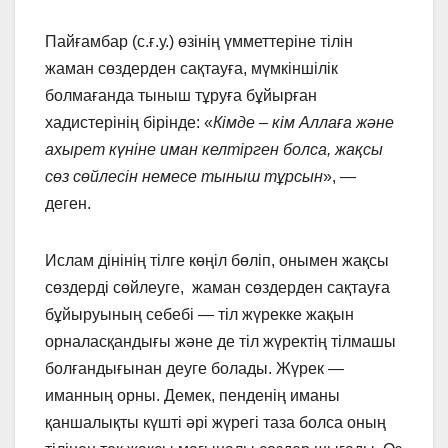
Пайғамбар (с.ғ.у.) өзінің үмметтеріне тілін
жаман сөздерден сақтауға, мүмкіншілік
болмағанда тыныш тұруға бұйырған
хадистерінің бірінде: «
Кімде – кім Аллаға және
ахырет күніне иман келтірген болса, жақсы
сөз сөйлесін немесе тыныш тұрсын
», —
деген.
Ислам дінінің тілге көңіл бөліп, онымен жақсы
сөздерді сөйлеуге, жаман сөздерден сақтауға
бұйыруының себебі — тіл жүрекке жақын
орналасқандығы және де тіл жүректің тілмашы
болғандығынан деуге болады. Жүрек —
иманның орны. Демек, пенденің иманы
қаншалықты күшті әрі жүрегі таза болса оның