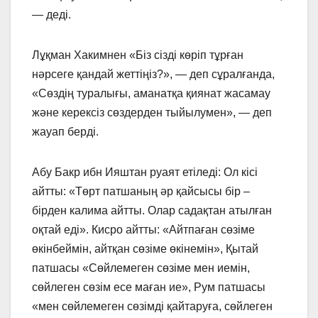
— деді.
Лұқман Хакимнен «Біз сізді көріп тұрған
нәрсеге қандай жеттіңіз?», — деп сұралғанда,
«Сөздің туралығы, аманатқа қиянат жасамау
және керексіз сөздерден тыйылумен», — деп
жауап берді.
Абу Бакр ибн Ияштан руаят етіледі: Ол кісі
айтты: «Төрт патшаның әр қайсысы бір –
бірден калима айтты. Олар садақтан атылған
оқтай еді». Кисро айтты: «Айтпаған сөзіме
өкінбеймін, айтқан сөзіме өкінемін», Қытай
патшасы «Сөйлемеген сөзіме мен иемін,
сөйлеген сөзім есе маған ие», Рум патшасы
«мен сөйлемеген сөзімді қайтаруға, сөйлеген