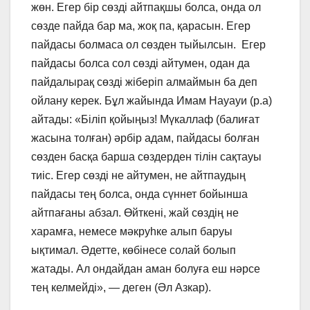
жөн. Егер бір сөзді айтпақшы болса, онда ол
сөзде пайда бар ма, жоқ па, қарасын. Егер
пайдасы болмаса ол сөзден тыйылсын. Егер
пайдасы болса сол сөзді айтумен, одан да
пайдалырақ сөзді жіберіп алмаймын ба деп
ойлану керек. Бұл жайында Имам Науауи (р.а)
айтады: «Біліп қойыңыз! Мүкаллаф (балиғат
жасына толған) әрбір адам, пайдасы болған
сөзден басқа барша сөздерден тілін сақтауы
тиіс. Егер сөзді не айтумен, не айтпаудың
пайдасы тең болса, онда сүннет бойынша
айтпағаны абзал. Өйткені, жай сөздің не
харамға, немесе мәкруһке алып баруы
ықтимал. Әдетте, көбінесе солай болып
жатады. Ал ондайдан аман болуға еш нәрсе
тең келмейді», — деген (Әл Азкар).