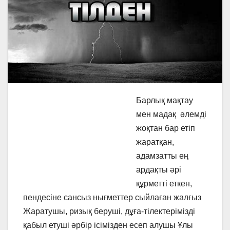
Барлық мақтау
мен мадақ әлемді
жоқтан бар етіп
жаратқан,
адамзатты ең
ардақты әрі
құрметті еткен,
пендесіне сансыз нығметтер сыйлаған жалғыз
Жаратушы, ризық беруші, дұға-тілектерімізді
қабыл етуші әрбір ісімізден есеп алушы Ұлы