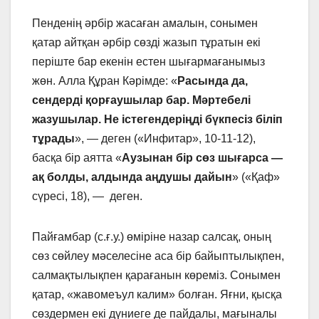
Пенденің әрбір жасаған амалын, сонымен
қатар айтқан әрбір сөзді жазып тұратын екі
періште бар екенін естен шығармағанымыз
жөн. Алла Құран Кәрімде: «
Расында да,
сендерді қорғаушылар бар. Мәртебелі
жазушылар. Не істегендеріңді бүкпесіз біліп
тұрады
», — деген («Инфитар», 10-11-12),
басқа бір аятта «
Аузынан бір сөз шығарса —
ақ болды, алдында аңдушы дайын
» («Қаф»
сүресі, 18), — деген.
Пайғамбар (с.ғ.у.) өміріне назар салсақ, оның
сөз сөйлеу мәселесіне аса бір байыптылықпен,
салмақтылықпен қарағанын көреміз. Сонымен
қатар, «жавомеъул калим» болған. Яғни, қысқа
сөздермен екі дүниеге де пайдалы, мағыналы