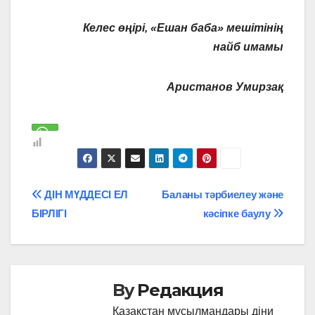
Келес өңірі, «Ешан баба» мешітінің
найб имамы
Аристанов Умирзақ
Навигация
ДІН МҮДДЕСІ ЕЛ
Баланы тәрбиелеу және
БІРЛІГІ
кәсіпке баулу
по
записям
By
Редакция
Қазақстан мұсылмандары діни