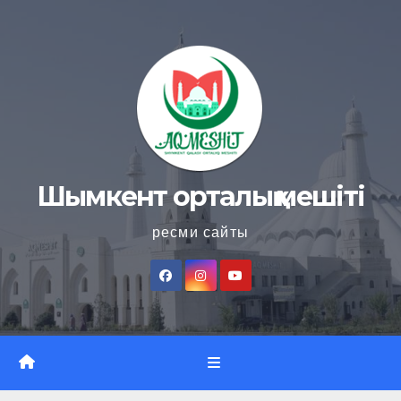
Skip
to
content
Шымкент орталық мешіті
ресми сайты