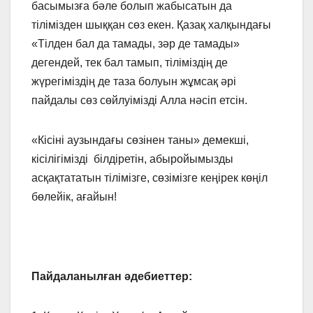
басымызға бәле болып жабысатын да
тілімізден шыққан сөз екен. Қазақ халқындағы
«Тілден бал да тамады, зәр де тамады»
дегендей, тек бал тамып, тіліміздің де
жүрегіміздің де таза болуын жұмсақ әрі
пайдалы сөз сөйлуімізді Алла нәсіп етсін.
«Кісіні аузындағы сөзінен таны» демекші,
кісілігімізді білдіретін, абыройымызды
асқақтататын тілімізге, сөзімізге кеңірек көңіл
бөлейік, ағайын!
Пайдаланылған әдебиеттер: