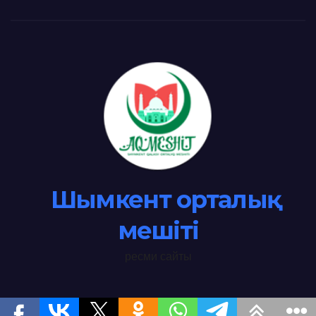
Шымкент орталық
мешіті
ресми сайты