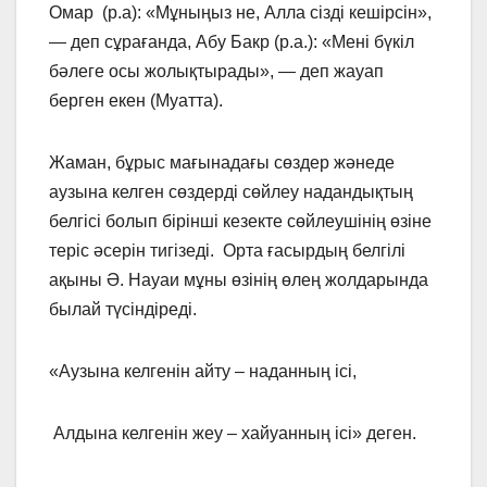
Омар (р.а): «Мұныңыз не, Алла сізді кешірсін»,
— деп сұрағанда, Абу Бакр (р.а.): «Мені бүкіл
бәлеге осы жолықтырады», — деп жауап
берген екен (Муатта).
Жаман, бұрыс мағынадағы сөздер жәнеде
аузына келген сөздерді сөйлеу надандықтың
белгісі болып бірінші кезекте сөйлеушінің өзіне
теріс әсерін тигізеді. Орта ғасырдың белгілі
ақыны Ә. Науаи мұны өзінің өлең жолдарында
былай түсіндіреді.
«Аузына келгенін айту – наданның ісі,
Алдына келгенін жеу – хайуанның ісі» деген.