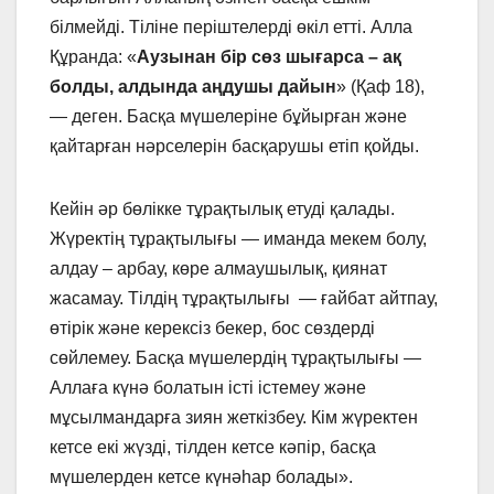
білмейді. Тіліне періштелерді өкіл етті. Алла
Құранда: «
Аузынан бір сөз шығарса – ақ
болды, алдында аңдушы дайын
» (Қаф 18),
— деген. Басқа мүшелеріне бұйырған және
қайтарған нәрселерін басқарушы етіп қойды.
Кейін әр бөлікке тұрақтылық етуді қалады.
Жүректің тұрақтылығы — иманда мекем болу,
алдау – арбау, көре алмаушылық, қиянат
жасамау. Тілдің тұрақтылығы — ғайбат айтпау,
өтірік және керексіз бекер, бос сөздерді
сөйлемеу. Басқа мүшелердің тұрақтылығы —
Аллаға күнә болатын істі істемеу және
мұсылмандарға зиян жеткізбеу. Кім жүректен
кетсе екі жүзді, тілден кетсе кәпір, басқа
мүшелерден кетсе күнәһар болады».