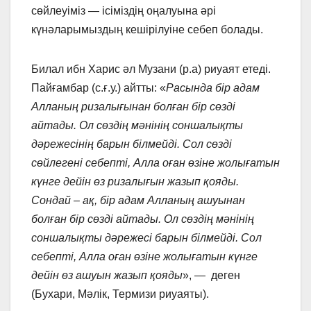
сөйлеуіміз — ісіміздің оңалуына әрі
күнәларымыздың кешірілуіне себеп болады.
Билал ибн Харис әл Музани (р.а) риуаят етеді.
Пайғамбар (с.ғ.у.) айтты: «
Расында бір адам
Алланың ризалығынан болған бір сөзді
айтады. Ол сөздің мәнінің соншалықты
дәрежесінің барын білмейді. Сол сөзді
сөйлегені себепті, Алла оған өзіне жолығатын
күнге дейін өз ризалығын жазып қояды.
Сондай – ақ, бір адам Алланың ашуынан
болған бір сөзді айтады. Ол сөздің мәнінің
соншалықты дәрежесі барын білмейді. Сол
себепті, Алла оған өзіне жолығатын күнге
дейін өз ашуын жазып қояды
», — деген
(Бухари, Мәлік, Термизи риуаяты).