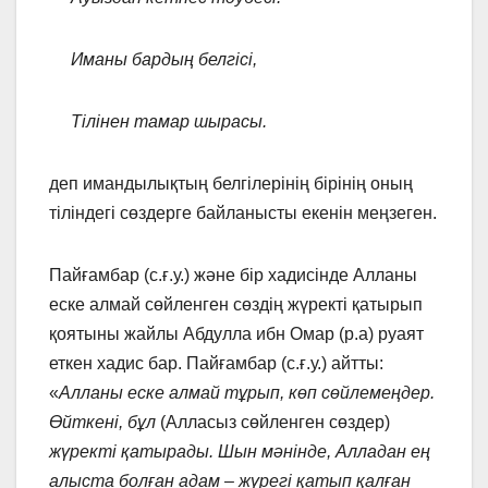
Иманы бардың белгісі,
Тілінен тамар шырасы.
деп имандылықтың белгілерінің бірінің оның
тіліндегі сөздерге байланысты екенін меңзеген.
Пайғамбар (с.ғ.у.) және бір хадисінде Алланы
еске алмай сөйленген сөздің жүректі қатырып
қоятыны жайлы Абдулла ибн Омар (р.а) руаят
еткен хадис бар. Пайғамбар (с.ғ.у.) айтты:
«
Алланы еске алмай тұрып, көп сөйлемеңдер.
Өйткені, бұл
(Алласыз сөйленген сөздер)
жүректі қатырады. Шын мәнінде, Алладан ең
алыста болған адам – жүрегі қатып қалған