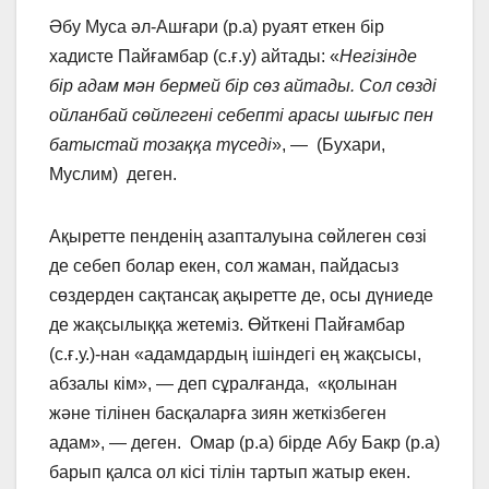
Әбу Муса әл-Ашғари (р.а) руаят еткен бір
хадисте Пайғамбар (с.ғ.у) айтады: «
Негізінде
бір адам мән бермей бір сөз айтады. Сол сөзді
ойланбай сөйлегені себепті арасы шығыс пен
батыстай тозаққа түседі
», — (Бухари,
Муслим) деген.
Ақыретте пенденің азапталуына сөйлеген сөзі
де себеп болар екен, сол жаман, пайдасыз
сөздерден сақтансақ ақыретте де, осы дүниеде
де жақсылыққа жетеміз. Өйткені Пайғамбар
(с.ғ.у.)-нан «адамдардың ішіндегі ең жақсысы,
абзалы кім», — деп сұралғанда, «қолынан
және тілінен басқаларға зиян жеткізбеген
адам», — деген. Омар (р.а) бірде Абу Бакр (р.а)
барып қалса ол кісі тілін тартып жатыр екен.