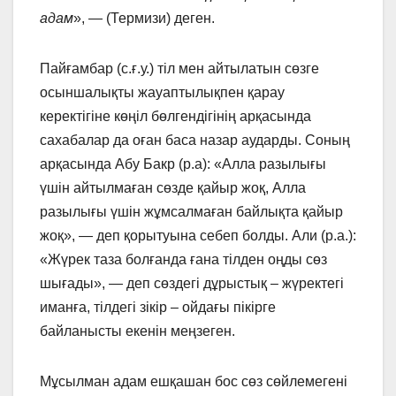
адам
», — (Термизи) деген.
Пайғамбар (с.ғ.у.) тіл мен айтылатын сөзге
осыншалықты жауаптылықпен қарау
керектігіне көңіл бөлгендігінің арқасында
сахабалар да оған баса назар аударды. Соның
арқасында Абу Бакр (р.а): «Алла разылығы
үшін айтылмаған сөзде қайыр жоқ, Алла
разылығы үшін жұмсалмаған байлықта қайыр
жоқ», — деп қорытуына себеп болды. Али (р.а.):
«Жүрек таза болғанда ғана тілден оңды сөз
шығады», — деп сөздегі дұрыстық – жүректегі
иманға, тілдегі зікір – ойдағы пікірге
байланысты екенін меңзеген.
Мұсылман адам ешқашан бос сөз сөйлемегені