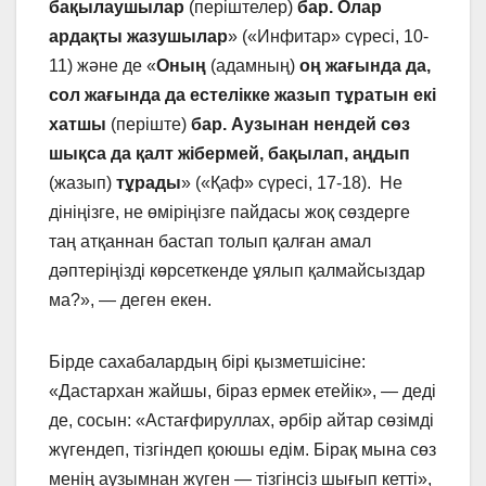
бақылаушылар
(періштелер)
бар. Олар
ардақты жазушылар
» («Инфитар» сүресі, 10-
11) және де «
Оның
(адамның)
оң жағында да,
сол жағында да естелікке жазып тұратын екі
хатшы
(періште)
бар. Аузынан нендей сөз
шықса да қалт жібермей, бақылап, аңдып
(жазып)
тұрады
» («Қаф» сүресі, 17-18). Не
дініңізге, не өміріңізге пайдасы жоқ сөздерге
таң атқаннан бастап толып қалған амал
дәптеріңізді көрсеткенде ұялып қалмайсыздар
ма?», — деген екен.
Бірде сахабалардың бірі қызметшісіне:
«Дастархан жайшы, біраз ермек етейік», — деді
де, сосын: «Астағфируллах, әрбір айтар сөзімді
жүгендеп, тізгіндеп қоюшы едім. Бірақ мына сөз
менің аузымнан жүген — тізгінсіз шығып кетті»,