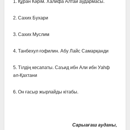
1. Құран Кәрім. Халифа Алтай аудармасы.
2. Сахих Бухари
3. Сахих Муслим
4. Танбехул ғофилин. Абу Лайс Самарқанди
5. Тілдің кесапаты. Саъид ибн Али ибн Уаһф
әл-Қахтани
6. Он ғасыр жырлайды кітабы.
Сарыағаш ауданы,