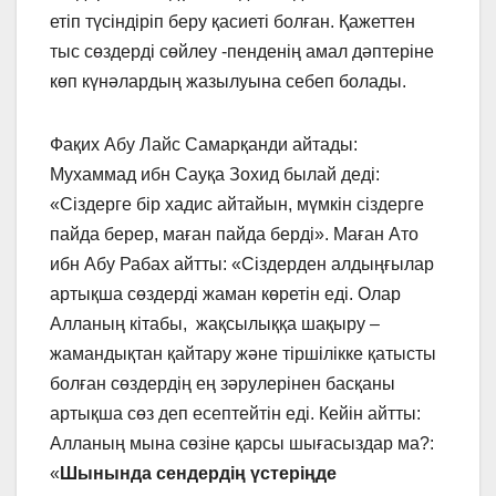
етіп түсіндіріп беру қасиеті болған. Қажеттен
тыс сөздерді сөйлеу -пенденің амал дәптеріне
көп күнәлардың жазылуына себеп болады.
Фақих Абу Лайс Самарқанди айтады:
Мухаммад ибн Сауқа Зохид былай деді:
«Сіздерге бір хадис айтайын, мүмкін сіздерге
пайда берер, маған пайда берді». Маған Ато
ибн Абу Рабах айтты: «Сіздерден алдыңғылар
артықша сөздерді жаман көретін еді. Олар
Алланың кітабы, жақсылыққа шақыру –
жамандықтан қайтару және тіршілікке қатысты
болған сөздердің ең зәрулерінен басқаны
артықша сөз деп есептейтін еді. Кейін айтты:
Алланың мына сөзіне қарсы шығасыздар ма?:
«
Шынында сендердің үстеріңде