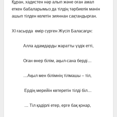
Құран, хадистен нәр алып және оған амал
еткен бабаларымыз да тілдің тәрбиелік мәнін
ашып тілден келетін зияннан сақтандырған.
XI ғасырда өмір сүрген Жүсіп Баласағұн:
Алла адамдарды жаратты үздік етті,
Оған өнер білім, ақыл-сана берді…
…Ақыл мен білімнің тілмашы – тіл,
Ердің мерейін көтеретін тілді біл…
… Тіл қадірлі етер, ерге бақ қонар,