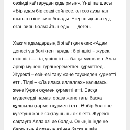
сөзімді қайтарудан қадырмын», Үнді патшасы
«Бір адам бір сөзді сөйлесе, ол сөз аузынан
шығып өзіне зиян болады. Егер шықпаса еді,
оған зиян болмайтын еді», — деген.
Хаким адамдардың бірі айтқан екен: «Адам
денесі үш бөліктен тұрады; біріншісі – жүрек,
екіншісі — тіл, үшіншісі — басқа мүшелер. Алла
әрбір мүшені түрлі кереметпен құрметтеді.
Жүректі – өзін-өзі тану және таухидпен құрметті
етті. Тілді – «Ла илаха иллаллах» калимасы
және Құран оқумен құрметті етті. Басқа
мүшелерді намаз, ораза және тағы басқа
құлшылықтармен құрметті етті. Әрбір бөлігіне
күзетуші және сақтаушыны өкіл етті. Жүректі
сақтауға Алла өзі ие болды. Оның ішінде не
барлығын Алланың өзінен басқа ешкім