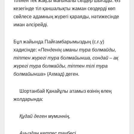
тілінен тек жақсы мағыналы сөздер шығады. Өз
кезегінде тіл қаншалықты жаман сөздерді көп
сөйлесе адамның жүрегі қараяды, нәтижесінде
иман әлсірейді.
Бұл жайында Пайғамбарымыздың (с.ғ.у)
хадисінде: «
Пенденің иманы тура болмайды,
тіптен жүрегі тура болмайынша, сондай – ақ
жүрегі тура болмайды, тіптен тілі тура
болмайынша
» (Ахмад) деген.
Шортанбай Қанайұлы атамыз өзінің өлең
жолдарында:
Құдай деген мүминнің,
Ауыздан кетпес тәубесі.