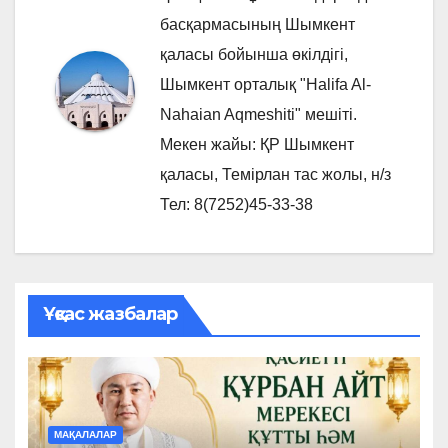
басқармасының Шымкент
қаласы бойынша өкілдігі,
Шымкент орталық "Halifa Al-
Nahaian Aqmeshiti" мешіті.
Мекен жайы: ҚР Шымкент
қаласы, Темірлан тас жолы, н/з
Тел: 8(7252)45-33-38
Ұқсас жазбалар
МАҚАЛАЛАР