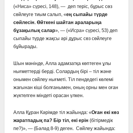
(«Ниса» сүресі, 148), — деп теріс, бұрыс сөз
сөйлеуге тиым салып, «
ең сыпайы түрде
сөйлесін. Өйткені шайтан араларыңа
бұзақылық салар
», — («Исра» сүресі, 53) деп
сыпайы түрде жақсы әрі дұрыс сөз сөйлеуге
бұйырады.
Шын мәнінде, Алла адамзатқа көптеген ұлы
нығметтерді берді. Солардың бірі – тіл және
онымен сөйлеу нығметі. Тіл пендедегі көлемі
жағынан кіші болғанымен, оның орны мен оған
жүктелген міндеті орасан үлкен.
Алла Құран Кәрімде тіл жайында: «
Оған екі көз
жаратпадық па? Бір тіл, екі ерін
(бітірмедік
пе?)», — (Бәләд 8-9) деген. Сөйлеу жайында: