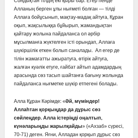
Сондықтан тілдің екі қыры бар. Егер пенде
Алланың берген ұлы нығметі болған — тілді
Аллаға бойұсынып, мақтау-мадақ айтуға, Құран
оқып, жақсылыққа бұйырып, жамандықтан
қайтару жолына пайдаланса ол әрбір
мұсылманға жүктелген істі орындап, Аллаға
шүкіршілік еткен болып саналады. Ал егер де
тілін жамағатты ажыратуға, өтірік айтуға,
жалған куәлік етуге, ғайбат айтып адамдардың
арасында сөз тасып шайтанға бағыну жолында
пайдаланса нығметке шүкір етпегені болады.
Алла Құран Кәрімде: «
Әй, мүміндер!
Аллаһтан қорқыңдар да дұрыс сөз
сөйлеңдер. Алла істеріңді оңалтып,
күнәларыңды жарылқайды
» («Ахзаб» сүресі,
70-71) деген. Яғни, Алладан қорқып дұрыс сөз