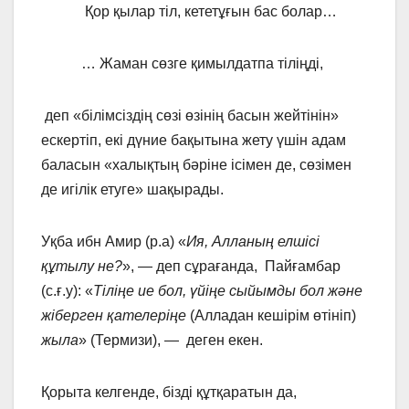
Қор қылар тіл, кететұғын бас болар…
… Жаман сөзге қимылдатпа тіліңді,
деп «білімсіздің сөзі өзінің басын жейтінін»
ескертіп, екі дүние бақытына жету үшін адам
баласын «халықтың бәріне ісімен де, сөзімен
де игілік етуге» шақырады.
Уқба ибн Амир (р.а) «
Ия, Алланың елшісі
құтылу не?
», — деп сұрағанда, Пайғамбар
(с.ғ.у): «
Тіліңе ие бол, үйіңе сыйымды бол және
жіберген қателеріңе
(Алладан кешірім өтініп)
жыла
» (Термизи), — деген екен.
Қорыта келгенде, бізді құтқаратын да,