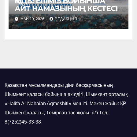
ҚМДБ: ЕЛІМІЗ БОЙЫНША
АЙТ НАМАЗЫНЫҢ КЕСТЕСІ
МАЙ 19, 2026
РЕДАКЦИЯ
Қазақстан мұсылмандары діни басқармасының
Шымкент қаласы бойынша өкілдігі, Шымкент орталық
«Halifa Al-Nahaian Aqmeshiti» мешіті. Мекен жайы: ҚР
Шымкент қаласы, Темірлан тас жолы, н/з Тел:
8(7252)45-33-38