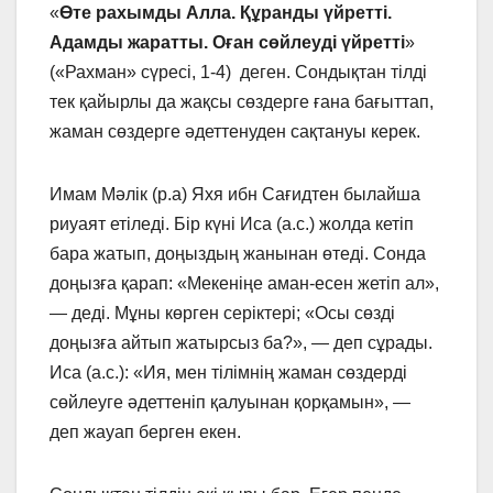
«
Өте рахымды Алла. Құранды үйретті.
Адамды жаратты. Оған сөйлеуді үйретті
»
(«Рахман» сүресі, 1-4) деген. Сондықтан тілді
тек қайырлы да жақсы сөздерге ғана бағыттап,
жаман сөздерге әдеттенуден сақтануы керек.
Имам Мәлік (р.а) Яхя ибн Сағидтен былайша
риуаят етіледі. Бір күні Иса (а.с.) жолда кетіп
бара жатып, доңыздың жанынан өтеді. Сонда
доңызға қарап: «Мекеніңе аман-есен жетіп ал»,
— деді. Мұны көрген серіктері; «Осы сөзді
доңызға айтып жатырсыз ба?», — деп сұрады.
Иса (а.с.): «Ия, мен тілімнің жаман сөздерді
сөйлеуге әдеттеніп қалуынан қорқамын», —
деп жауап берген екен.