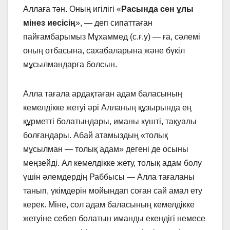
Аллаға тән. Оның игілігі «
Расында сен ұлы
мінез иесісің
», — деп сипаттаған
пайғамбарымыз Мұхаммед (с.ғ.у) — ға, сәлемі
оның отбасына, сахабаларына және бүкіл
мұсылмандарға болсын.
Алла тағала ардақтаған адам баласының
кемелдікке жетуі әрі Алланың құзырында ең
құрметті болатындары, иманы күшті, тақуалы
болғандары. Абай атамыздың «толық
мұсылман — толық адам» дегені де осыны
меңзейді. Ал кемелдікке жету, толық адам болу
үшін әлемдердің Раббысы — Алла тағаланы
танып, үкімдерін мойындап соған сай амал ету
керек. Міне, сол адам баласының кемелдікке
жетуіне себеп болатын иманды екендігі немесе