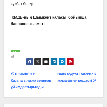
сұқбат берді.
ҚМДБ-ның Шымкент қаласы
бойынша
баспасөз қызметі
Навигация
ШЫМКЕНТ:
Найб мүфти Төлебилік
Қасапшыларға семинар
жамағатпен кездесті
по
ұйымдастырылды
записям