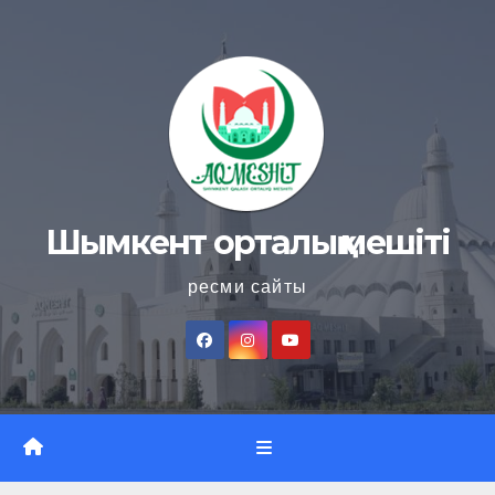
Skip
to
content
Шымкент орталық мешіті
ресми сайты