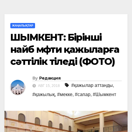
ЖАҢАЛЫҚТАР
ШЫМКЕНТ: Бірінші
найб мүфти қажыларға
сәттілік тіледі (ФОТО)
By
Редакция
#қажылар аттанды
,
АВГ 15, 2018
#қажылық
,
#мекке
,
#сапар
,
#Шымкент