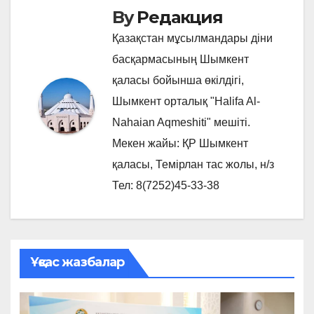
By
Редакция
Қазақстан мұсылмандары діни
басқармасының Шымкент
қаласы бойынша өкілдігі,
Шымкент орталық "Halifa Al-
Nahaian Aqmeshiti" мешіті.
Мекен жайы: ҚР Шымкент
қаласы, Темірлан тас жолы, н/з
Тел: 8(7252)45-33-38
Ұқсас жазбалар