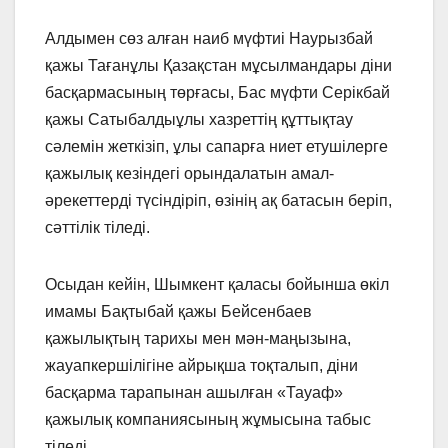
Алдымен сөз алған наиб мүфтиі Наурызбай
қажы Тағанұлы Қазақстан мұсылмандары діни
басқармасының төрғасы, Бас мүфти Серікбай
қажы Сатыбалдыұлы хазреттің құттықтау
сәлемін жеткізіп, ұлы сапарға ниет етушілерге
қажылық кезіндегі орындалатын амал-
әрекеттерді түсіндіріп, өзінің ақ батасын беріп,
сәттілік тіледі.
Осыдан кейін, Шымкент қаласы бойынша өкіл
имамы Бақтыбай қажы Бейсенбаев
қажылықтың тарихы мен мән-маңызына,
жауапкершілігіне айрықша тоқталып, діни
басқарма тарапынан ашылған «Тауаф»
қажылық компаниясының жұмысына табыс
тіледі.