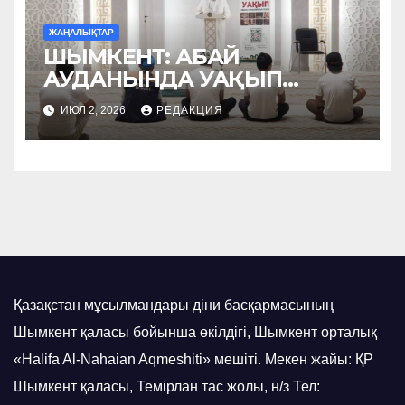
ЖАҢАЛЫҚТАР
ШЫМКЕНТ: АБАЙ
АУДАНЫНДА УАҚЫП
НАСИХАТТАЛДЫ
ИЮЛ 2, 2026
РЕДАКЦИЯ
Қазақстан мұсылмандары діни басқармасының
Шымкент қаласы бойынша өкілдігі, Шымкент орталық
«Halifa Al-Nahaian Aqmeshiti» мешіті. Мекен жайы: ҚР
Шымкент қаласы, Темірлан тас жолы, н/з Тел: