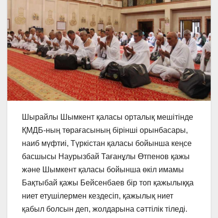
Шырайлы Шымкент қаласы орталық мешітінде
ҚМДБ-ның төрағасының бірінші орынбасары,
наиб мүфтиі, Түркістан қаласы бойынша кеңсе
басшысы Наурызбай Тағанұлы Өтпенов қажы
және Шымкент қаласы бойынша өкіл имамы
Бақтыбай қажы Бейсенбаев бір топ қажылыққа
ниет етушілермен кездесіп, қажылық ниет
қабыл болсын деп, жолдарына сәттілік тіледі.