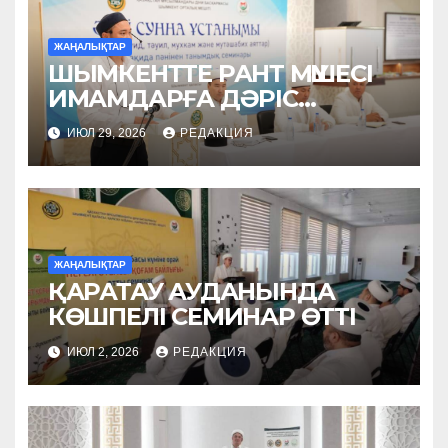
ЖАҢАЛЫҚТАР
ШЫМКЕНТТЕ РАНТ МҮШЕСІ
ИМАМДАРҒА ДӘРІС
ОҚЫДЫ
ИЮЛ 29, 2026
РЕДАКЦИЯ
ЖАҢАЛЫҚТАР
ҚАРАТАУ АУДАНЫНДА
КӨШПЕЛІ СЕМИНАР ӨТТІ
ИЮЛ 2, 2026
РЕДАКЦИЯ