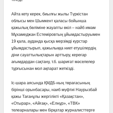
Айта кету керек, биылғы жылы Түркістан
облысы мен Шымкент қаласы бойынша
қажылық бөліміне жауапты өкіл – найб имам
Мұхамеджан Естеміровтың ұйымдастыруымен
19 қала, ауданда қысқа мерзімді курстар
ұйымдастырып, қажылыққа ниет етушілердің
діни сауаттылықтарын арттыру, кереғар
ағымдардан сақтану, т.б. шариғат мәселелер
тұрғысынан мол ақпарат жеткізді.
Іс-шара аясында ҚМДБ-ның төрағасының
бірінші орынбасары, наиб мүфтиі Наурызбай
қажы Тағанұлы жергілікті «Қазақстан»,
«Отырар», «Айғақ», «Елнұр», «ТВК»
телеарналары мен бірқатар журналисттерге