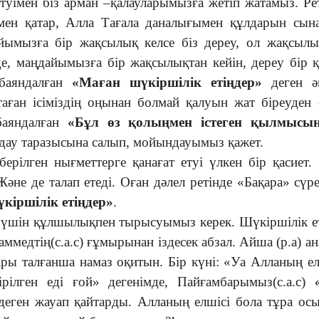
туімен біз арман –қалауларымызға жетіп жатамыз. Ре
ымен қатар, Алла Тағала даналығымен құлдарын сы
айымызға бір жақсылық келсе біз дереу, ол жақсыл
 де, маңдайымызға бір жақсылықтан кейін, дереу бір 
 баяндалған
«Маған шүкіршілік етіңдер»
деген әм
таған ісіміздің оңынан болмай қалуын жат біреуден 
баяндалған
«Бұл өз қолыңмен істеген қылмысы
ндау таразысына салып, мойындауымыз қажет.
рілген нығметтерге қанағат етуі үлкен бір қасиет.
не де талап етеді. Оған дәлел ретінде «Бақара» сүре
кіршілік етіңдер»
.
үшін құлшылықпен тырысуымыз керек. Шүкіршілік е
едтің(с.а.с) ғұмырынан іздесек абзал. Айша (р.а) а
тары талғанша намаз оқитын. Бір күні: «Уа Алланың ел
рілген еді ғой» дегенімде, Пайғамбарымыз(с.а.с)
еген жауап қайтарды. Алланың елшісі бола тұра ос