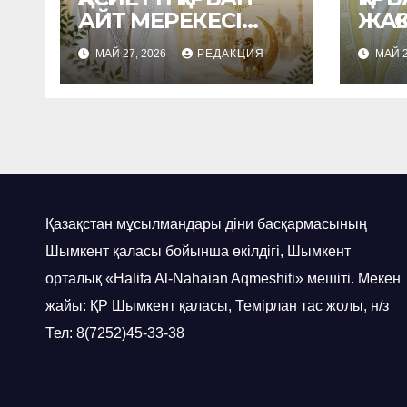
АЙТ МЕРЕКЕСІ
ЖАҚ
ҚҰТТЫ ҺӘМ
ЖА
МАЙ 27, 2026
РЕДАКЦИЯ
МАЙ 2
БЕРЕКЕЛІ
МЕР
БОЛСЫН!
Қазақстан мұсылмандары діни басқармасының
Шымкент қаласы бойынша өкілдігі, Шымкент
орталық «Halifa Al-Nahaian Aqmeshiti» мешіті. Мекен
жайы: ҚР Шымкент қаласы, Темірлан тас жолы, н/з
Тел: 8(7252)45-33-38