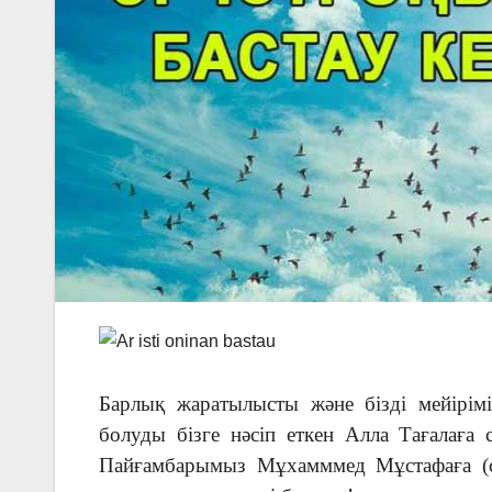
Барлық жаратылысты және бізді мейірімі
болуды бізге нәсіп еткен Алла Тағалаға
Пайғамбарымыз Мұхамммед Мұстафаға (с.а