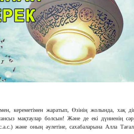
мен, кереметімен жаратып, Өзінің жолында, хақ ді
 сансыз мақтаулар болсын! Және де екі дүниенің сә
.с.) және оның әулетіне, сахабаларына Алла Таға