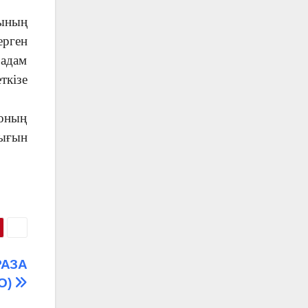
бының
ерген
 адам
ткізе
 оның
дығын
РАЗА
О)