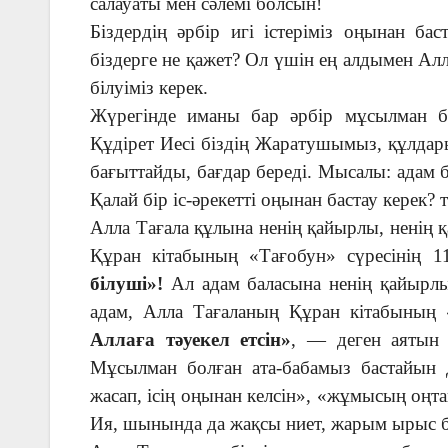
салауаты мен сәлемі болсын!
Біздердің әрбір игі істеріміз оңынан б
біздерге не қажет? Ол үшін ең алдымен Ал
білуіміз керек.
Жүрегінде иманы бар әрбір мұсылман ба
Құдірет Иесі біздің Жаратушымыз, құлдарын
бағыттайды, бағдар береді. Мысалы: адам б
Қалай бір іс-әрекетті оңынан бастау керек? т
Алла Тағала құлына ненің қайырлы, ненің қ
Құран кітабының «Тағобун» сүресінің 1
білуші»!
Ал адам баласына ненің қайырлы,
адам, Алла Тағаланың Құран кітабының 
Аллаға тәуекел етсін»
, — деген аятын а
Мұсылман болған ата-бабамыз бастайын 
жасап, ісің оңынан келсін», «жұмысың оңт
Ия, шынында да жақсы ниет, жарым ырыс б