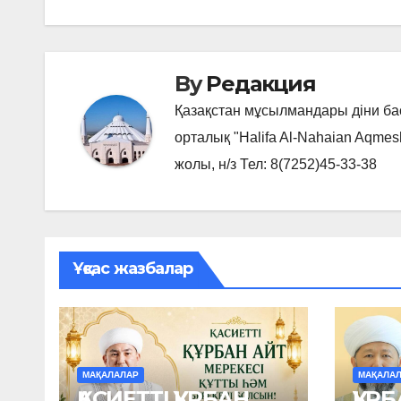
записям
By
Редакция
Қазақстан мұсылмандары діни б
орталық "Halifa Al-Nahaian Aqmes
жолы, н/з Тел: 8(7252)45-33-38
Ұқсас жазбалар
МАҚАЛАЛАР
МАҚАЛА
ҚАСИЕТТІ ҚҰРБАН
ҚҰРБ