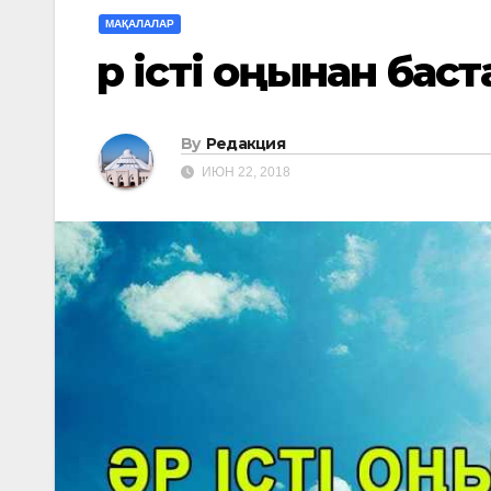
МАҚАЛАЛАР
Әр істі оңынан бас
By
Редакция
ИЮН 22, 2018