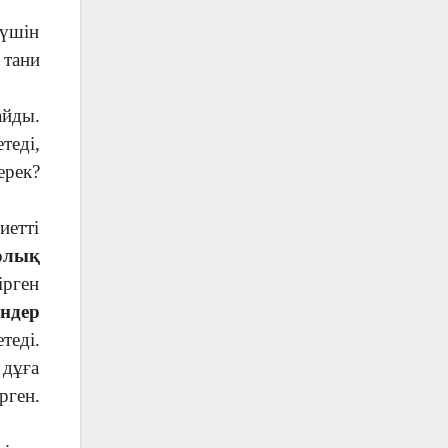
 үшін
 тани
айды.
теді,
ерек?
иетті
олық
ірген
ндер
теді.
 дұға
рген.