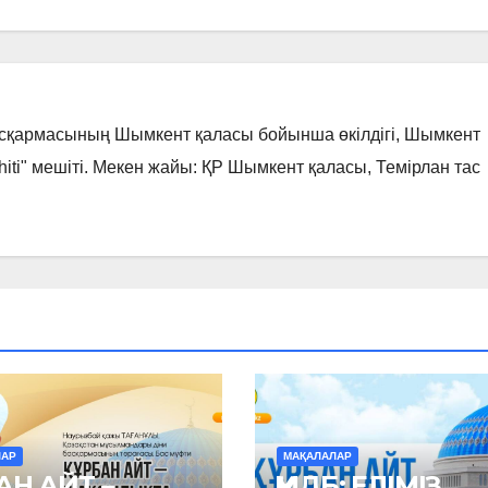
асқармасының Шымкент қаласы бойынша өкілдігі, Шымкент
hiti" мешіті. Мекен жайы: ҚР Шымкент қаласы, Темірлан тас
ЛАР
МАҚАЛАЛАР
АН АЙТ –
ҚМДБ: ЕЛІМІЗ