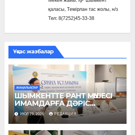
Мекен жайы: ҚР Шымкент
қаласы, Темірлан тас жолы, н/з
Тел: 8(7252)45-33-38
Ұқсас жазбалар
ЖАҢАЛЫҚТАР
ШЫМКЕНТТЕ РАНТ МҮШЕСІ
ИМАМДАРҒА ДӘРІС
ОҚЫДЫ
ИЮЛ 29, 2026
РЕДАКЦИЯ