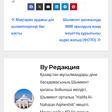
Навигация
Мақтарал ауданы дін
Шымкент қаласында
қызметкерлері бас
8000 орындық жаңа
по
қосты
мешіттің құрылысы
записям
жүріп жатыр (ФОТО)
By
Редакция
Қазақстан мұсылмандары діни
басқармасының Шымкент
қаласы бойынша өкілдігі,
Шымкент орталық "Halifa Al-
Nahaian Aqmeshiti" мешіті.