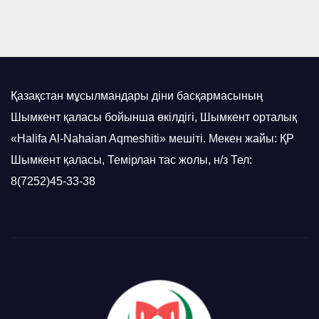
Қазақстан мұсылмандары діни басқармасының
Шымкент қаласы бойынша өкілдігі, Шымкент орталық
«Halifa Al-Nahaian Aqmeshiti» мешіті. Мекен жайы: ҚР
Шымкент қаласы, Темірлан тас жолы, н/з Тел:
8(7252)45-33-38