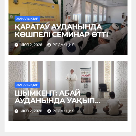
ЖАҢАЛЫҚТАР
ҚАРАТАУ АУДАНЫНДА
КӨШПЕЛІ СЕМИНАР ӨТТІ
ИЮЛ 2, 2026
РЕДАКЦИЯ
ЖАҢАЛЫҚТАР
ШЫМКЕНТ: АБАЙ
АУДАНЫНДА УАҚЫП
НАСИХАТТАЛДЫ
ИЮЛ 2, 2026
РЕДАКЦИЯ