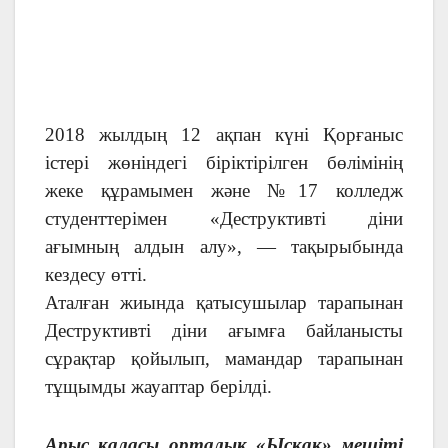
2018 жылдың 12 ақпан күні Қорғаныс
істері жөніндегі біріктірілген бөлімінің
жеке құрамымен және №17 колледж
студенттерімен «Деструктивті діни
ағымның алдын алу», — тақырыбында
кездесу өтті.
Аталған жиында қатысушылар тарапынан
Деструктивті діни ағымға байланысты
сұрақтар қойылып, мамандар тарапынан
тұщымды жауаптар берілді.
Арыс қаласы орталық «Ысқақ» мешіті