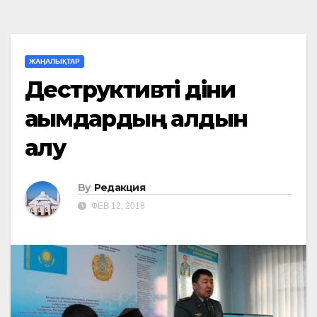
ЖАҢАЛЫҚТАР
Деструктивті діни
ағымдардың алдын
алу
By
Редакция
ФЕВ 12, 2018