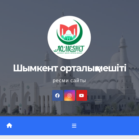
Skip
to
content
Шымкент орталық мешіті
ресми сайты