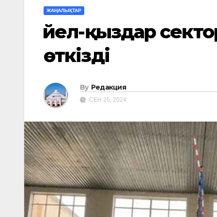
ЖАҢАЛЫҚТАР
Әйел-қыздар сект
өткізді
By
Редакция
СЕН 25, 2024