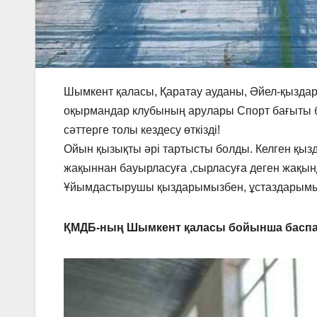
Шымкент қаласы, Қаратау ауданы, Әйел-қыздар
оқырмандар клубының арулары Спорт бағыты б
сәттерге толы кездесу өткізді!
Ойын қызықты әрі тартысты болды. Келген қыз
жақыннан бауырласуға ,сырласуға деген жақын
Ұйымдастырушы қыздарымызбен, ұстаздарымыз
ҚМДБ-ның Шымкент қаласы бойынша баспа