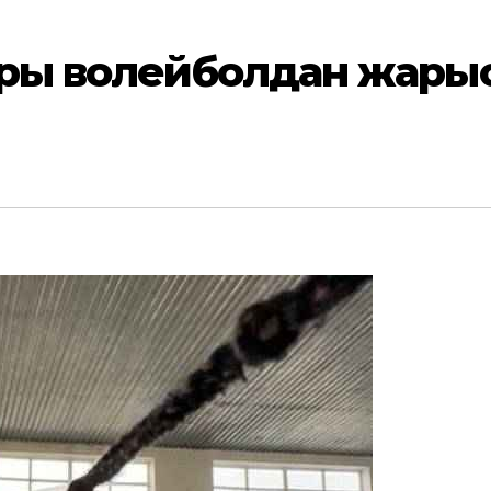
оры волейболдан жары