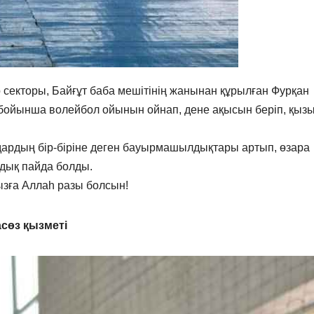
 секторы, Байғұт баба мешітінің жанынан құрылған Фурқан
ойынша волейбол ойынын ойнап, дене ақысын беріп, қыз
дардың бір-біріне деген бауырмашылдықтары артып, өзара
дық пайда болды.
ға Аллаһ разы болсын!
сөз қызметі