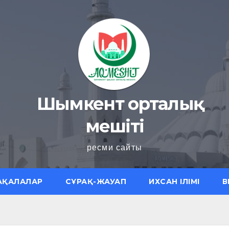
Шымкент орталық
мешіті
ресми сайты
АҚАЛАЛАР
СҰРАҚ-ЖАУАП
ИХСАН ІЛІМІ
В