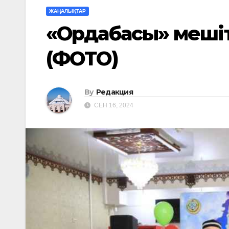
ЖАҢАЛЫҚТАР
«Ордабасы» мешіті
(ФОТО)
By
Редакция
СЕН 16, 2024