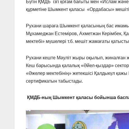
Бүгін ҚМДБ ізгі қоғам бағыты мен «Ислам жән
құрметіне Шымкент қаласы «Ордабасы» мешіт
Рухани шараға Шымкент қаласының бас имамы 
Мұхамеджан Естеміров, Ахметжан Керімбек, Қ
мектебі» мүшелері т.б. мешіт жамағаты қатысты
Рухани кеште Мәуліт жыры оқылып, жиналған 
Кеш барысында қалалық «Әйел-қыздар» сектор
«Әжелер мектебінің» жетекшісі Қалдыкүл қаж
сертификатын табыстады.
ҚМДБ-ның Шымкент қаласы бойынша баспа