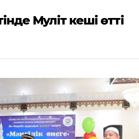
нде Мәуліт кеші өтті