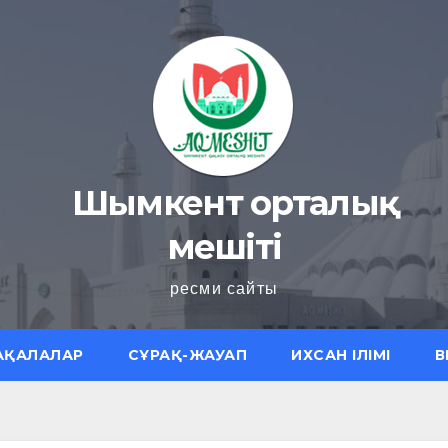
Шымкент орталық
мешіті
ресми сайты
АҚАЛАЛАР
СҰРАҚ-ЖАУАП
ИХСАН ІЛІМІ
В