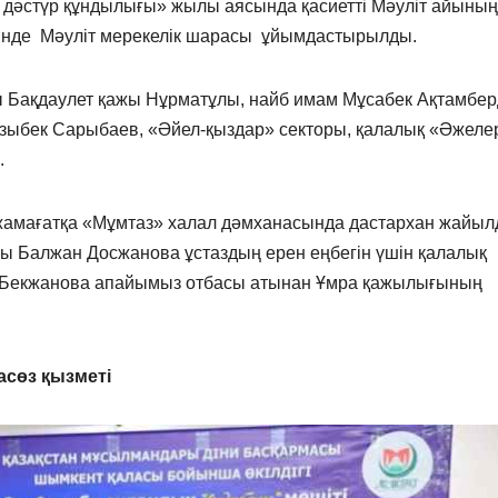
е дәстүр құндылығы» жылы аясында қасиетті Мәуліт айының
інде Мәуліт мерекелік шарасы ұйымдастырылды.
Бақдаулет қажы Нұрматұлы, найб имам Мұсабек Ақтамберд
азыбек Сарыбаев, «Әйел-қыздар» секторы, қалалық «Әжеле
.
жамағатқа «Мұмтаз» халал дәмханасында дастархан жайыл
ы Балжан Досжанова ұстаздың ерен еңбегін үшін қалалық
ы Бекжанова апайымыз отбасы атынан Ұмра қажылығының
сөз қызметі