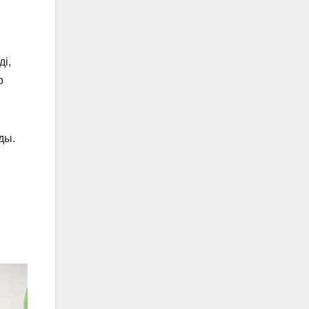
і,
р
ды.