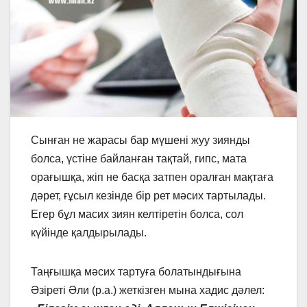
Сынған не жарасы бар мүшенi жуу зиянды
болса, үстiне байланған тақтай, гипс, мата
орағышқа, жiп не басқа затпен оралған мақтаға
дәрет, ғұсыл кезiнде бiр рет мәсих тартылады.
Егер бұл масих зиян келтiретiн болса, сол
күйiнде қалдырылады.
Таңғышқа мәсих тартуға болатындығына
Әзiретi Әли (р.а.) жеткiзген мына хадис дәлел: