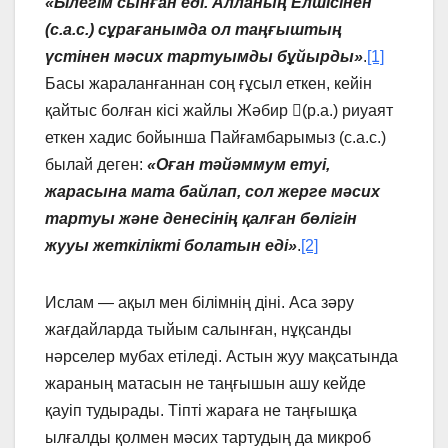
«Бiлегiм сынған едi. Алланың Елшісінен
(с.а.с.) сұрағанымда ол таңғыштың
үстiнен мәсих тартуымды бұйырды»
.
[1]
Басы жараланғаннан соң ғұсыл еткен, кейiн
қайтыс болған кiсi жайлы Жәбир (р.а.) риуаят
еткен хадис бойынша Пайғамбарымыз (с.а.с.)
былай деген:
«Оған тәйәммум етуi,
жарасына мата байлап, сол жерге мәсих
тартуы және денесiнiң қалған бөлiгiн
жууы жеткiлiктi болатын едi»
.
[2]
Ислам — ақыл мен бiлiмнің дiнi. Аса зәру
жағдайларда тыйым салынған, нұқсанды
нәрселер мубах етіледi. Астын жуу мақсатында
жараның матасын не таңғышын ашу кейде
қауiп тудырады. Тіпті жараға не таңғышқа
ылғалды қолмен мәсих тартудың да микроб