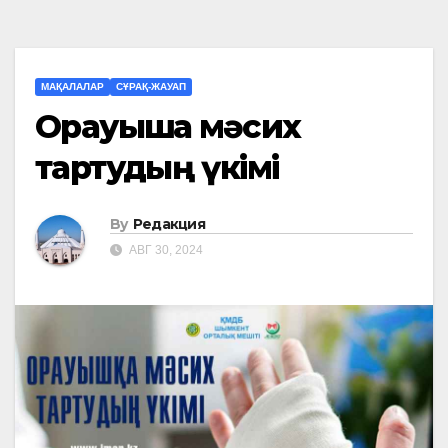
МАҚАЛАЛАР
СҰРАҚ-ЖАУАП
Орауышқа мәсих
тартудың үкімі
By
Редакция
АВГ 30, 2024