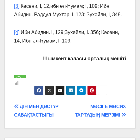
[3]
Кәсәни, І, 12,ибн әл-Һумам; І, 109; Ибн
Абидин. Раддул-Мухтар. І, 123; Зухәйли, І, 348.
[4]
Ибн Абидин. І, 129;Зухәйли, I. 356; Кәсәни,
14; Ибн әл-Һумам, І, 109.
Шымкент қаласы орталық мешіті
Навигация
ДІН МЕН ДӘСТҮР
МӘСIГЕ МӘСИХ
САБАҚТАСТЫҒЫ
ТАРТУДЫҢ МЕРЗIМI
по
записям