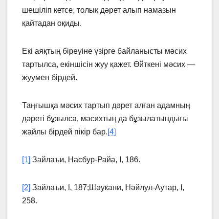
шешiлiп кетсе, толық дәрет алып намазын
қайтадан оқиды.
Екi аяқтың бiреуiне үзiрге байланысты мәсих
тартылса, екiншiсiн жуу қажет. Өйткенi мәсих —
жуумен бiрдей.
Таңғышқа мәсих тартып дәрет алған адамның
дәретi бұзылса, мәсихтың да бұзылатындығы
жайлы бiрдей пiкiр бар.
[4]
[1]
Зайлаъи, Насбур-Райа, І, 186.
[2]
Зайлаъи, І, 187;Шәукани, Нәйлул-Аутар, І,
258.