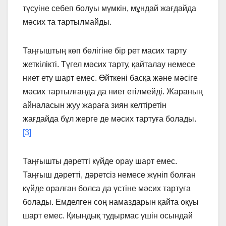
түсуiне себеп болуы мүмкiн, мұндай жағдайда
мәсих та тартылмайды.
Таңғыштың көп бөлiгiне бiр рет масих тарту
жеткiлiктi. Түгел мәсих тарту, қайталау немесе
ниет ету шарт емес. Өйткенi басқа және мәсiге
мәсих тартылғанда да ниет етiлмейдi. Жараның
айналасын жуу жараға зиян келтiретін
жағдайда бұл жерге де мәсих тартуға болады.
[3]
Таңғышты дәреттi күйде орау шарт емес.
Таңғыш дәреттi, дәретсiз немесе жүнiп болған
күйде оралған болса да үстiне мәсих тартуға
болады. Емделген соң намаздарын қайта оқуы
шарт емес. Қиындық тудырмас үшiн осындай