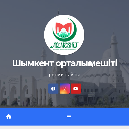
Skip
to
content
Шымкент орталық мешіті
ресми сайты