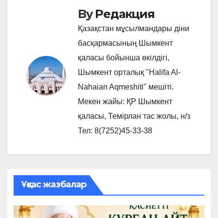
By
Редакция
Қазақстан мұсылмандары діни
басқармасының Шымкент
қаласы бойынша өкілдігі,
Шымкент орталық "Halifa Al-
Nahaian Aqmeshiti" мешіті.
Мекен жайы: ҚР Шымкент
қаласы, Темірлан тас жолы, н/з
Тел: 8(7252)45-33-38
Ұқсас жазбалар