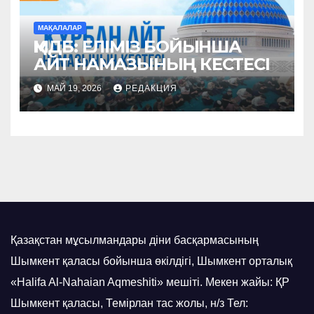
МАҚАЛАЛАР
ҚМДБ: ЕЛІМІЗ БОЙЫНША
АЙТ НАМАЗЫНЫҢ КЕСТЕСІ
МАЙ 19, 2026
РЕДАКЦИЯ
Қазақстан мұсылмандары діни басқармасының
Шымкент қаласы бойынша өкілдігі, Шымкент орталық
«Halifa Al-Nahaian Aqmeshiti» мешіті. Мекен жайы: ҚР
Шымкент қаласы, Темірлан тас жолы, н/з Тел: