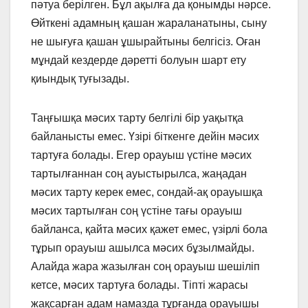
пәтуа берiлген. Бұл ақылға да қонымды нәрсе.
Өйткенi адамның қашан жараланатыны, сыну
не шығуға қашан ұшырайтыны белгiсiз. Оған
мұндай кездерде дәреттi болуын шарт ету
қиындық туғызады.
Таңғышқа мәсих тарту белгiлi бiр уақытқа
байланысты емес. Үзiрi бiткенге дейiн мәсих
тартуға болады. Егер орауыш үстiне мәсих
тартылғаннан соң ауыстырылса, жаңадан
мәсих тарту керек емес, сондай-ақ орауышқа
мәсих тартылған соң үстiне тағы орауыш
байланса, қайта мәсих қажет емес, үзiрлi бола
тұрып орауыш ашылса мәсих бұзылмайды.
Алайда жара жазылған соң орауыш шешiлiп
кетсе, мәсих тартуға болады. Тiптi жарасы
жақсарған адам намазда тұрғанда орауышы