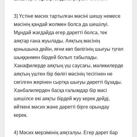
3) Үстiне мәсих тартылған мәсiнi шешу немесе
мәсінің қандай жолмен болса да шешiлуi.
Мұндай жағдайда егер дәреттi болса, тек
аяқтар ғана жуылады. Аяқтың мәсiнiң
қонышына дейiн, яғни көп бөлiгiнiң шығуы түгел
шыққанмен бiрдей болып табылады.
Ханафилерде аяқтың үш саусағы, мәликилерде
аяқтың үштен бiр бөлiгi мәсiнiң тесiгiнен не
сөгiлген жерiнен сыртқа шығуы дәреттi бұзады.
Ханбалилерден басқа ғалымдар бiр мәсi
шешiлсе екi аяқты бiрдей жуу керек дейдi,
өйткенi мәсих және дәреттi бiрге орындау
керек.
4) Мәсих мерзiмiнiң аяқталуы. Егер дәрет бар