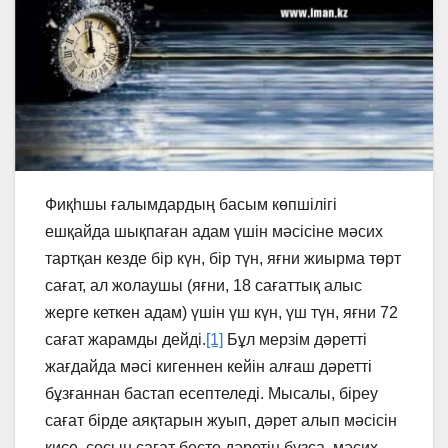
Фиқһшы ғалымдардың басым көпшiлiгi
ешқайда шықпаған адам үшiн мәсiсiне мәсих
тартқан кезде бiр күн, бiр түн, яғни жиырма төрт
сағат, ал жолаушы (яғни, 18 сағаттық алыс
жерге кеткен адам) үшiн үш күн, үш түн, яғни 72
сағат жарамды дейдi.
[1]
Бұл мерзiм дәреттi
жағдайда мәсi кигеннен кейiн алғаш дәреттi
бұзғаннан бастап есептеледi. Мысалы, бiреу
сағат бiрде аяқтарын жуып, дәрет алып мәсiсiн
кисе, сосын сағат бесте дәретiн бұзса, мәсих