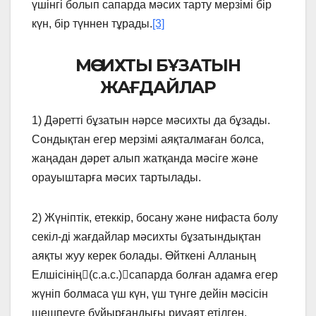
үшінгі болып сапарда мәсих тарту мерзiмi бiр
күн, бiр түннен тұрады.
[3]
МӘСИХТЫ БҰЗАТЫН
ЖАҒДАЙЛАР
1) Дәреттi бұзатын нәрсе мәсихты да бұзады.
Сондықтан егер мерзiмi аяқталмаған болса,
жаңадан дәрет алып жатқанда мәсiге және
орауыштарға мәсих тартылады.
2) Жүнiптiк, етеккiр, босану және нифаста болу
секiл-дi жағдайлар мәсихты бұзатындықтан
аяқты жуу керек болады. Өйткенi Алланың
Елшісінің(с.а.с.)сапарда болған адамға егер
жүнiп болмаса үш күн, үш түнге дейiн мәсiсiн
шешпеуге бұйырғандығы риуаят етiлген.