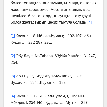
болса тек аяқтар ғана жуылады, жаңадан толық
дәрет алу керек емес. Мерзiм аяқталып, мәсi
шешiлсе, бiрақ аяқтардың суықтан қату қаупi
болса жалғастырып мәсих тартуға болады.
[4]
[1]
Кәсәни. І, 8; Ибн әл-Һумам; І, 102-107; Ибн
Қудама. І, 282-287; 291.
[2]
Әбу Дәуіт. Ат-Таһара, 63;Ибн Ханбал. IҮ, 247,
254.
[3]
Ибн Рушд, Бидаятул-Мужтаһид, І, 20;
Зухәйли, І, 334; Шәукани
,
І, 182.
[4]
Кәсәни, І, 12; Ибн әл-Һумам, І, 105; Ибн
Абидин. І, 254; Ибн Қудама, әл-Муғни, І, 287.