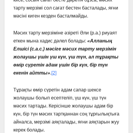
тарту мерзiмi сол сағат бестен басталады, яғни
мәсiнi киген кезден басталмайды.
Мәсих тарту мерзiмiне әзiретi Әли (р.а.) риуаят
еткен мына хадис дәлел болады:
«Алланың
Елшісі (с.а.с.) мәсiге мәсих тарту мерзiмiн
жолаушы үшiн үш күн, үш түн, ал тұрақты
өмiр сүретiн адам үшiн бiр күн, бiр түн
екенiн айтты»
.
[2]
Тұрақты өмiр сүретiн адам сапар шексе
жолаушы болып есептелiп, үш күн, үш түн
мәсих тартады. Керiсiнше жолаушы адам бiр
күн, бiр түн мәсих тартқаннан соң тұрғылықтыға
айналса, мерзiмi аяқталады, яғни аяқтарын жуу
керек болады.