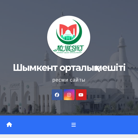
Skip
to
content
Шымкент орталық мешіті
ресми сайты