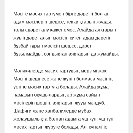
Мәсiге мәсих тартумен бiрге дәреттi болған
адам мәсiлерiн шешсе, тек аяқтарын жуады,
толық дәрет алу қажет емес. Алайда аяқтарын
жуып дәрет алып мәсiсiн киген адам дәретiн
бұзбай тұрып мәсiсiн шешсе, дәретi
бұзылмайды, сондықтан аяқтарын да жумайды.
Мәликилерде мәсих тартудың мерзiмi жоқ.
Мәсiні шешпесе және жүнiп болмаса мәсiнiң
үстiне мәсих тартуға болады. Алайда жұма
намазын оқушылардың әр жұма сайын
мәсiлерiн шешiп, аяқтарын жууы мәндуб.
Шафиғи және ханбалилерде мубах
жолаушылықта болған адамға үш күн, үш түн
мәсих тартып жүруге болады. Ал, күнәлі іс