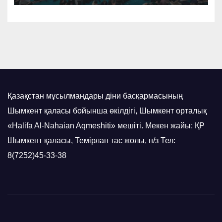
Қазақстан мұсылмандары діни басқармасының
Шымкент қаласы бойынша өкілдігі, Шымкент орталық
«Halifa Al-Nahaian Aqmeshiti» мешіті. Мекен жайы: ҚР
Шымкент қаласы, Темірлан тас жолы, н/з Тел:
8(7252)45-33-38