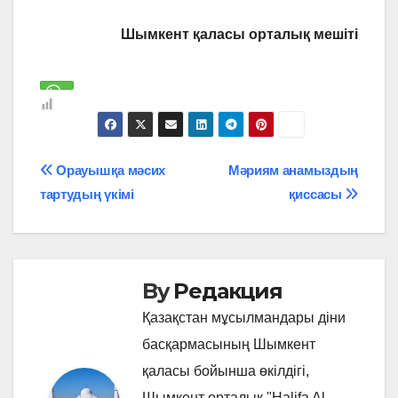
Шымкент қаласы орталық мешіті
Навигация
Орауышқа мәсих
Мәриям анамыздың
тартудың үкімі
қиссасы
по
записям
By
Редакция
Қазақстан мұсылмандары діни
басқармасының Шымкент
қаласы бойынша өкілдігі,
Шымкент орталық "Halifa Al-