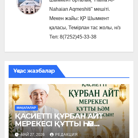
Nahaian Aqmeshiti" мешіті.
Мекен жайы: ҚР Шымкент
қаласы, Темірлан тас жолы, н/з
Тел: 8(7252)45-33-38
Ұқсас жазбалар
МАҚАЛАЛАР
ҚАСИЕТТІ ҚҰРБАН АЙТ
МЕРЕКЕСІ ҚҰТТЫ ҺӘМ
БЕРЕКЕЛІ БОЛСЫН!
МАЙ 27, 2026
РЕДАКЦИЯ