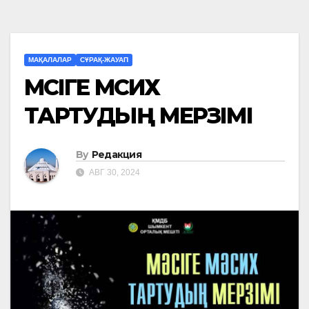
МАҚАЛАЛАР
СҰРАҚ-ЖАУАП
МӘСIГЕ МӘСИХ
ТАРТУДЫҢ МЕРЗIМI
By
Редакция
АВГ 30, 2024