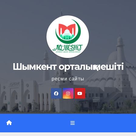
Skip
to
content
Шымкент орталық мешіті
ресми сайты