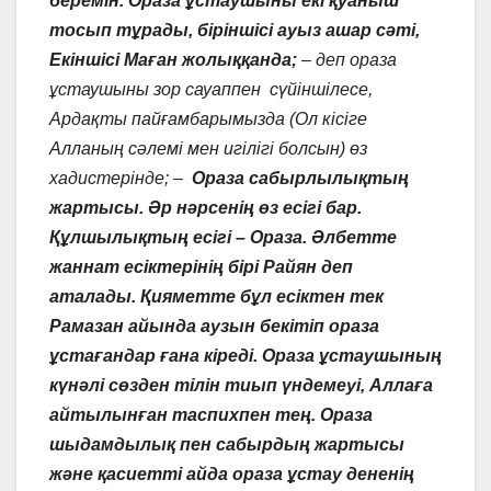
беремін. Ораза ұстаушыны екі қуаныш
тосып тұрады, біріншісі ауыз ашар сәті,
Екіншісі Маған жолыққанда;
– деп ораза
ұстаушыны зор сауаппен сүйіншілесе,
Ардақты пайғамбарымызда (Ол кісіге
Алланың сәлемі мен игілігі болсын) өз
хадистерінде; –
Ораза сабырлылықтың
жартысы. Әр нәрсенің өз есігі бар.
Құлшылықтың есігі – Ораза. Әлбетте
жаннат есіктерінің бірі Райян деп
аталады. Қияметте бұл есіктен тек
Рамазан айында аузын бекітіп ораза
ұстағандар ғана кіреді. Ораза ұстаушының
күнәлі сөзден тілін тиып үндемеуі, Аллаға
айтылынған таспихпен тең. Ораза
шыдамдылық пен сабырдың жартысы
және қасиетті айда ораза ұстау дененің