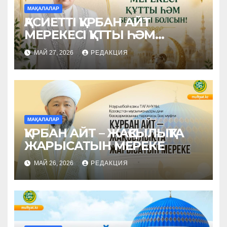
МАҚАЛАЛАР
ҚАСИЕТТІ ҚҰРБАН АЙТ
МЕРЕКЕСІ ҚҰТТЫ ҺӘМ
БЕРЕКЕЛІ БОЛСЫН!
МАЙ 27, 2026
РЕДАКЦИЯ
МАҚАЛАЛАР
ҚҰРБАН АЙТ – ЖАҚСЫЛЫҚТА
ЖАРЫСАТЫН МЕРЕКЕ
МАЙ 26, 2026
РЕДАКЦИЯ