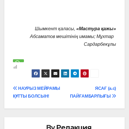
Шымкент қаласы,
«Мастура қажы»
Абсаматов
мешітінің имамы; Мұхтар
Сардарбекұлы
Навигация
НАУРЫЗ МЕЙРАМЫ
ЯСАҒ (а.с)
ҚҰТТЫ БОЛСЫН!
ПАЙҒАМБАРЛЫҒЫ
по
записям
By
Редакция