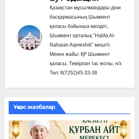
Қазақстан мұсылмандары діни
басқармасының Шымкент
қаласы бойынша өкілдігі,
Шымкент орталық "Halifa Al-
Nahaian Aqmeshiti" мешіті.
Мекен жайы: ҚР Шымкент
қаласы, Темірлан тас жолы, н/з
Тел: 8(7252)45-33-38
Ұқсас жазбалар