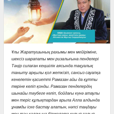
Ұлы Жаратушының рахымы мен мейіріміне,
шексіз шарапаты мен ризалығына пенделері
Тәңір силаған кеңшілік аясында тақуалық
таныту арқылы қол жеткізіп, сансыз сауапқа
кенелетін қасиетті Рамазан айы да құтты
төріне келіп қонды. Рамазан пенделердің
шынайы тәубеге келіп, бойдағы күнә атаулы
мен теріс құлықтардан арыла Алла алдында
ұнамды іске бастау алатын, нәпсі таңдауы
мен тән қалауына біржолата құлып салып