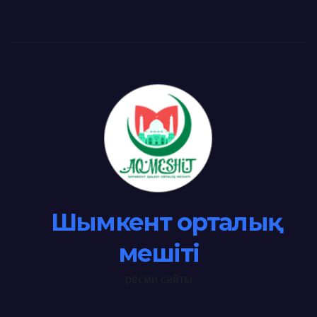
Шымкент орталық
мешіті
ресми сайты