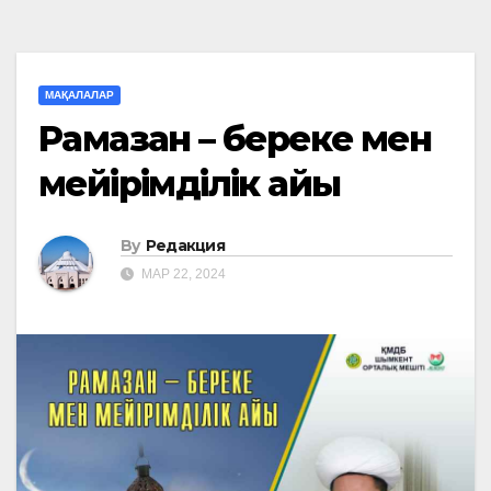
МАҚАЛАЛАР
Рамазан – береке мен
мейірімділік айы
By
Редакция
МАР 22, 2024