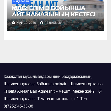
МАҚАЛАЛАР
ҚМДБ: ЕЛІМІЗ БОЙЫНША
АЙТ НАМАЗЫНЫҢ КЕСТЕСІ
МАЙ 19, 2026
РЕДАКЦИЯ
Қазақстан мұсылмандары діни басқармасының
Шымкент қаласы бойынша өкілдігі, Шымкент орталық
«Halifa Al-Nahaian Aqmeshiti» мешіті. Мекен жайы: ҚР
Шымкент қаласы, Темірлан тас жолы, н/з Тел:
8(7252)45-33-38