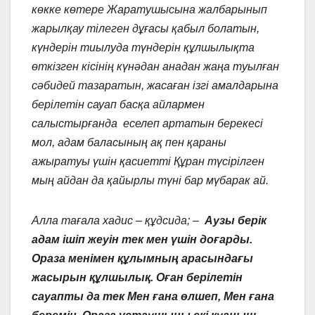
көкке көтере Жаратушысына жалбарынып
жарылқау тілеген дұғасы қабыл болатын,
күндерін тиылуда түндерін құлшылықта
өткізген кісінің күнәдан анадан жаңа туылған
сәбидей тазаратын, жасаған ізгі амалдарына
берілетін сауап басқа айлармен
салыстырғанда еселеп артатын
берекесі
мол
, адам баласының ақ пен қараны
ажыратуы үшін қасиетті Құран түсірілген
мың айдан да қайырлы түні бар мүбарак ай.
Алла тағала хадис – құдсида; –
Аузы берік
адам ішіп жеуін тек мен үшін доғарды.
Ораза менімен құлымның арасындағы
жасырын құлшылық. Оған берілетін
сауапты да тек Мен ғана өлшеп, Мен ғана