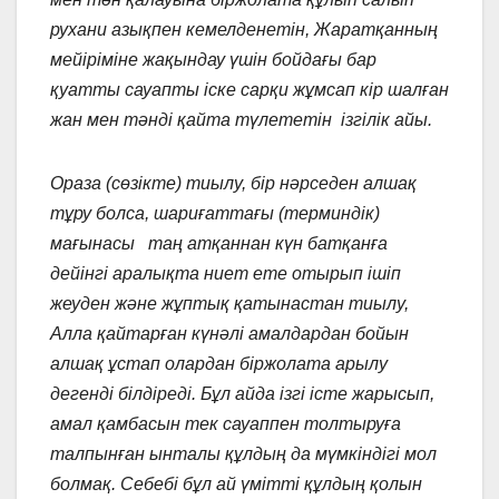
рухани азықпен кемелденетін, Жаратқанның
мейіріміне жақындау үшін бойдағы бар
қуатты сауапты іске сарқи жұмсап кір шалған
жан мен тәнді қайта түлететін ізгілік айы.
Ораза (сөзікте) тиылу, бір нәрседен алшақ
тұру болса, шариғаттағы (терминдік)
мағынасы таң атқаннан күн батқанға
дейінгі аралықта ниет ете отырып ішіп
жеуден және жұптық қатынастан тиылу,
Алла қайтарған күнәлі амалдардан бойын
алшақ ұстап олардан біржолата арылу
дегенді білдіреді. Бұл айда ізгі істе жарысып,
амал қамбасын тек сауаппен толтыруға
талпынған ынталы құлдың да мүмкіндігі мол
болмақ. Себебі бұл ай үмітті құлдың қолын