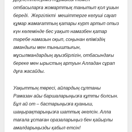
отбасыларға жомарттық танытып қол ұшын
береді. Жергілікті мешіттерге келуші сауап
құмар жамағаттың қатары күрт артып отыз
күн көлемінде бес уақыт намазбен қатар
тәребе намазын оқып, соңынан еліміздің
амандығы мен тыныштығын,
мұсылмандардың ауызбірлігін, отбасындағы
береке мен ырыстың артуын Алладан сұрап
дұға жасайды.
Уақыттың төресі, айлардың сұлтаны
Рамазан айы баршаларыңызға құтты болсын.
Бұл ай от – бастарыңызға қуаныш,
шаңырақтарыңызға шаттық әкелсін. Алла
тағала ұстаған оразаларыңыз бен қайырлы
амалдарыңызды қабыл етсін!