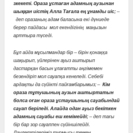
зкекеті. Ораза ұстаған адамның аузынан
шыққан иістің Алла Тағала ең ұнамды иіс;
–
деп оразаның адам баласына екі дүниеде
берер пайдасы мол екендігінің маңызын
арттыра түседі.
Бұл айда мұсылмандар бір – бірін қонаққа
шақырып, үйлерінен ауыз аштырып
дастарқан басын ұлағатты әңгімемен
безендіріп мол сауапқа кенеледі. Себебі
ардақты да сүйікті пайғамбарымыз; –
Кім
ораза тұтушының аузын аштыртатын
болса оған ораза ұстаушының сауабындай
сауап беріледі. Алайда одан ауыз бекіткен
адамның сауабы еш кемімейді;
– деп тағы
бір бар зор сауаппен сүйіншілейді.
Дәулеттілеріміз тұрмысы төмен