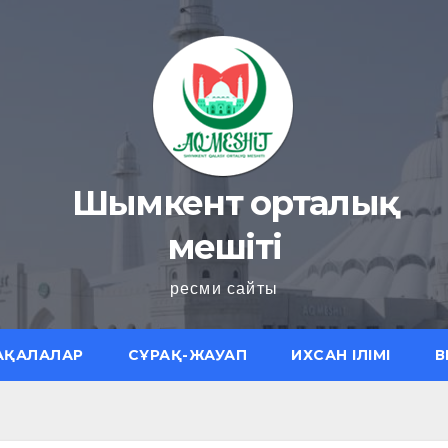
Шымкент орталық
мешіті
ресми сайты
АҚАЛАЛАР
СҰРАҚ-ЖАУАП
ИХСАН ІЛІМІ
В