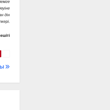
лемге
еуіне
н дін
кері.
ешіті
ҒЫ