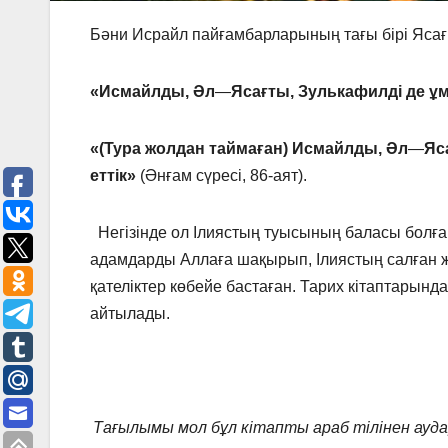
Бәни Исрайл пайғамбарларының тағы бірі Ясағ
«Исмайлды, Әл
—
Ясағты, Зулькафилді де ұм
«(Тура жолдан таймаған) Исмайлды, Әл
—
Яс
еттік»
(Әнғам сүресі, 86-аят).
Негізінде ол Ілиястың туысының баласы болған д
адамдарды Аллаға шақырып, Ілиястың салған ж
қателіктер көбейе бастаған. Тарих кітаптарын
айтылады.
Тағылымы мол бұл кітапты араб тілінен ауд