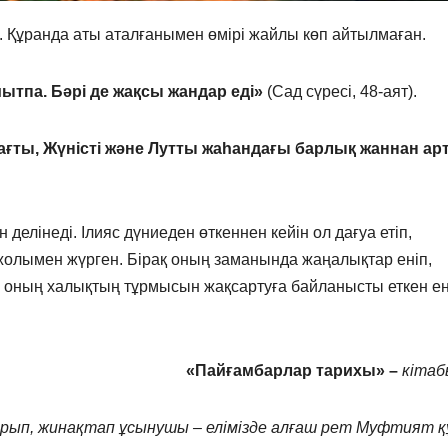
. Құранда аты аталғанымен өмірі жайлы көп айтылмаған.
ытпа. Бәрі де жақсы жандар еді»
(Сад сүресі, 48-аят).
ағты, Жүністі және Лутты жаһандағы барлық жаннан ар
елінеді. Ілияс дүниеден өткеннен кейін ол дағуа етіп,
олымен жүрген. Бірақ оның заманында жаңалықтар еніп,
да оның халықтың тұрмысын жақсартуға байланысты еткен ең
«Пайғамбарлар тарихы» –
кітаб
арып, жинақтап ұсынушы – елімізде алғаш рет Муфтият қ