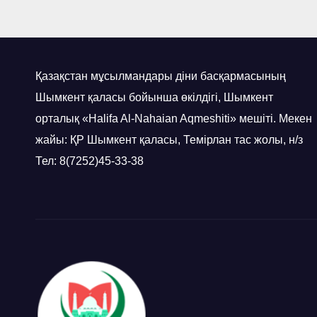
Қазақстан мұсылмандары діни басқармасының
Шымкент қаласы бойынша өкілдігі, Шымкент
орталық «Halifa Al-Nahaian Aqmeshiti» мешіті. Мекен
жайы: ҚР Шымкент қаласы, Темірлан тас жолы, н/з
Тел: 8(7252)45-33-38