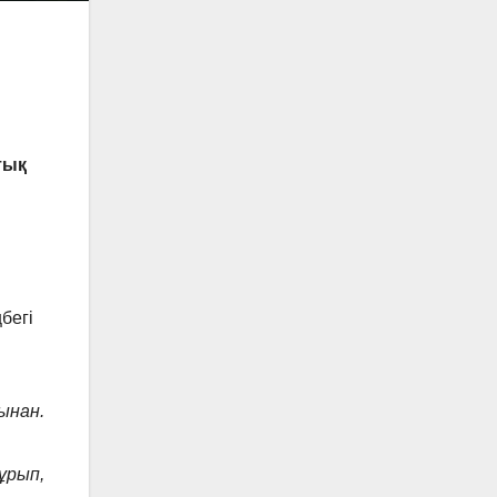
тық
бегі
ынан.
ұрып,