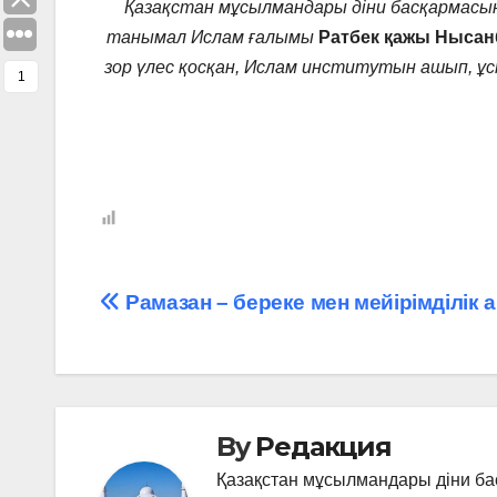
Қазақстан мұсылмандары діни басқармасын
танымал Ислам ғалымы
Ратбек қажы Ныса
зор үлес қосқан, Ислам институтын ашып, ұс
1
Навигация
Рамазан – береке мен мейірімділік 
по
записям
By
Редакция
Қазақстан мұсылмандары діни б