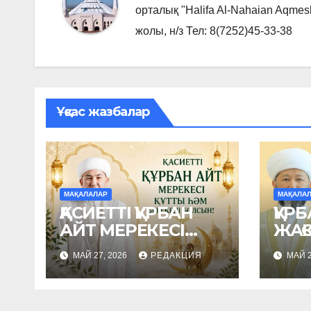
орталық "Halifa Al-Nahaian Aqmes
жолы, н/з Тел: 8(7252)45-33-38
Ұқсас жазбалар
МАҚАЛАЛАР
МАҚАЛА
ҚАСИЕТТІ ҚҰРБАН
ҚҰРБ
АЙТ МЕРЕКЕСІ
ЖАҚ
ҚҰТТЫ ҺӘМ
ЖА
МАЙ 27, 2026
РЕДАКЦИЯ
МАЙ 2
БЕРЕКЕЛІ
МЕР
БОЛСЫН!