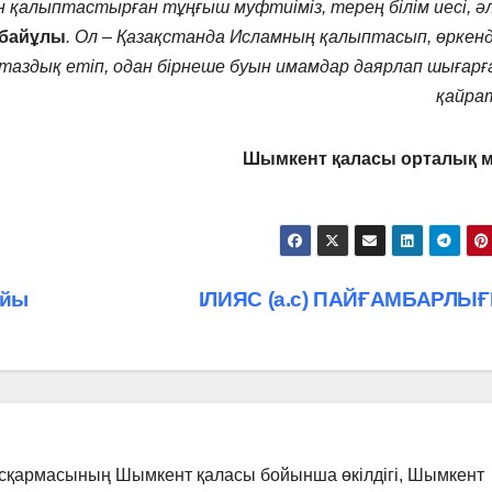
 қалыптастырған тұңғыш муфтиіміз, терең білім иесі, ә
нбайұлы
. Ол – Қазақстанда Исламның қалыптасып, өркенд
таздық етіп, одан бірнеше буын имамдар даярлап шығарға
қайрат
Шымкент қаласы орталық м
айы
ІЛИЯС (а.с) ПАЙҒАМБАРЛЫ
асқармасының Шымкент қаласы бойынша өкілдігі, Шымкент