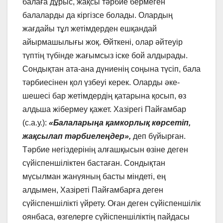
балаға дұрыс, жақсы тәрбие бермеген
балаларды да кіргізсе болады. Олардың
жағдайы тұл жетімдерден ешқандай
айырмашылығы жоқ. Өйткені, олар әйтеуір
түптің түбінде жағымсыз іске бой алдырады.
Сондықтан ата-ана дүниенің соңына түсіп, бала
тәрбиесінен қол үзбеуі керек. Оларды әке-
шешесі бар жетімдердің қатарына қосып, өз
алдьша жібермеу қажет. Хазірегі Пайғамбар
(с.а.у.):
«Балаларыңа қамкорлық көрсетіп,
жақсылап тәрбиелеңдер»,
деп бүйырған.
Тәрбие негіздерінің алғашқысын өзіне деген
сүйіспеншіліктен бастаған. Сондықтан
мүсылман жанүяның басты міндеті, ең
алдымен, Хазіреті Пайғамбарға деген
сүйіспеншілікті үйрету. Оған деген сүйіспеншілік
оянбаса, өзгелерге сүйіспеншіліктің пайдасы