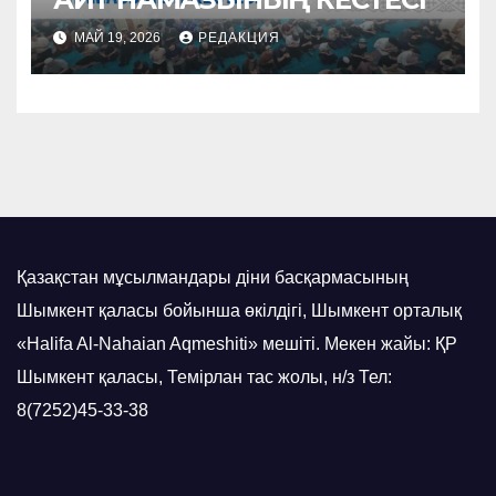
МАЙ 19, 2026
РЕДАКЦИЯ
Қазақстан мұсылмандары діни басқармасының
Шымкент қаласы бойынша өкілдігі, Шымкент орталық
«Halifa Al-Nahaian Aqmeshiti» мешіті. Мекен жайы: ҚР
Шымкент қаласы, Темірлан тас жолы, н/з Тел:
8(7252)45-33-38