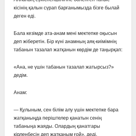
кісінің қалын сүрап барғанымызда бізге былай
деген еді.
Бала кезімде ата-анам мені мектепке оқысын
деп жіберетін. Бір күні анамның аяқ-киімімнің
табанын тазалап жатқанын көрдім де таңырқап:
«Ана, не үшін табанын тазалап жатырсыз?»
дедім.
Анам:
— Қүлыным, сен білім алу үшін мектепке бара
жатқаныңда періштелер қанатын сенің
табаныңа жаяды. Олардың қанатгары
кірленбесін деп жатқаным ғой», деді.