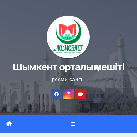
Skip
to
content
Шымкент орталық мешіті
ресми сайты