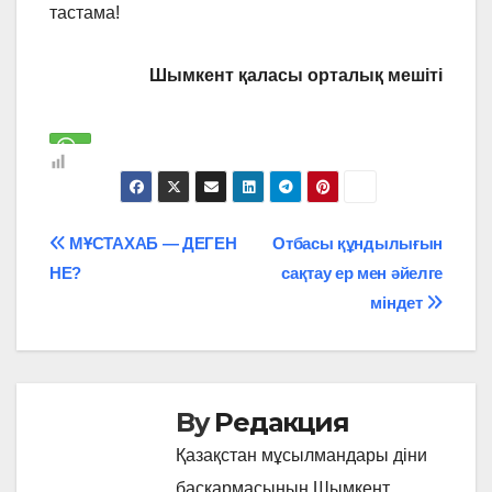
тастама!
Шымкент қаласы орталық мешіті
Навигация
МҰСТАХАБ — ДЕГЕН
Отбасы құндылығын
НЕ?
сақтау ер мен әйелге
по
міндет
записям
By
Редакция
Қазақстан мұсылмандары діни
басқармасының Шымкент