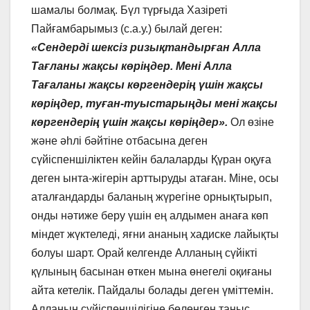
шамалы болмақ. Бүл түрғыда Хазіреті
Пайғамбарымыз (с.а.у.) былай деген:
«Сендерді
шексіз ризықтандырған Алла
Тағланы жақсы көріңдер. Мені Алла
Тағаланы жақсы көргендерің үшін жақсы
көріңдер, туған-туыстарыңды мені жақсы
көргендерің үшін жақсы көріңдер».
Ол өзіне
және әһлі бәйтіне отбасына деген
сүйіспеншіліктен кейін балаларды Қүран оқуға
деген ынта-жігерін арттыруды атаған. Міне, осы
аталғандарды баланың жүрегіне орнықтырып,
онды нәтиже беру үшін ең алдымен анаға көп
міндет жүктеледі, яғни ананың хадиске лайықты
болуы шарт. Орай келгенде Алланың сүйікті
қүлының басынан өткен мына өнегелі оқиғаны
айта кетелік. Пайдалы болады деген үміттемін.
Алланың сүйіспеншілігіне бөленген таныс