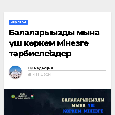
МАҚАЛАЛАР
Балаларыңызды мына
үш көркем мінезге
тәрбиелеңіздер
By
Редакция
ФЕВ 1, 2024