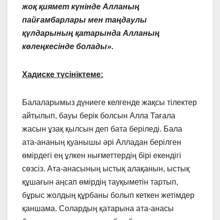
жоқ қиямет күнінде Алланың
пайғамбарлары мен таңдаулы
қүлдарының қатарында Алланың
көлеңкесінде болады».
Хадиске түсініктеме:
Балаларымыз дүниеге келгенде жақсы тілектер
айтылып, бауы берік болсын Алла Тағала
жасын ұзақ қылсын деп бата беріледі. Бала
ата-ананың қуанышы әрі Алладан берілген
өмірдегі ең ұлкен нығметтердің бірі екендігі
сөзсіз. Ата-анасының ыстық алақанын, ыстық
құшағын аңсап өмірдің тауқыметін тартып,
бұрыс жолдың құрбаны болып кеткен жетімдер
қаншама. Солардың қатарына ата-анасы