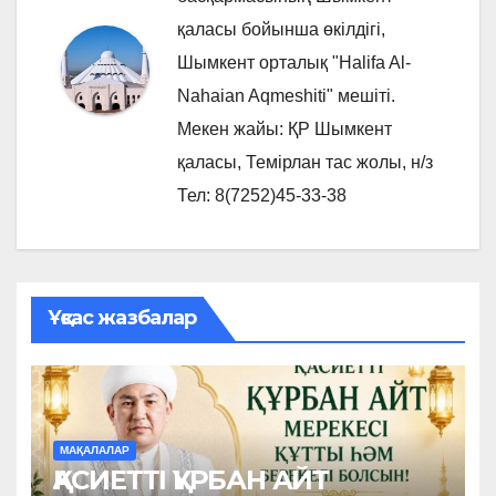
қаласы бойынша өкілдігі,
Шымкент орталық "Halifa Al-
Nahaian Aqmeshiti" мешіті.
Мекен жайы: ҚР Шымкент
қаласы, Темірлан тас жолы, н/з
Тел: 8(7252)45-33-38
Ұқсас жазбалар
МАҚАЛАЛАР
ҚАСИЕТТІ ҚҰРБАН АЙТ