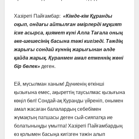
Хазіреті Пайғамбар:
«Кімде-кім Құранды
оқып, ондағы
а
йт
ыл
ға
н әмірлерді м
ұқи
ят
іске асырса,
қи
ямет күні
Алла Тағала
оның
әке-шешесінің басына тәжі кигізеді. Тәждің
жары
ғ
ы сондай
күннің жарығынан әлде
қа
йда жарық. Қүр
а
нмен амал е
т
кеннің
жөні
бір бөлек»
деген.
Ей, мүсылман ханым! Дүниенің өткінші
қызығына емес, ақыреттің таусылмас қызығына
көңіл бөл! Сондай-ақ Қүранды үйреніп, онымен
амал жасаған балалардың себебімен
жүмақтың патшасы деген сый-сияпатқа ие
болатыныңды үмытпа! Хазіреті Пайғамбардың
өз қолымен басыңа кигізген тәжін алып