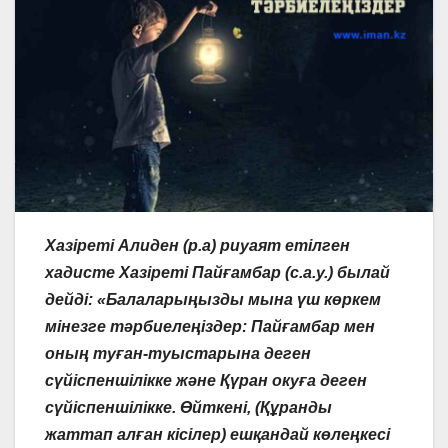
Хазіреті Алиден (р.а) риуаят етілген
хадисте Хазіреті Пайғамбар (с.а.у.) былай
дейді: «Балаларыңызды мына үш көркем
мінезге тәрбиелеңіздер: Пайғамбар мен
оның туған-туыстарына деген
сүйіспеншілікке және Қүран окуға деген
сүйіспеншілікке. Өйткені, (Құранды
жаттап алған кісілер) ешқандай көлеңкесі