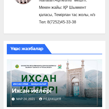
Nahaian Aqmeshiti" мешіті.
Мекен жайы: ҚР Шымкент
қаласы, Темірлан тас жолы, н/з
Тел: 8(7252)45-33-38
Ұқсас жазбалар
ИХСАН ІЛІМІ
МАҚАЛАЛАР
Ихсан иелері
МАР 24, 2021
РЕДАКЦИЯ