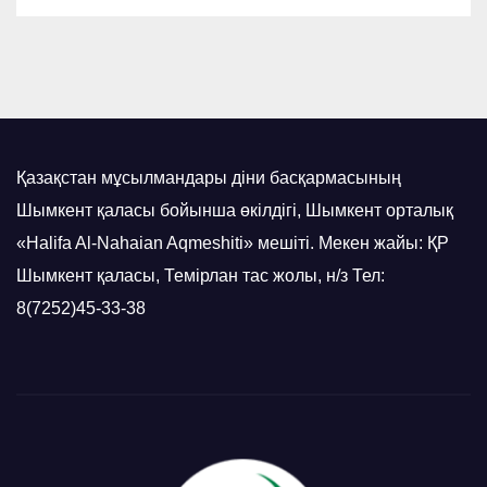
Қазақстан мұсылмандары діни басқармасының
Шымкент қаласы бойынша өкілдігі, Шымкент орталық
«Halifa Al-Nahaian Aqmeshiti» мешіті. Мекен жайы: ҚР
Шымкент қаласы, Темірлан тас жолы, н/з Тел:
8(7252)45-33-38