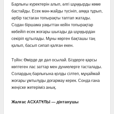
Барлығы күректерін алып, әлгі шұңқырды көме
бастайды. Есек мән-жайды түсініп, аяққа тұрып,
әрбір тастаған топырақты таптап жатады.
Содан біршама уақыттан кейін топырақтар
көбейіп есек жоғары шығады да шұңқырдан
секіріп құтылады. Мұны көрген бақташы таң
қалып, басып сипап қалған екен.
Түйін: Өмірде де дәл осылай. Біздерге қарсы
көптеген лас заттар мен дүниелерге тасталады.
Солардың барлығына қолды сілтеп, мұңаймай
жоғары ұмтылуды доғармау керек. Сонда ғана
жеңіске жетеріміз анық.
Жалғас АСХАТҰЛЫ — дінтанушы