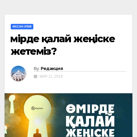
ИХСАН ІЛІМІ
Өмірде қалай жеңіске
жетеміз?
By
Редакция
МАР 11, 2019