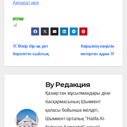
Ақпарат көзі
Навигация
Өмір бір-ақ рет
Көршінің көңілін
берілетін сыйлық
көтерген адам
по
записям
By
Редакция
Қазақстан мұсылмандары діни
басқармасының Шымкент
қаласы бойынша өкілдігі,
Шымкент орталық "Halifa Al-