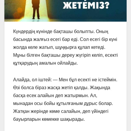
Күндердің күнінде бақташы болыпты. Оның
басында жалғыз есегі бар еді. Сол есегі бір күні
жолда келе жатып, шұңқырға құлап кетеді.
Мұны білген бақташы дереу жүгіріп келіп, есекті
құтқарудың амалын ойлайды.
Алайда, ол іштей: — Мен бұл есекті не істеймін.
Өзі болса біраз жасқа жетіп қалды. Жақында
басқа есек алайын деп жатырмын. Ал,
мынадан осы бойы құтылғаным дұрыс болар.
Жатқан жерінде көме салайын, деп үйіндегі
бауырларын көмекке шақырады.