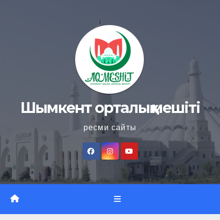
Skip
to
content
Шымкент орталық мешіті
ресми сайты