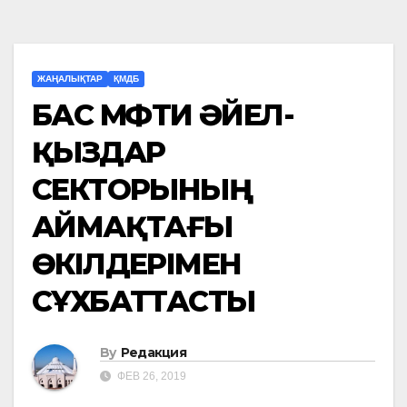
ЖАҢАЛЫҚТАР
ҚМДБ
БАС МҮФТИ ӘЙЕЛ-
ҚЫЗДАР
СЕКТОРЫНЫҢ
АЙМАҚТАҒЫ
ӨКІЛДЕРІМЕН
СҰХБАТТАСТЫ
By
Редакция
ФЕВ 26, 2019