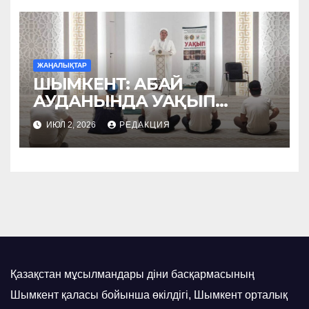
ЖАҢАЛЫҚТАР
ШЫМКЕНТ: АБАЙ
АУДАНЫНДА УАҚЫП
НАСИХАТТАЛДЫ
ИЮЛ 2, 2026
РЕДАКЦИЯ
Қазақстан мұсылмандары діни басқармасының
Шымкент қаласы бойынша өкілдігі, Шымкент орталық