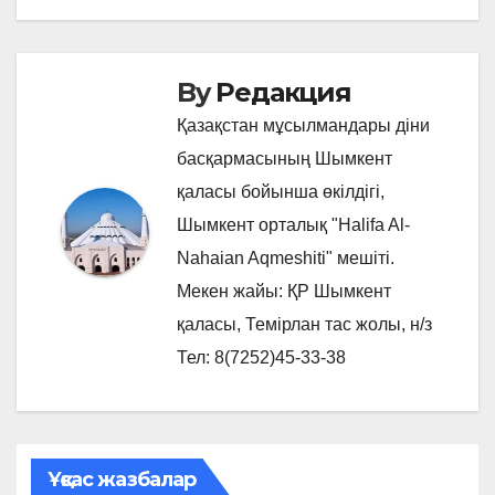
By
Редакция
Қазақстан мұсылмандары діни
басқармасының Шымкент
қаласы бойынша өкілдігі,
Шымкент орталық "Halifa Al-
Nahaian Aqmeshiti" мешіті.
Мекен жайы: ҚР Шымкент
қаласы, Темірлан тас жолы, н/з
Тел: 8(7252)45-33-38
Ұқсас жазбалар