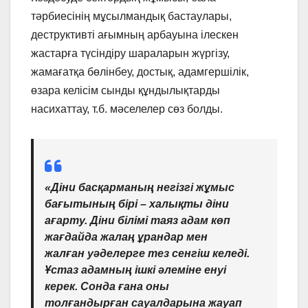
тәрбиесінің мұсылмандық бастаулары,
деструктивті ағымның арбауына ілескен
жастарға түсіндіру шараларын жүргізу,
жамағатқа бөлінбеу, достық, адамгершілік,
өзара келісім сынды құндылықтарды
насихаттау, т.б. мәселелер сөз болды.
«Діни басқарманың негізгі жұмыс
бағытының бірі – халықты діни
ағарту. Діни білімі таяз адам көп
жағдайда жалаң ұрандар мен
жалған уәделерге тез сенгіш келеді.
Ұстаз адамның ішкі әлеміне енуі
керек. Сонда ғана оны
толғандырған сауалдарына жауап