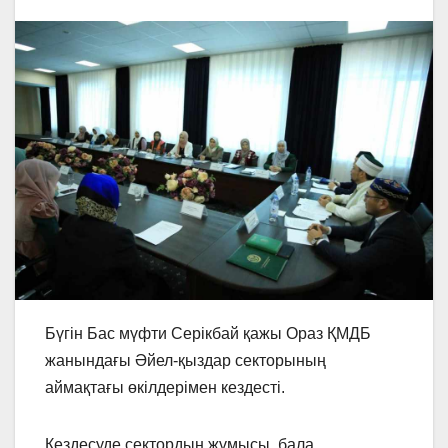
Бүгін Бас мүфти Серікбай қажы Ораз ҚМДБ
жанындағы Әйел-қыздар секторының
аймақтағы өкілдерімен кездесті.
Кездесуде сектордың жұмысы, бала