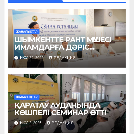
ЖАҢАЛЫҚТАР
ШЫМКЕНТТЕ РАНТ МҮШЕСІ
ИМАМДАРҒА ДӘРІС
ОҚЫДЫ
ИЮЛ 29, 2026
РЕДАКЦИЯ
ЖАҢАЛЫҚТАР
ҚАРАТАУ АУДАНЫНДА
КӨШПЕЛІ СЕМИНАР ӨТТІ
ИЮЛ 2, 2026
РЕДАКЦИЯ