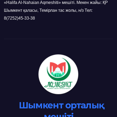
«Halifa Al-Nahaian Aqmeshiti» мешіті. Мекен жайы: ҚР
Шымкент қаласы, Темірлан тас жолы, н/з Тел:
8(7252)45-33-38
Шымкент орталық
мешіті