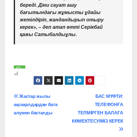
береді. Діни сауат ашу
бағытындағы жұмысты ұдайы
жетілдіріп, жандандырып отыру
керек»,
– деп атап өтті Серікбай
қажы Сатыбалдыұлы.
Навигация
Жастар жылы
БАС МҮФТИ:
ақсақалдардан бата
ТЕЛЕФОНҒА
по
алумен басталды
ТЕЛМІРГЕН БАЛАҒА
записям
КӨМЕКТЕСУІМІЗ КЕРЕК