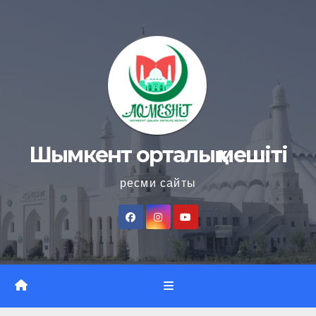
Skip
to
content
Шымкент орталық мешіті
ресми сайты