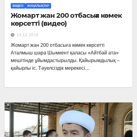
ВИДЕО
ЖАҢАЛЫҚТАР
Жомарт жан 200 отбасыға көмек
көрсетті (видео)
14.12.2018
Жомарт жан 200 отбасыға көмек көрсетті
Аталмыш шара Шымкент қаласы «Айтбай ата»
мешітінде ұйымдастырылды. Қайырымдылық –
қайырлы іс. Тәуелсіздік мерекесі…