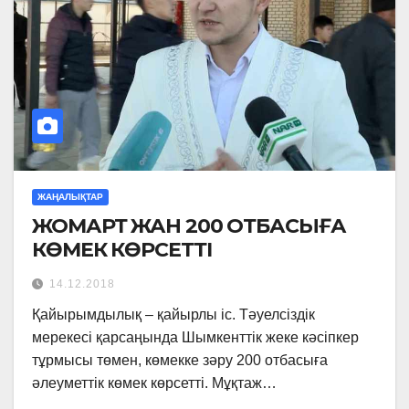
ЖАҢАЛЫҚТАР
ЖОМАРТ ЖАН 200 ОТБАСЫҒА
КӨМЕК КӨРСЕТТІ
14.12.2018
Қайырымдылық – қайырлы іс. Тәуелсіздік
мерекесі қарсаңында Шымкенттік жеке кәсіпкер
тұрмысы төмен, көмекке зәру 200 отбасыға
әлеуметтік көмек көрсетті. Мұқтаж…