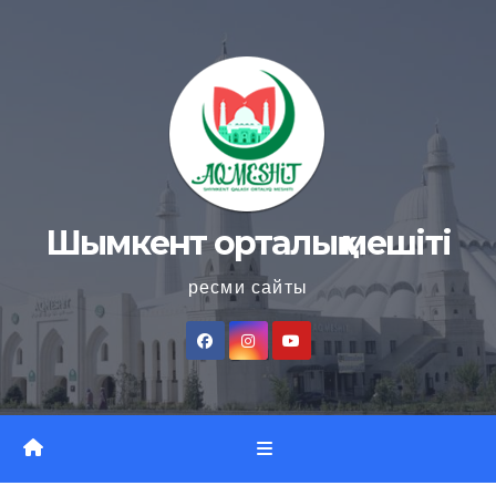
Skip
to
content
Шымкент орталық мешіті
ресми сайты