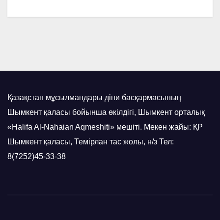
Қазақстан мұсылмандары діни басқармасының
Шымкент қаласы бойынша өкілдігі, Шымкент орталық
«Halifa Al-Nahaian Aqmeshiti» мешіті. Мекен жайы: ҚР
Шымкент қаласы, Темірлан тас жолы, н/з Тел:
8(7252)45-33-38