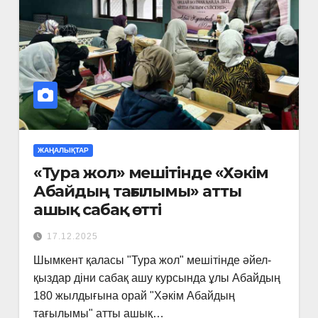
ЖАҢАЛЫҚТАР
«Тура жол» мешітінде «Хәкім
Абайдың тағылымы» атты
ашық сабақ өтті
17.12.2025
Шымкент қаласы "Тура жол" мешітінде әйел-
қыздар діни сабақ ашу курсында ұлы Абайдың
180 жылдығына орай "Хәкім Абайдың
тағылымы" атты ашық…