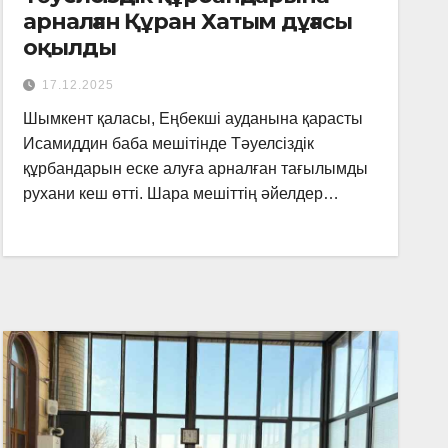
арналған Құран Хатым дұғасы
оқылды
17.12.2025
Шымкент қаласы, Еңбекші ауданына қарасты
Исамиддин баба мешітінде Тәуелсіздік
құрбандарын еске алуға арналған тағылымды
рухани кеш өтті. Шара мешіттің әйелдер…