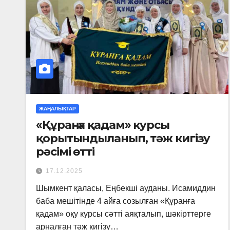
ЖАҢАЛЫҚТАР
«Құранға қадам» курсы
қорытындыланып, тәж кигізу
рәсімі өтті
17.12.2025
Шымкент қаласы, Еңбекші ауданы. Исамиддин
баба мешітінде 4 айға созылған «Құранға
қадам» оқу курсы сәтті аяқталып, шәкірттерге
арналған тәж кигізу…