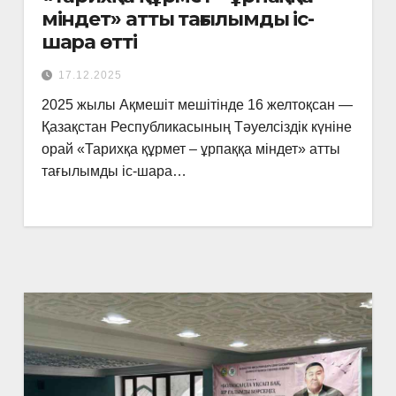
міндет» атты тағылымды іс-
шара өтті
17.12.2025
2025 жылы Ақмешіт мешітінде 16 желтоқсан —
Қазақстан Республикасының Тәуелсіздік күніне
орай «Тарихқа құрмет – ұрпаққа міндет» атты
тағылымды іс-шара…