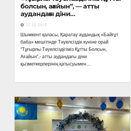
болсын, ағайын”, — атты
аудандағы діни
қызметкерлерінің
17.12.2025
қатысуымен көшпелі семинар
Шымкент қаласы, Қаратау аудандық «Байғұт
болып өтті
баба» мешітінде Тәуелсіздік күніне орай
“Тұғырлы Тәуелсіздігіміз Құтты Болсын,
Ағайын”,- атты аудандағы діни
қызметкерлерінің қатысуымен…