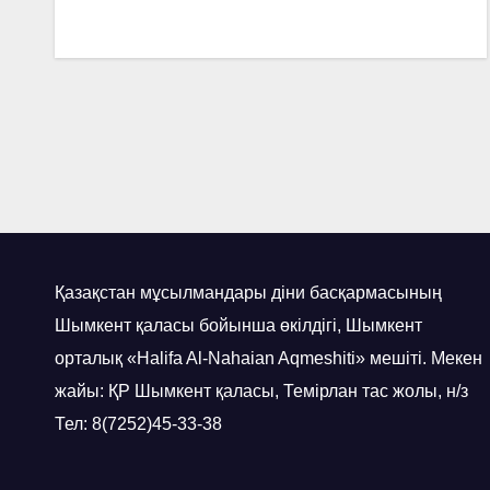
Қазақстан мұсылмандары діни басқармасының
Шымкент қаласы бойынша өкілдігі, Шымкент
орталық «Halifa Al-Nahaian Aqmeshiti» мешіті. Мекен
жайы: ҚР Шымкент қаласы, Темірлан тас жолы, н/з
Тел: 8(7252)45-33-38