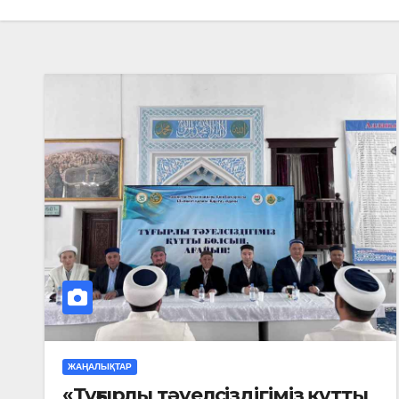
ЖАҢАЛЫҚТАР
«Тұғырлы тәуелсіздігіміз құтты