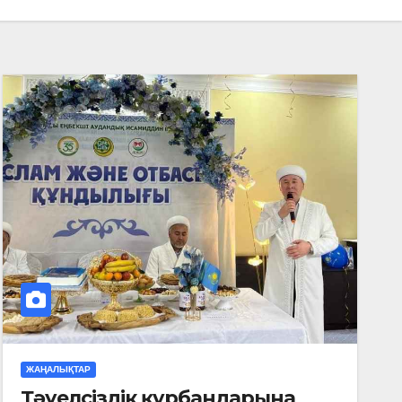
ЖАҢАЛЫҚТАР
Тәуелсіздік құрбандарына