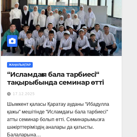
ЖАҢАЛЫҚТАР
“Исламдағы бала тарбиесі“
тақырыбында семинар өтті
17.12.2025
Шымкент қаласы Қаратау ауданы “Ибадулла
қажы“ мешітінде “Исламдағы бала тарбиесі“
атты семинар болып өтті. Семинарымызға
шәкірттеріміздің аналары да қатысты.
Балаларына…