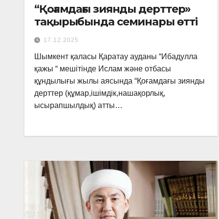
“Қоғамдағы зиянды дерттер»
тақырыбында семинары өтті
17.12.2025
Шымкент қаласы Қаратау ауданы “Ибадулла
қажы “ мешітінде Ислам және отбасы
құндылығы жылы аясында “Қоғамдағы зиянды
дерттер (құмар,ішімдік,нашақорлық,
ысырапшылдық) атты…