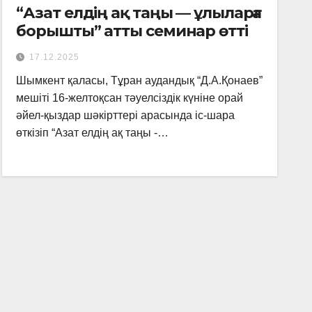
“Азат елдің ақ таңы — ұлыларға
борышты” атты семинар өтті
17.12.2025
Шымкент қаласы, Тұран аудандық “Д.А.Қонаев”
мешіті 16-желтоқсан тәуелсіздік күніне орай
әйел-қыздар шәкірттері арасында іс-шара
өткізіп “Азат елдің ақ таңы -…