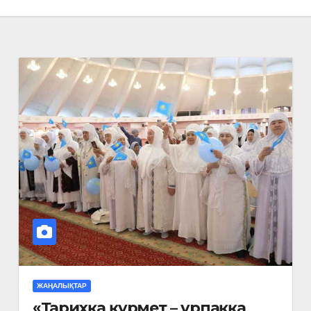
ЖАҢАЛЫҚТАР
«Тарихқа құрмет – ұрпаққа