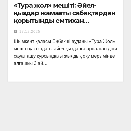
«Тура жол» мешіті: Әйел-
қыздар жамағаты сабақтардан
қорытынды емтихан
тапсырды
17.12.2025
Шымкент қаласы Еңбекші ауданы «Тура Жол»
мешіті қасындағы әйел-қыздарға арналған діни
сауат ашу курсындағы жылдық оқу мерзімінде
алғашқы 3 ай…