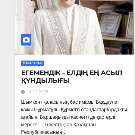
МАҚАЛАЛАР
ЕГЕМЕНДІК – ЕЛДІҢ ЕҢ АСЫЛ
ҚҰНДЫЛЫҒЫ
16.12.2025
Шымкент қаласының бас имамы Бақдәулет
қажы Нұрматұлы Құрметті отандастар!Ардақты
ағайын! Баршаңызды қасиетті де қастерлі
мереке – 16 желтоқсан Қазақстан
Республикасының…