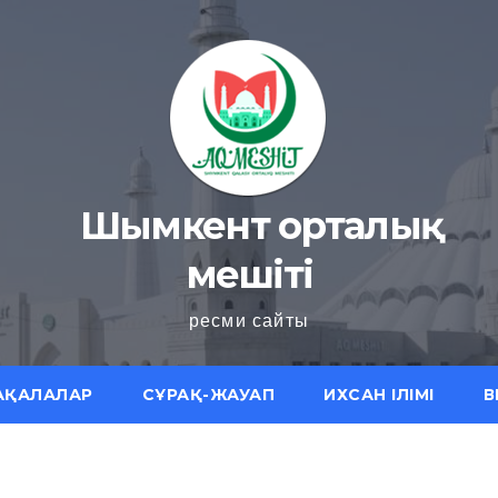
Шымкент орталық
мешіті
ресми сайты
АҚАЛАЛАР
СҰРАҚ-ЖАУАП
ИХСАН ІЛІМІ
В