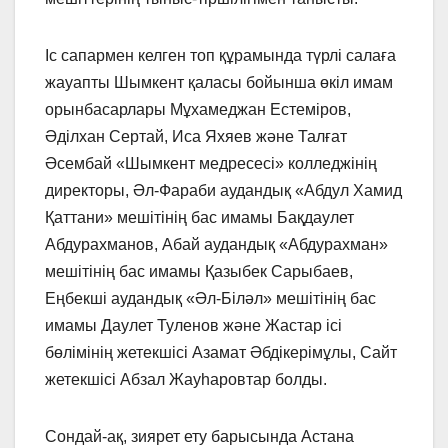
Іс сапармен келген топ құрамында түрлі салаға
жауапты Шымкент қаласы бойынша өкіл имам
орынбасарлары Мұхамеджан Естеміров,
Әділхан Сертай, Иса Яхяев және Талғат
Әсембай «Шымкент медресесі» колледжінің
директоры, Әл-Фараби аудандық «Абдул Хамид
Қаттани» мешітінің бас имамы Бақдаулет
Абдурахманов, Абай аудандық «Абдурахман»
мешітінің бас имамы Қазыбек Сарыбаев,
Еңбекші аудандық «Әл-Біләл» мешітінің бас
имамы Даулет Туленов және Жастар ісі
бөлімінің жетекшісі Азамат Әбдікерімұлы, Сайт
жетекшісі Абзал Жауһаровтар болды.
Сондай-ақ, зиярет ету барысында Астана