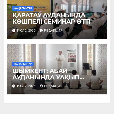
ЖАҢАЛЫҚТАР
ҚАРАТАУ АУДАНЫНДА
КӨШПЕЛІ СЕМИНАР ӨТТІ
ИЮЛ 2, 2026
РЕДАКЦИЯ
ЖАҢАЛЫҚТАР
ШЫМКЕНТ: АБАЙ
АУДАНЫНДА УАҚЫП
НАСИХАТТАЛДЫ
ИЮЛ 2, 2026
РЕДАКЦИЯ