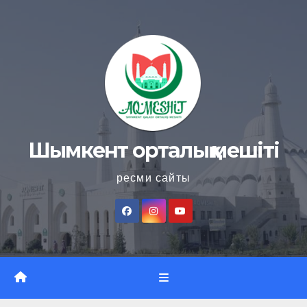
Skip
to
content
Шымкент орталық мешіті
ресми сайты