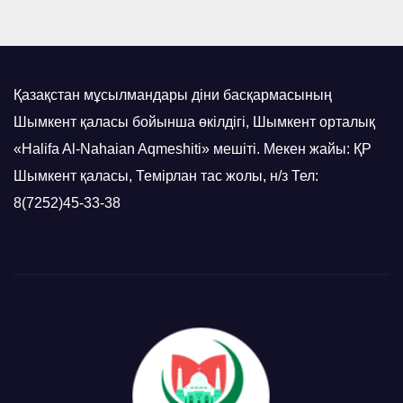
Қазақстан мұсылмандары діни басқармасының
Шымкент қаласы бойынша өкілдігі, Шымкент орталық
«Halifa Al-Nahaian Aqmeshiti» мешіті. Мекен жайы: ҚР
Шымкент қаласы, Темірлан тас жолы, н/з Тел:
8(7252)45-33-38