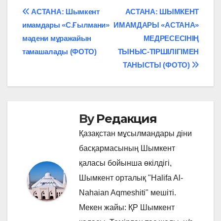
Навигация
АСТАНА: Шымкент
АСТАНА: ШЫМКЕНТ
имамдары «С.Ғылмани»
ИМАМДАРЫ «АСТАНА»
по
мәдени мұражайын
МЕДРЕСЕСІНІҢ
записям
тамашалады (ФОТО)
ТЫНЫС-ТІРШІЛІГІМЕН
ТАНЫСТЫ (ФОТО)
By
Редакция
Қазақстан мұсылмандары діни
басқармасының Шымкент
қаласы бойынша өкілдігі,
Шымкент орталық "Halifa Al-
Nahaian Aqmeshiti" мешіті.
Мекен жайы: ҚР Шымкент