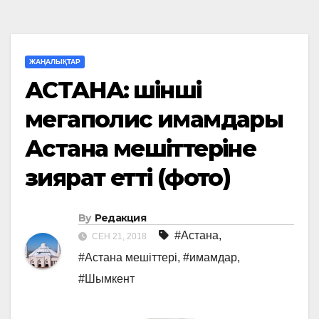
ЖАҢАЛЫҚТАР
АСТАНА: Үшінші
мегаполис имамдары
Астана мешіттеріне
зиярат етті (фото)
By
Редакция
#Астана
,
СЕН 21, 2018
#Астана мешіттері
,
#имамдар
,
#Шымкент