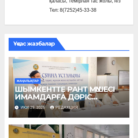
қаласы, Темірлан тас жолы, н/з
Тел: 8(7252)45-33-38
Ұқсас жазбалар
ЖАҢАЛЫҚТАР
ШЫМКЕНТТЕ РАНТ МҮШЕСІ
ИМАМДАРҒА ДӘРІС
ОҚЫДЫ
ИЮЛ 29, 2026
РЕДАКЦИЯ