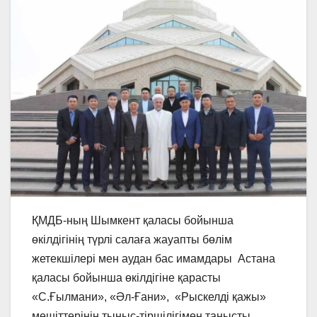
ҚМДБ-ның Шымкент қаласы бойынша
өкілдігінің түрлі салаға жауапты бөлім
жетекшілері мен аудан бас имамдары Астана
қаласы бойынша өкілдігіне қарасты
«С.Ғылмани», «Әл-Ғани», «Рыскелді қажы»
мешіттерінің тыныс-тіршілігімен танысты.