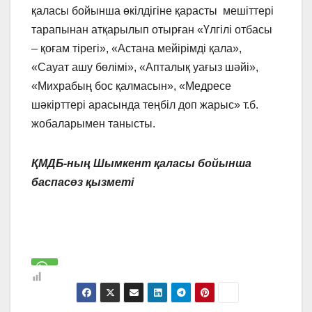
қаласы бойынша өкілдігіне қарасты мешіттері
тарапынан атқарылып отырған «Үлгілі отбасы
– қоғам тірегі», «Астана мейірімді қала»,
«Сауат ашу бөлімі», «Апталық уағыз шәйі»,
«Михрабың бос қалмасын», «Медресе
шәкірттері арасында теңбіл доп жарыс» т.б.
жобаларымен танысты.
ҚМДБ-ның Шымкент қаласы бойынша
баспасөз қызметі