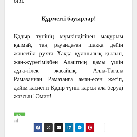
бірі.
Құрметті бауырлар!
Қадыр түнінің мүмкіндігінен мақұрым
қалмай, таң рауандаған шаққа дейін
жансебіл рухта Хаққа құлшылық қылып,
жан-жүрегімізбен Алаштың қамы үшін
дұға-тілек жасайық. Алла-Тағала
Рамазаннан Рамазанға аман-есен жетіп,
дәйім қасиетті Қадір түнін қарсы ала беруді
жазсын! Әмин!