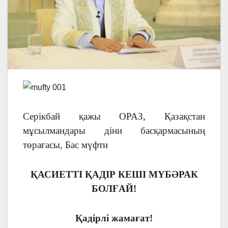
Серікбай қажы ОРАЗ, Қазақстан
мұсылмандары діни басқармасының
төрағасы, Бас мүфти
ҚАСИЕТТІ ҚАДІР КЕШІ МҮБӘРАК
БОЛҒАЙ!
Қадірлі жамағат!