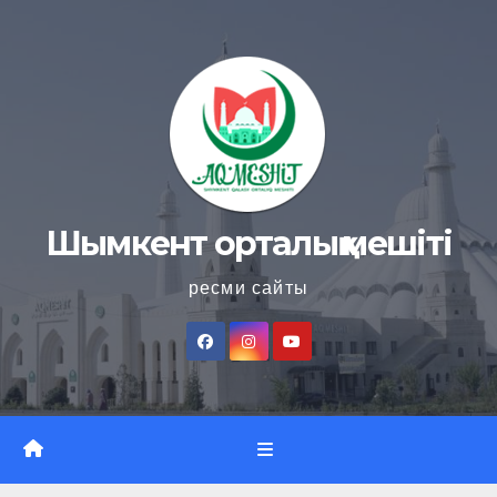
Skip
to
content
Шымкент орталық мешіті
ресми сайты