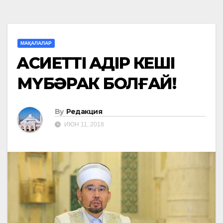
МАҚАЛАЛАР
ҚАСИЕТТІ ҚАДІР КЕШІ
МҮБӘРАК БОЛҒАЙ!
By
Редакция
ИЮН 11, 2018