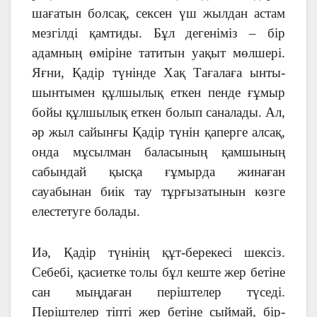
шағатын болсақ, сексен үш жылдан астам
мезгілді қамтиды. Бұл дегеніміз – бір
адамның өміріне татитын уақыт мөлшері.
Яғни, Қадір түнінде Хақ Тағалаға ынты-
шынтымен құлшылық еткен пенде ғұмыр
бойы құлшылық еткен болып саналады. Ал,
әр жыл сайынғы Қадір түнін қаперге алсақ,
онда мұсылман баласының қамшының
сабындай қысқа ғұмырда жинаған
сауабынан биік тау тұрғызатынын көзге
елестетуге болады.
Иә, Қадір түнінің құт-берекесі шексіз.
Себебі, қасиетке толы бұл кеште жер бетіне
сан мыңдаған періштелер түседі.
Періштелер тіпті жер бетіне сыймай, бір-