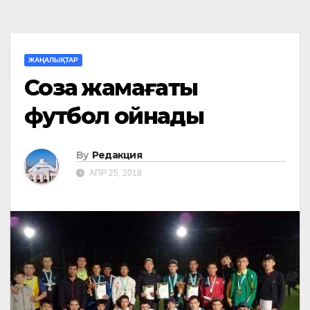
ЖАҢАЛЫҚТАР
Созақ жамағаты
футбол ойнады
By
Редакция
АПР 25, 2018