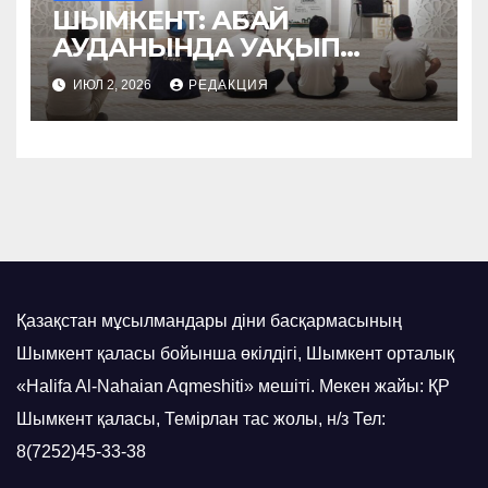
ШЫМКЕНТ: АБАЙ
АУДАНЫНДА УАҚЫП
НАСИХАТТАЛДЫ
ИЮЛ 2, 2026
РЕДАКЦИЯ
Қазақстан мұсылмандары діни басқармасының
Шымкент қаласы бойынша өкілдігі, Шымкент орталық
«Halifa Al-Nahaian Aqmeshiti» мешіті. Мекен жайы: ҚР
Шымкент қаласы, Темірлан тас жолы, н/з Тел:
8(7252)45-33-38