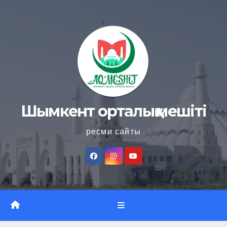
Skip
to
content
Шымкент орталық мешіті
ресми сайты