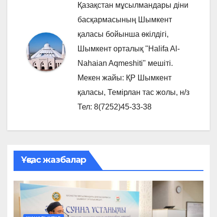
Қазақстан мұсылмандары діни
басқармасының Шымкент
қаласы бойынша өкілдігі,
Шымкент орталық "Halifa Al-
Nahaian Aqmeshiti" мешіті.
Мекен жайы: ҚР Шымкент
қаласы, Темірлан тас жолы, н/з
Тел: 8(7252)45-33-38
Ұқсас жазбалар