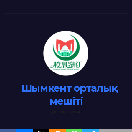
Шымкент орталық
мешіті
ресми сайты