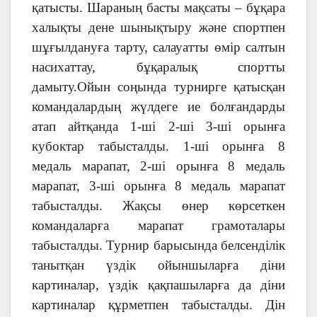
қатысты. Шараның басты мақсаты – бұқара
халықты дене шынықтыру және спортпен
шұғылдануға тарту, салауатты өмір салтын
насихаттау, бұқаралық спортты
дамыту.Ойын соңында турнирге қатысқан
командалардың жүлдеге ие болғандарды
атап айтқанда 1-ші 2-ші 3-ші орынға
кубоктар табысталды. 1-ші орынға 8
медаль марапат, 2-ші орынға 8 медаль
марапат, 3-ші орынға 8 медаль марапат
табысталды. Жақсы өнер көрсеткен
командаларға марапат грамоталары
табысталды. Турнир барысында белсенділік
танытқан үздік ойыншыларға діни
картиналар, үздік қақпашыларға да діни
картиналар құрметпен табысталды. Дін