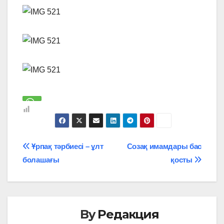
Навигация
Ұрпақ тәрбиесі – ұлт
Созақ имамдары бас
болашағы
қосты
по
записям
By
Редакция