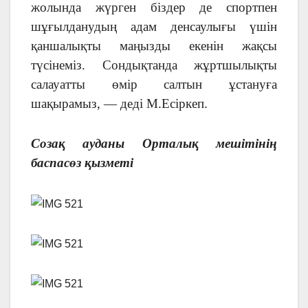
жолында жүрген біздер де спортпен
шұғылданудың адам денсаулығы үшін
қаншалықты маңызды екенін жақсы
түсінеміз. Сондықтанда жұртшылықты
салауатты өмір салтын ұстануға
шақырамыз, — деді М.Есіркеп.
Созақ ауданы Орталық мешітінің
баспасөз қызметі