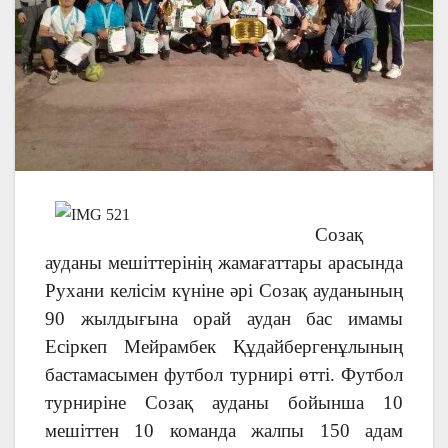
Созақ
ауданы мешіттерінің жамағаттары арасында
Рухани келісім күніне әрі Созақ ауданының
90 жылдығына орай аудан бас имамы
Есіркеп Мейрамбек Құдайбергенұлының
бастамасымен футбол турнирі өтті. Футбол
турниріне Созақ ауданы бойынша 10
мешіттен 10 команда жалпы 150 адам