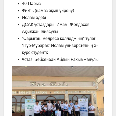
⁠40-Парыз
⁠Фиқһь (намаз оқып үйрену)
⁠Ислам әдебі
⁠ДСАК ұстаздары! ⁠Имам; Жолдасов
Ақылжан Ілиясұлы
⁠”Сарығаш медресе колледжінің” түлегі,
“Нұр-Мүбарак” Ислам универстетінің 3-
курс студенті;
⁠Ұстаз; Бейсенбай Айдын Рахымжанұлы