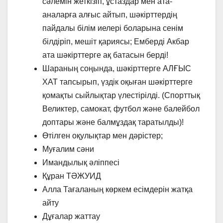
сәлемін жеткізіп, ұстаздар мен ата-
аналарға алғыс айтып, шәкірттердің
пайдалы білім иелері боларына сенім
білдіріп, мешіт қариясы; Емберді Акбар
ата шәкірттерге ақ батасын берді!
Шараның соңында, шәкірттерге АЛҒЫС
ХАТ тапсырып, үздік оқыған шәкірттерге
қомақты сыйлықтар үлестірілді. (Спорттық
Великтер, самокат, футбол және балейбол
доптары және балмұздақ таратылды)!
⁠Өтілген оқулықтар мен дәрістер;
⁠Муғалим сәни
⁠Имандылық әліппесі
⁠Құран ТӘЖУИД
⁠Алла Тағаланың көркем есімдерін жатқа
айту
⁠Дұғалар жаттау