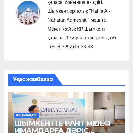
қаласы бойынша өкілдігі,
Шымкент орталық "Halifa Al-
Nahaian Aqmeshiti" мешіті.
Мекен жайы: ҚР Шымкент
қаласы, Темірлан тас жолы, н/з
Тел: 8(7252)45-33-38
Ұқсас жазбалар
ЖАҢАЛЫҚТАР
ШЫМКЕНТТЕ РАНТ МҮШЕСІ
ИМАМДАРҒА ДӘРІС