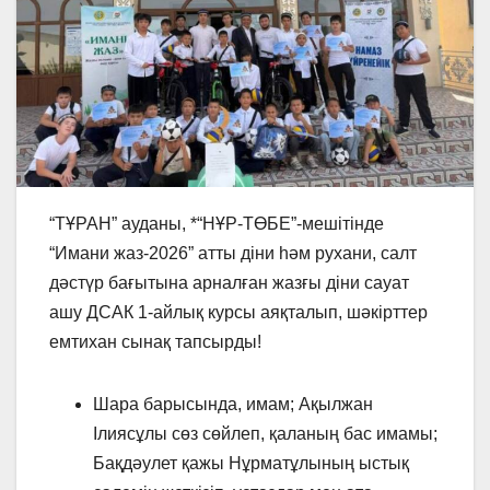
“ТҰРАН” ауданы, *“НҰР-ТӨБЕ”-мешітінде
“Имани жаз-2026” атты діни һәм рухани, салт
дәстүр бағытына арналған жазғы діни сауат
ашу ДСАК 1-айлық курсы аяқталып, шәкірттер
емтихан сынақ тапсырды!
Шара барысында, имам; Ақылжан
Ілиясұлы сөз сөйлеп, қаланың бас имамы;
Бақдәулет қажы Нұрматұлының ыстық