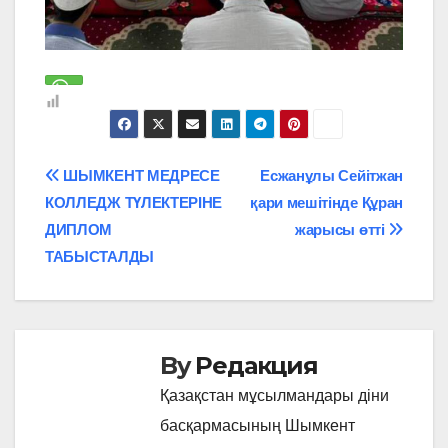
Навигация
ШЫМКЕНТ МЕДРЕСЕ
Есжанұлы Сейітжан
КОЛЛЕДЖ ТҮЛЕКТЕРІНЕ
қари мешітінде Құран
по
ДИПЛОМ
жарысы өтті
записям
ТАБЫСТАЛДЫ
By
Редакция
Қазақстан мұсылмандары діни
басқармасының Шымкент