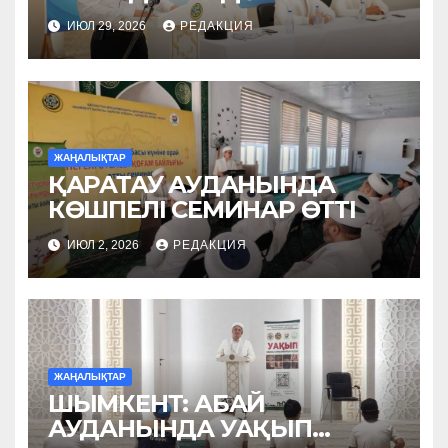
ОҚЫДЫ
ИЮЛ 29, 2026
РЕДАКЦИЯ
ЖАҢАЛЫҚТАР
ҚАРАТАУ АУДАНЫНДА
КӨШПЕЛІ СЕМИНАР ӨТТІ
ИЮЛ 2, 2026
РЕДАКЦИЯ
ЖАҢАЛЫҚТАР
ШЫМКЕНТ: АБАЙ
АУДАНЫНДА УАҚЫП