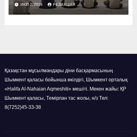
НАСИХАТТАЛДЫ
ИЮЛ 2, 2026
РЕДАКЦИЯ
Қазақстан мұсылмандары діни басқармасының
Шымкент қаласы бойынша өкілдігі, Шымкент орталық
«Halifa Al-Nahaian Aqmeshiti» мешіті. Мекен жайы: ҚР
Шымкент қаласы, Темірлан тас жолы, н/з Тел:
8(7252)45-33-38