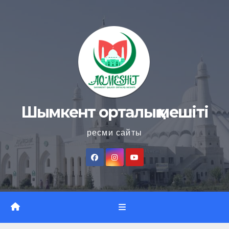
Skip
to
content
Шымкент орталық мешіті
ресми сайты