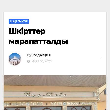
ЖАҢАЛЫҚТАР
Шәкірттер
марапатталды
By
Редакция
ИЮН 30, 2026