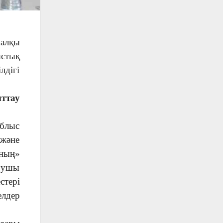
халқы
стық
лдігі
ыттау
облыс
 және
ының»
азушы
стері
елдер