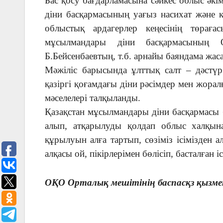
Бас қосу бағдарламасына сәйкес облыс әкі
діни басқармасының уағыз насихат және 
облыстық ардагерлер кеңесінің төрағ
мұсылмандары діни басқармасының 
Б.Бейсенбаевтың, т.б. арнайы баяндама жаса
Мәжіліс барысында ұлттық салт – дәстүр
қазіргі қоғамдағы діни рәсімдер мен жо
мәселелері талқыланды.
Қазақстан мұсылмандары діни басқармасы 
алып, атқарылуды қолдап облыс халқы
құрылуын алға тартып, сөзіміз ісімізден
алқасы ой, пікірлерімен бөлісіп, басталған 
ОҚО Орталық мешітінің баспасқз қызме