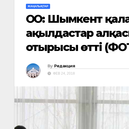
ЖАҢАЛЫҚТАР
ОҚО: Шымкент қа
ақылдастар алқа
отырысы өтті (ФО
By
Редакция
ФЕВ 24, 2018