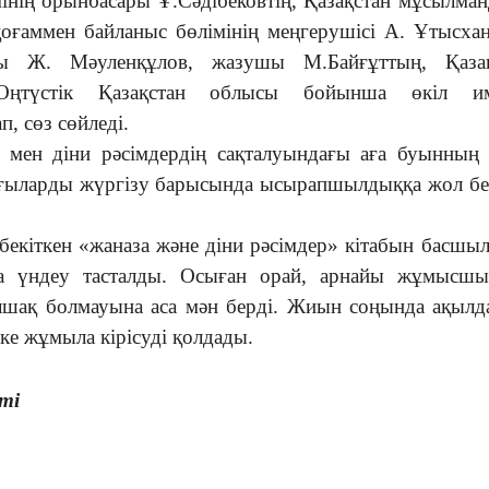
мінің орынбасары Ұ.Сәдібековтің, Қазақстан мұсылма
қоғаммен байланыс бөлімінің меңгерушісі А. Ұтысха
асы Ж. Мәуленқұлов, жазушы М.Байғұттың, Қазақ
Оңтүстік Қазақстан облысы бойынша өкіл и
п, сөз сөйледі.
 мен діни рәсімдердің сақталуындағы аға буынның 
ралғыларды жүргізу барысында ысырапшылдыққа жол б
бекіткен «жаназа және діни рәсімдер» кітабын басшы
на үндеу тасталды. Осыған орай, арнайы жұмысшы
 алшақ болмауына аса мән берді. Жиын соңында ақылд
іске жұмыла кірісуді қолдады.
ті