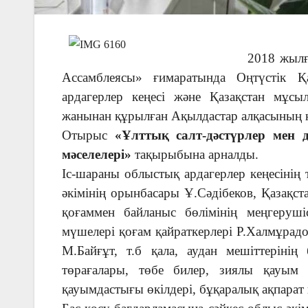
2018 жылғ
Ассамблеясы» ғимаратында Оңтүстік Қ
ардагерлер кеңесі және Қазақстан мұс
жанынан құрылған Ақылдастар алқасының кең
Отырыс
«Ұлттық салт-дәстүрлер мен д
мәселелері»
тақырыбына арналды.
Іс-шараны облыстық ардагерлер кеңесінің 
әкімінің орынбасары Ұ.Сәдібеков, Қазақс
қоғаммен байланыс бөлімінің меңгеруш
мүшелері қоғам қайраткерлері Р.Халмұра
М.Байғұт, т.б қала, аудан мешіттерінің
төрағалары, төбе билер, зиялы қауым ө
қауымдастығы өкілдері, бұқаралық ақпара