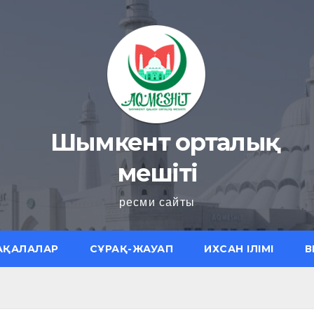
Шымкент орталық
мешіті
ресми сайты
АҚАЛАЛАР
СҰРАҚ-ЖАУАП
ИХСАН ІЛІМІ
В