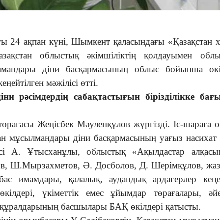
ы 24 ақпан күні, Шымкент қаласындағы «Қазақстан 
азақстан облыстық әкімшіліктің қолдауымен облы
ылмандары діни басқармасының облыс бойынша өкі
ейтілген мәжілісі өтті.
іни рәсімдердің сабақтастығын бірізділікке бағ
төрағасы Жеңісбек Мәуленқұлов жүргізді. Іс-шараға 
тан мұсылмандары діни басқармасының уағыз насихат
ісі А. Ұтысханұлы, облыстық «Ақылдастар алқас
дов, Ш.Мырзахметов, Ә. Досболов, Д. Шерімқұлов, ж
 бас имамдары, қалалық, аудандық ардагерлер кеңе
кілдері, үкіметтік емес ұйымдар төрағалары, әй
т құралдарының басшылары БАҚ өкілдері қатысты.