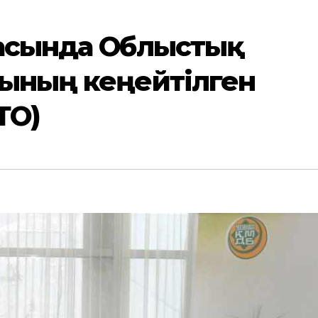
ласында Облыстық
сының кеңейтілген
ТО)