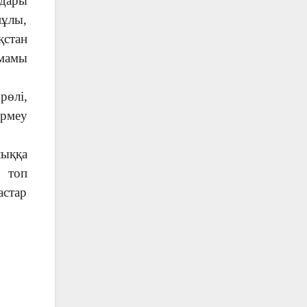
ндары
нұлы,
стан
мамы
рөлі,
ермеу
лыққа
 топ
астар