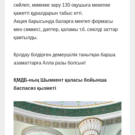
сөйлеп, көмекке зәру 130 оқушыға мекепке
қажетті құралдарын табыс етті.
Акция барысында баларға мектеп формасы
мен сөмкесі, дәптер, қаламы т.б. секілді заттар
қамтылды.
Қолдау білдірген демеушілік танытқан барша
азаматтарға Алла разы болсын!
ҚМДБ-ның Шымкент қаласы
бойынша
баспасөз қызметі