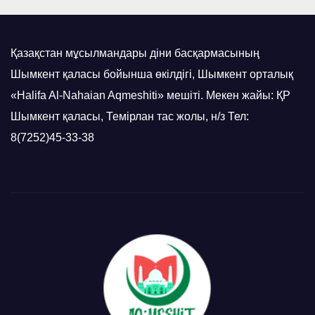
Қазақстан мұсылмандары діни басқармасының
Шымкент қаласы бойынша өкілдігі, Шымкент орталық
«Halifa Al-Nahaian Aqmeshiti» мешіті. Мекен жайы: ҚР
Шымкент қаласы, Темірлан тас жолы, н/з Тел:
8(7252)45-33-38