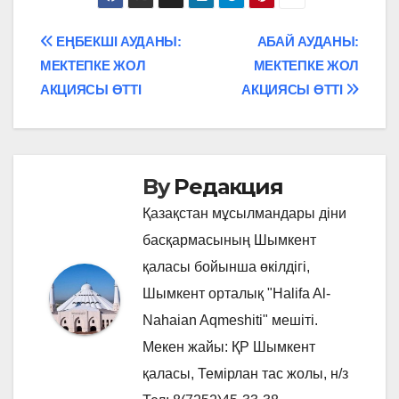
Навигация
ЕҢБЕКШІ АУДАНЫ:
АБАЙ АУДАНЫ:
МЕКТЕПКЕ ЖОЛ
МЕКТЕПКЕ ЖОЛ
по
АКЦИЯСЫ ӨТТІ
АКЦИЯСЫ ӨТТІ
записям
By
Редакция
Қазақстан мұсылмандары діни
басқармасының Шымкент
қаласы бойынша өкілдігі,
Шымкент орталық "Halifa Al-
Nahaian Aqmeshiti" мешіті.
Мекен жайы: ҚР Шымкент
қаласы, Темірлан тас жолы, н/з