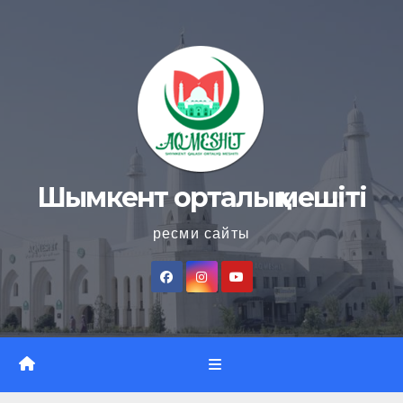
Skip
to
content
Шымкент орталық мешіті
ресми сайты