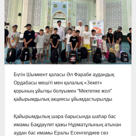
Бүгін Шымкент қаласы Әл Фараби аудандық
Ордабасы мешіті мен қалалық «Зекет»
қорының ұйытқы болуымен “Мектепке жол”
қайырымдылық акциясы ұйымдастырылды
Қайырымдылық шара барысында шаһар бас
имамы Бақдәулет қажы Нұрматұлының атынан
аудан бас имамы Ералы Есенгелдиев сөз