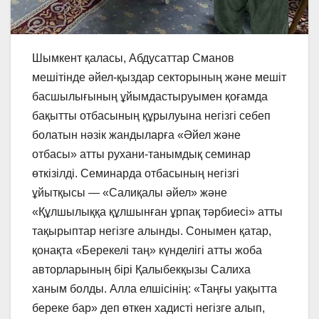
Шымкент қаласы, Абдусаттар Сманов
мешітінде әйел-қыздар секторының және мешіт
басшылығының ұйымдастыруымен қоғамда
бақытты отбасының құрылуына негізгі себеп
болатын нәзік жандыларға «Әйел және
отбасы» атты рухани-танымдық семинар
өткізілді. Семинарда отбасының негізгі
ұйытқысы — «Салиқалы әйел» және
«Құлшылыққа құлшынған ұрпақ тәрбиесі» атты
тақырыптар негізге алынды. Сонымен қатар,
қонақта «Берекелі таң» күнделігі атты жоба
авторларының бірі Қалыбекқызы Салиха
ханым болды. Алла елшісінің: «Таңғы уақытта
береке бар» деп өткен хадисті негізге алып,