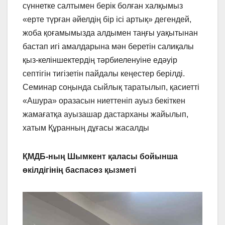
сүннетке салтымен берік болған халқымыз
«ерте түрған әйелдің бір ісі артық» дегендей,
жоба қоғамымызда алдымен таңғы уақытынан
бастап игі амалдарына мән беретін салиқалы
қыз-келіншектердің тәрбиеленуіне едәуір
септігін тигізетін пайдалы кеңестер берілді.
Семинар соңында сыйлық таратылып, қасиетті
«Ашура» оразасын ниеттеніп ауыз бекіткен
жамағатқа ауызашар дастарханы жайылып,
хатым Құранның дұғасы жасалды
ҚМДБ-ның Шымкент қаласы бойынша
өкілдігінің баспасөз қызметі