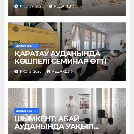
ОҚЫДЫ
ИЮЛ 29, 2026
РЕДАКЦИЯ
ЖАҢАЛЫҚТАР
ҚАРАТАУ АУДАНЫНДА
КӨШПЕЛІ СЕМИНАР ӨТТІ
ИЮЛ 2, 2026
РЕДАКЦИЯ
ЖАҢАЛЫҚТАР
ШЫМКЕНТ: АБАЙ
АУДАНЫНДА УАҚЫП
НАСИХАТТАЛДЫ