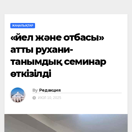
ЖАҢАЛЫҚТАР
«Әйел және отбасы»
атты рухани-
танымдық семинар
өткізілді
By
Редакция
ИЮЛ 10, 2025