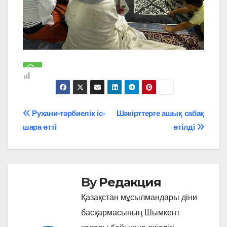
Навигация
Рухани-тәрбиелік іс-
Шәкірттерге ашық сабақ
шара өтті
өтілді
по
записям
By
Редакция
Қазақстан мұсылмандары діни
басқармасының Шымкент