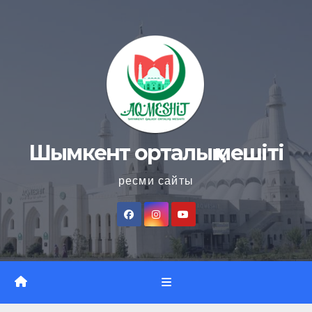
Skip
to
content
Шымкент орталық мешіті
ресми сайты