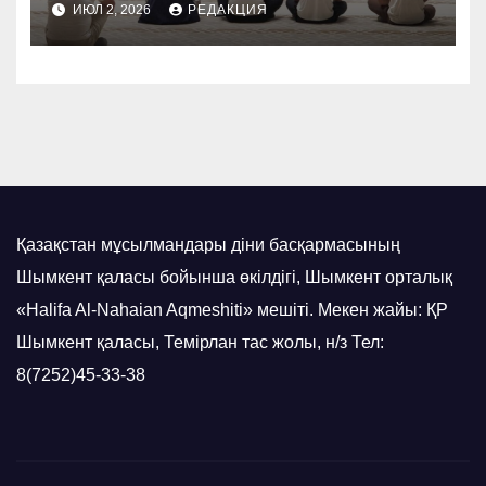
ИЮЛ 2, 2026
РЕДАКЦИЯ
Қазақстан мұсылмандары діни басқармасының
Шымкент қаласы бойынша өкілдігі, Шымкент орталық
«Halifa Al-Nahaian Aqmeshiti» мешіті. Мекен жайы: ҚР
Шымкент қаласы, Темірлан тас жолы, н/з Тел:
8(7252)45-33-38