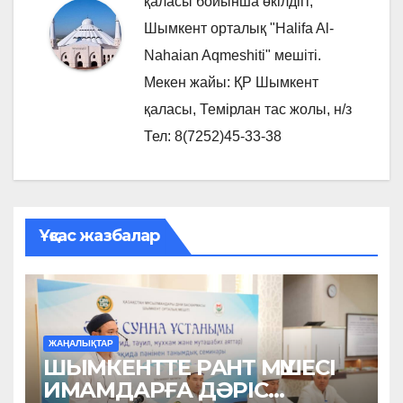
қаласы бойынша өкілдігі,
Шымкент орталық "Halifa Al-
Nahaian Aqmeshiti" мешіті.
Мекен жайы: ҚР Шымкент
қаласы, Темірлан тас жолы, н/з
Тел: 8(7252)45-33-38
Ұқсас жазбалар
ЖАҢАЛЫҚТАР
ШЫМКЕНТТЕ РАНТ МҮШЕСІ
ИМАМДАРҒА ДӘРІС