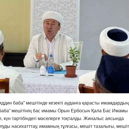
дин баба” мешітінде кезекті ауданға қарасты имамдардың
 баба” мешітінің бас имамы Орын Ербосын Қала Бас Имамы
, күн тәртібіндегі мәселерге тоқталды. Жиналыс аясында
уды насихатттау, имамның тұлғасы, мешіт тазалығы, мешіт