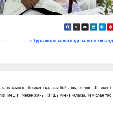
, —
«Тура жол» мешітінде мәуліт оқы
асқармасының Шымкент қаласы бойынша өкілдігі, Шымкент
hiti" мешіті. Мекен жайы: ҚР Шымкент қаласы, Темірлан тас