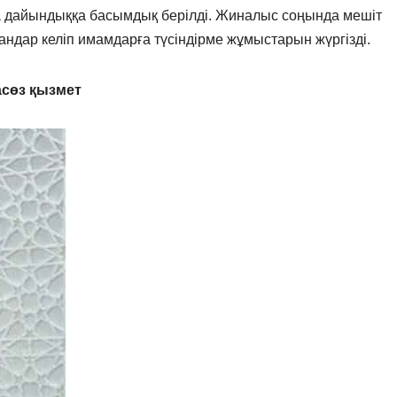
а дайындыққа басымдық берілді. Жиналыс соңында мешіт
ндар келіп имамдарға түсіндірме жұмыстарын жүргізді.
сөз қызмет