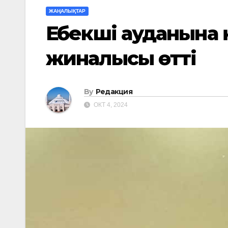
ЖАҢАЛЫҚТАР
Еңбекші ауданына
жиналысы өтті
By
Редакция
ОКТ 4, 2024