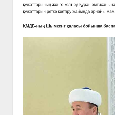
құжаттарының жөнге келтіру, Құран емтиханын
құжаттарын ретке келтіру жайында арнайы мама
ҚМДБ-ның Шымкент қаласы бойынша баспа