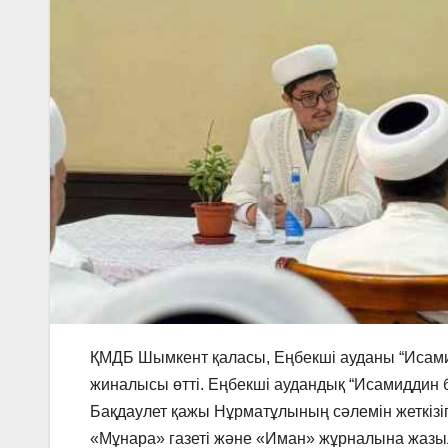
ҚМДБ Шымкент қаласы, Еңбекші ауданы “Исамид
жиналысы өтті. Еңбекші аудандық “Исамиддин
Бақдаулет қажы Нұрматұлының сәлемін жеткізіп
«Мұнара» газеті және «Иман» жұрналына жазыл