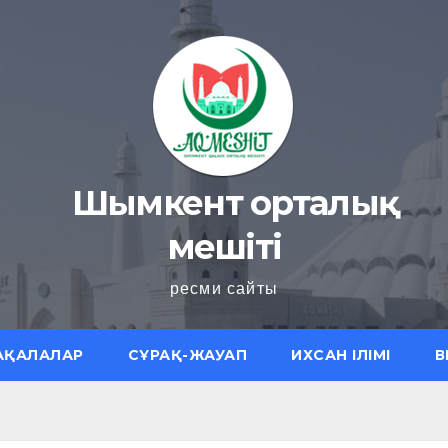
Шымкент орталық
мешіті
ресми сайты
АҚАЛАЛАР
СҰРАҚ-ЖАУАП
ИХСАН ІЛІМІ
В