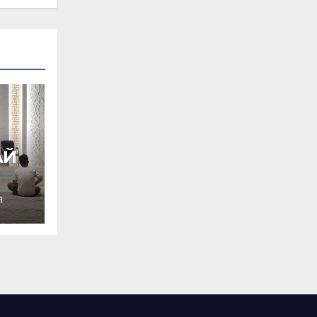
АЙ
Я
Ы