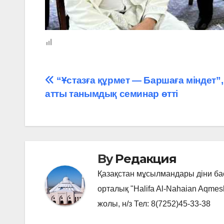
Навигация
“Ұстазға құрмет — Баршаға міндет”
атты танымдық семинар өтті
по
записям
By
Редакция
Қазақстан мұсылмандары діни б
орталық "Halifa Al-Nahaian Aqmes
жолы, н/з Тел: 8(7252)45-33-38