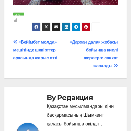
Навигация
«Бейімбет молда»
«Дархан дала» жобасы
мешітінде шәкірттер
бойынша киелі
по
арасында жарыс өтті
жерлерге саяхат
записям
жасалды
By
Редакция
Қазақстан мұсылмандары діни
басқармасының Шымкент
қаласы бойынша өкілдігі,