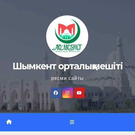
Skip
to
content
Шымкент орталық мешіті
ресми сайты