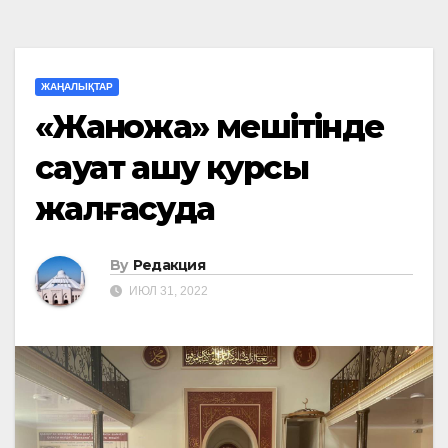
ЖАҢАЛЫҚТАР
«Жанқожа» мешітінде
сауат ашу курсы
жалғасуда
By
Редакция
ИЮЛ 31, 2022