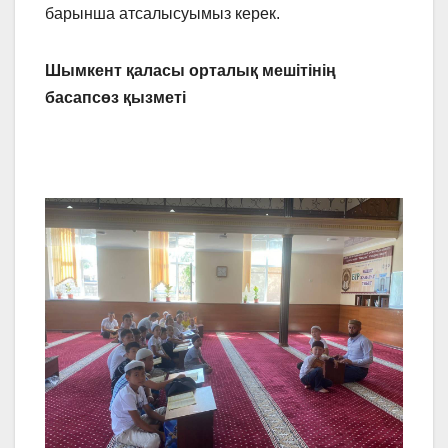
барынша атсалысуымыз керек.
Шымкент қаласы орталық мешітінің
басапсөз қызметі