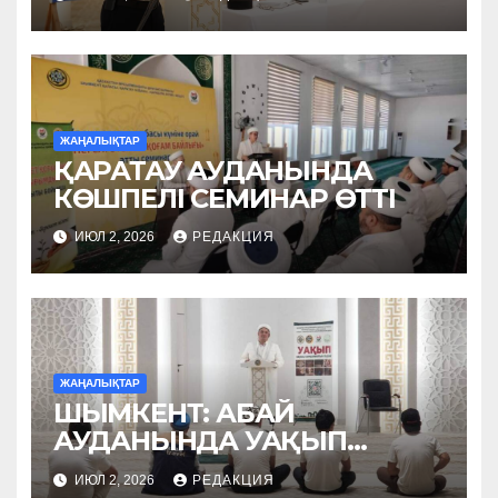
ЖАҢАЛЫҚТАР
ҚАРАТАУ АУДАНЫНДА
КӨШПЕЛІ СЕМИНАР ӨТТІ
ИЮЛ 2, 2026
РЕДАКЦИЯ
ЖАҢАЛЫҚТАР
ШЫМКЕНТ: АБАЙ
АУДАНЫНДА УАҚЫП
НАСИХАТТАЛДЫ
ИЮЛ 2, 2026
РЕДАКЦИЯ