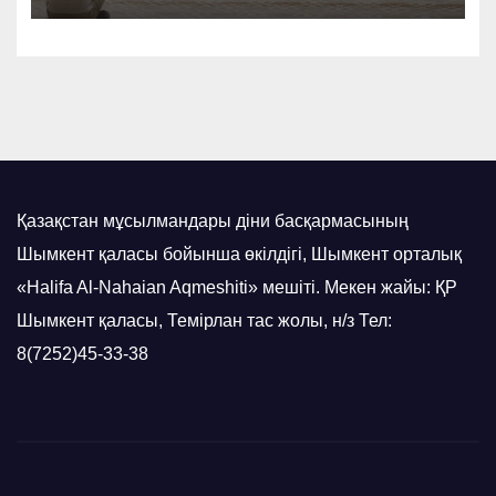
Қазақстан мұсылмандары діни басқармасының
Шымкент қаласы бойынша өкілдігі, Шымкент орталық
«Halifa Al-Nahaian Aqmeshiti» мешіті. Мекен жайы: ҚР
Шымкент қаласы, Темірлан тас жолы, н/з Тел:
8(7252)45-33-38