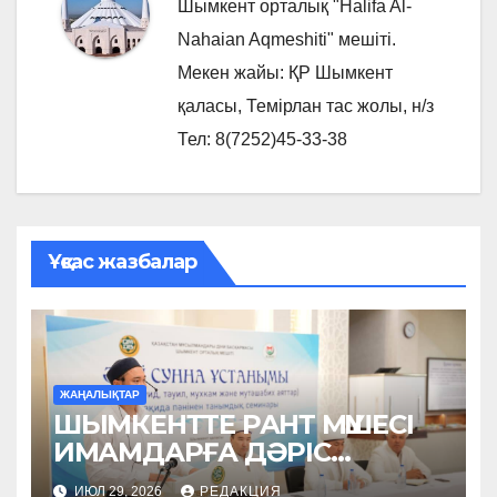
Шымкент орталық "Halifa Al-
Nahaian Aqmeshiti" мешіті.
Мекен жайы: ҚР Шымкент
қаласы, Темірлан тас жолы, н/з
Тел: 8(7252)45-33-38
Ұқсас жазбалар
ЖАҢАЛЫҚТАР
ШЫМКЕНТТЕ РАНТ МҮШЕСІ
ИМАМДАРҒА ДӘРІС
ОҚЫДЫ
ИЮЛ 29, 2026
РЕДАКЦИЯ