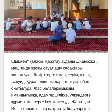
Шымкент қаласы, Қаратау ауданы ,,Жанқожа ,,
мешітінде жазғы сауат ашу сабақтары
жалғасуда. Шәкірттерге иман, сенім, ахлақ,
тәжуид, Құран әліппесі дәрістері ұстазбен
оқытылуда. Жас балаларымызды
имандылыққа, адамгершілікке, үлкендерге
құрметт кішілерге ізет көрсетуді, Жаратқан
Иесін танып, елінің патриоты болуларына