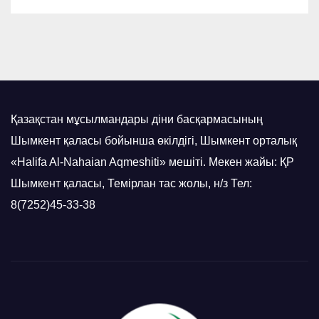
Қазақстан мұсылмандары діни басқармасының
Шымкент қаласы бойынша өкілдігі, Шымкент орталық
«Halifa Al-Nahaian Aqmeshiti» мешіті. Мекен жайы: ҚР
Шымкент қаласы, Темірлан тас жолы, н/з Тел:
8(7252)45-33-38