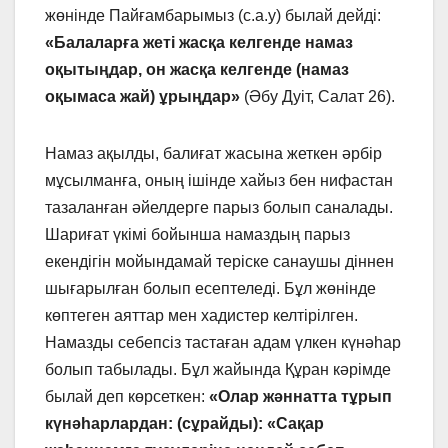
жөнінде Пайғамбарымыз (с.а.у) былай дейді:
«Балаларға жеті жасқа келгенде намаз
оқытыңдар, он жасқа келгенде (намаз
оқымаса жай) ұрыңдар»
(Әбу Дуіт, Салат 26).
Намаз ақылды, балиғат жасына жеткен әрбір
мұсылманға, оның ішінде хайыз бен нифастан
тазаланған әйелдерге парыз болып саналады.
Шариғат үкімі бойынша намаздың парыз
екендігін мойындамай теріске санаушы діннен
шығарылған болып есептеледі. Бұл жөнінде
көптеген аяттар мен хадистер келтірілген.
Намазды себепсіз тастаған адам үлкен күнәһар
болып табылады. Бұл жайында Құран кәрімде
былай деп көрсеткен:
«Олар жәннатта тұрып
күнәһарлардан: (сұрайды): «Сақар