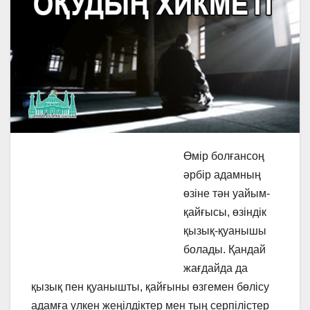
Өмір болғансоң
әрбір адамның
өзіне тән уайым-
қайғысы, өзіндік
қызық-қуанышы
болады. Қандай
жағдайда да
қызық пен қуанышты, қайғыны өзгемен бөлісу
адамға үлкен жеңілдіктер мен тың серпілістер