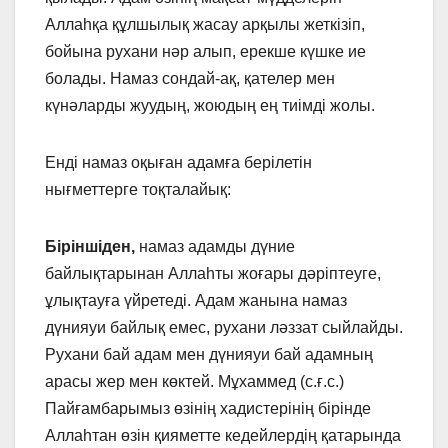
Аллаһқа құлшылық жасау арқылы жеткізіп,
бойына рухани нәр алып, ерекше күшке ие
болады. Намаз сондай-ақ, қателер мен
күнәларды жуудың, жоюдың ең тиімді жолы.
Енді намаз оқыған адамға берілетін
нығметтерге тоқталайық:
Біріншіден,
намаз адамды дүние
байлықтарынан Аллаһты жоғары дәріптеуге,
ұлықтауға үйретеді. Адам жанына намаз
дүнияуи байлық емес, рухани ләззат сыйлайды.
Рухани бай адам мен дүнияуи бай адамның
арасы жер мен көктей. Мұхаммед (с.ғ.с.)
Пайғамбарымыз өзінің хадистерінің бірінде
Аллаһтан өзін қияметте кедейлердің қатарында