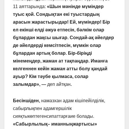
11 аяттарында:
«Шын мәнінде мүміндер
туыс қой. Сондықтан екі туыстардың
арасын жарастырыдар! Ей, мүміндер! Бір
ел екінші елді әжуә етпесін, бәлкім олар
бұлардан жақсы шығар. Сондай-ақ әйелдер
де әйелдерді кемсітпесін, мүмкін олар
бұлардан артық болар. Бір-біріңді
мінемеңдер, жаман ат тақпаңдар. Иманға
келгеннен кейін жаман атты болу қандай
ауыр? Кім тәубе қылмаса, солар
залымдар», —
деп айтқан
.
Бесіншіден,
намазхан адам кішіпейілділік,
сабырлықпен адамгершілік
сияқтыкөптегенсипаттарғаие болады.
«Сабырлылы
қ
– иманны
ң
жартысы»