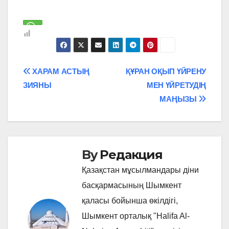
Навигация
ХАРАМ АСТЫҢ
ҚҰРАН ОҚЫП ҮЙРЕНУ
ЗИЯНЫ
МЕН ҮЙРЕТУДІҢ
по
МАҢЫЗЫ
записям
By
Редакция
Қазақстан мұсылмандары діни
басқармасының Шымкент
қаласы бойынша өкілдігі,
Шымкент орталық "Halifa Al-