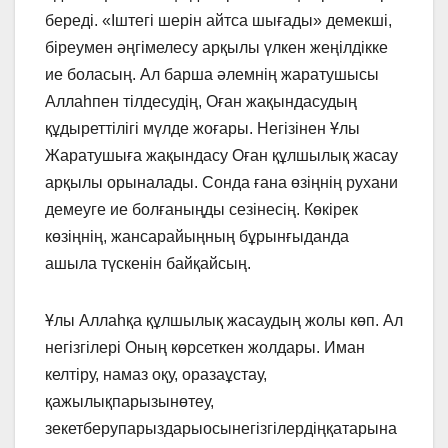
береді. «Іштегі шерін айтса шығады» демекші,
біреумен әңгімелесу арқылы үлкен жеңілдікке
ие боласың. Ал барша әлемнің жаратушысы
Аллаһпен тілдесудің, Оған жақындасудың
құдыреттілігі мүлде жоғары. Негізінен Ұлы
Жаратушыға жақындасу Оған құлшылық жасау
арқылы орыналады. Сонда ғана өзіңнің рухани
демеуге ие болғаныңды сезінесің. Көкірек
көзіңнің, жансарайыңның бұрынғыданда
ашыла түскенін байқайсың.
Ұлы Аллаһқа құлшылық жасаудың жолы көп. Ал
негізгілері Оның көрсеткен жолдары. Иман
келтіру, намаз оқу, оразаұстау,
қажылықпарызынөтеу,
зекетберупарыздарыосынегізгілердіңқатарына