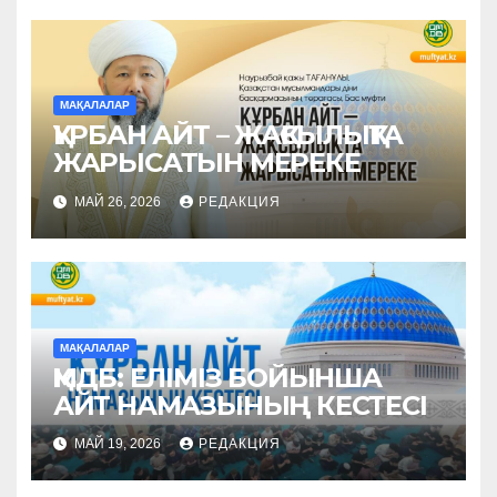
МАҚАЛАЛАР
ҚҰРБАН АЙТ – ЖАҚСЫЛЫҚТА
ЖАРЫСАТЫН МЕРЕКЕ
МАЙ 26, 2026
РЕДАКЦИЯ
МАҚАЛАЛАР
ҚМДБ: ЕЛІМІЗ БОЙЫНША
АЙТ НАМАЗЫНЫҢ КЕСТЕСІ
МАЙ 19, 2026
РЕДАКЦИЯ