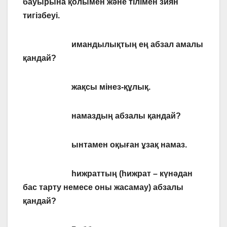
бауырына қолымен және тілімен зиян
тигізбеуі.
имандылықтың ең абзал амалы
қандай?
жақсы мінез-құлық.
намаздың абзалы қандай?
ынтамен оқыған ұзақ намаз.
һижраттың (һижрат – күнәдан
бас тарту немесе оны жасамау) абзалы
қандай?