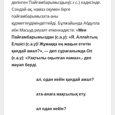
делінген Пайғамбарымыздың(с.ғ.с.) хадисінде.
Сондай-ақ, намаз оқумен бірге
пайғамбарымызата-аны
құрметтеудіміндеттейді. Бұлжайында Абдулла
ибн Масьуд риуаят еткенхадисте: «
Мен
Пайғамбарымыздан (с.а.у): «Я, Аллаһтың
Елшісі (с.а.у)! Жұмаққа ең жақын ететін
қандай амал?», — деп сұрағанымда Ол
(с.а.у): «Уақтылы оқылған намаз»,- деп
жауап берді.
ал, одан кейін қандай амал?
ата-анаға жақсылық ету.
ал одан кейін?