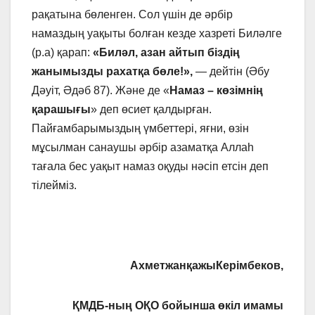
рақатына бөленген. Сол үшін де әрбір
намаздың уақыты болған кезде хазреті Биләлге
(р.а) қарап:
«Биләл, азан айтып біздің
жанымызды рахатқа бөле!»,
— дейтін (Әбу
Дәуіт, Әдәб 87). Және де «
Намаз – көзімнің
қарашығы
» деп өсиет қалдырған.
Пайғамбарымыздың үмбеттері, яғни, өзін
мұсылман санаушы әрбір азаматқа Аллаһ
тағала бес уақыт намаз оқуды нәсіп етсін деп
тілейміз.
Ахметжан
қажы
Керімбеков
,
ҚМДБ-ның ОҚО бойынша өкіл имамы