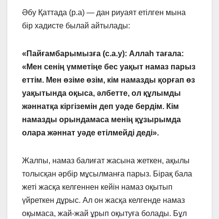
Әбу Қаттада (р.а) — дан риуаят етілген мына
бір хадисте былай айтылады:
«Пайғамбарымызға (с.а.у): Аллаһ тағала:
«Мен сенің үмметіңе бес уақыт намаз парыз
еттім. Мен өзіме өзім, кім намазды қорғап өз
уақытында оқыса, әлбетте, ол құлымды
жәннатқа кіргіземін деп уәде бердім. Кім
намазды орындамаса менің құзырымда
олара жәннат уәде етілмейді деді».
Жалпы, намаз балиғат жасына жеткен, ақылы
толысқан әрбір мұсылманға парыз. Бірақ бала
жеті жасқа келгеннен кейін намаз оқытып
үйреткен дұрыс. Ал он жасқа келгенде намаз
оқымаса, жай-жай ұрып оқытуға болады. Бұл