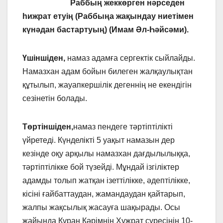
Раббың жеккөрген нәрседен
һижрат етуің (Раббыңа жақындау ниетімен
күнәдан бастартуың) (Имам Әл-Һәйсәми).
Үшіншіден,
намаз адамға сергектік сыйлайды.
Намазхан адам бойын билеген жалқаулықтан
құтылып, жауапкершілік дегеннің не екендігін
сезінетін болады.
Төртіншіден,
намаз пендеге тәртіптілікті
үйретеді. Күнделікті 5 уақыт намазын дер
кезінде оқу арқылы намазхан дағдылылыққа,
тәртіптілікке бой түзейді. Мұндай ізгіліктер
адамды толып жатқан ізеттілікке, әдептілікке,
кісіні ғайбаттаудан, жамандаудан қайтарып,
жалпы жақсылық жасауға шақырады. Осы
жайында Құран Кәрімнің Хужрат сүресінің 10-