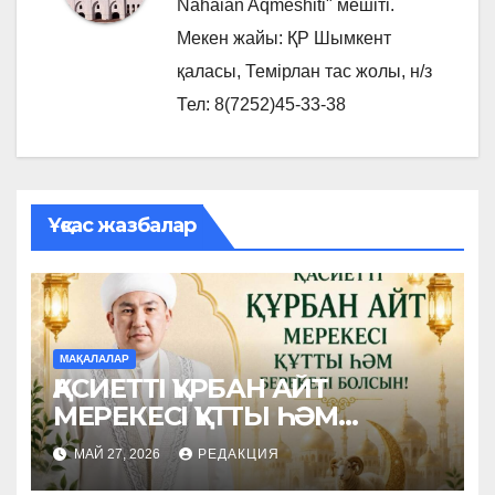
Nahaian Aqmeshiti" мешіті.
Мекен жайы: ҚР Шымкент
қаласы, Темірлан тас жолы, н/з
Тел: 8(7252)45-33-38
Ұқсас жазбалар
МАҚАЛАЛАР
ҚАСИЕТТІ ҚҰРБАН АЙТ
МЕРЕКЕСІ ҚҰТТЫ ҺӘМ
БЕРЕКЕЛІ БОЛСЫН!
МАЙ 27, 2026
РЕДАКЦИЯ