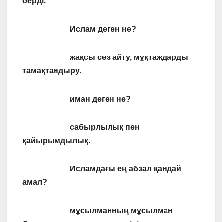
берді.
Ислам деген не?
жақсы сөз айту, мұқтаждарды
тамақтандыру.
иман деген не?
сабырлылық пен
қайырымдылық.
Исламдағы ең абзал қандай
амал?
мұсылманның мұсылман