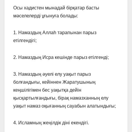
Осы хадистен мынадай бірқатар басты
мәселелерді ұғынуға болады:
1. Намаздың Аллаһ тарапынан парыз
етілгендігі;
2. Намаздың Исра кешінде парыз етілгенді;
3. Намаздың әуелі елу уақыт парыз
болғандығы, кейіннен Жаратушының
кеңшілігімен бес уақытқа дейін
қысқартылғандығы, бірақ намазханның елу
уақыт намаз оқығанның сауабын алатындығы;
4. Исламның жеңілдік діні екендігі.