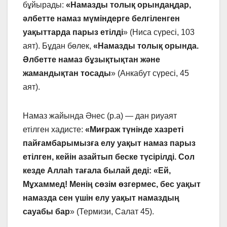
бұйырады:
«Намазды толық орындаңдар,
әлбетте намаз мүміндерге белгіленген
уақыттарда парыз етілді
» (Ниса сүресі, 103
аят). Бұдан бөлек,
«Намазды толық орында.
Әлбетте намаз бұзықтықтан және
жамандықтан тосады
» (Анкабут сүресі, 45
аят).
Намаз жайында Әнес (р.а) — дан риуаят
етілген хадисте:
«Миғраж түнінде хазреті
пайғамбарымызға елу уақыт намаз парыз
етілген, кейін азайтып беске түсірілді. Сол
кезде Аллаһ тағала былай деді: «Ей,
Мұхаммед! Менің сөзім өзгермес, бес уақыт
намазда сен үшін елу уақыт намаздың
сауабы бар
» (Термизи, Салат 45).