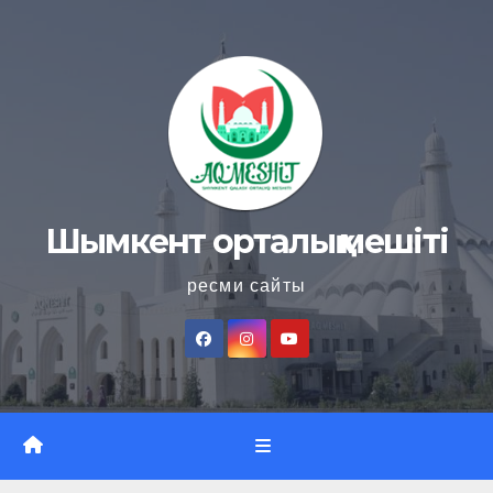
Skip
to
content
Шымкент орталық мешіті
ресми сайты