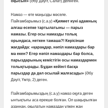
оқысын»
(Әбу Дәуіт, Салат) делінген.
Намаз — өте маңызды мәселе.
Пайғамбарымыз (с.а.у)
«Қиямет күні адамның
алғаш есепке тартылатыны — парыз
намазы. Егер осы намазды толық
орындаса, неткен тамаша?! Керісінше
жағдайда: «қараңдар, нәпіл намаздары бар
ма екен? Егер нәпіл намаздары бар болса,
парыздарының кемістігін осы намаздармен
толықтырады. Бұдан кейінгі басқа
парыздар да дәл осылай жалғасады»
(Әбу
Дәуіт, Үмтр, 2) деген.
Пайғамбарымыздың (с.а.у) намаз оқуға деген
ынтықтығы аса ерекше болған. Ол шақырылған
азаннан, оқылатын намаздан үлкен жан