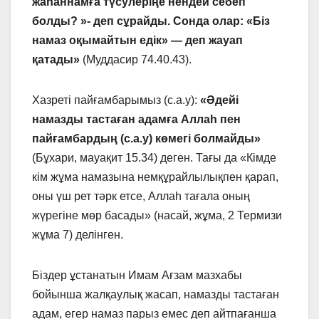
жаһаннамға түсулеріңе нендей себеп
болды? »- деп сұрайды. Сонда олар: «Біз
намаз оқымайтын едік» — деп жауап
қатады»
(Муддасир 74.40.43).
Хазреті пайғамбарымыз (с.а.у):
«Әдейі
намазды тастаған адамға Аллаһ пен
пайғамбардың (с.а.у) көмегі болмайды»
(Бұхари, мауақит 15.34) деген. Тағы да «Кімде
кім жұма намазына немқұрайлылықпен қарап,
оны үш рет тәрк етсе, Аллаһ тағала оның
жүрегіне мөр басады» (насай, жұма, 2 Термизи
жұма 7) делінген.
Біздер ұстанатын Имам Ағзам мазхабы
бойынша жалқаулық жасап, намазды тастаған
адам, егер намаз парыз емес деп айтпағанша