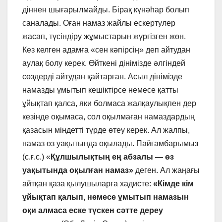
діннен шығарылмайды. Бірақ күнәһар болып
саналады. Оған намаз жайлы ескертулер
жасап, түсіндіру жұмыстарын жүргізген жөн.
Кез келген адамға «сен кәпірсің» деп айтудан
аулақ болу керек. Өйткені дінімізде әлгіндей
сөздерді айтудан қайтарған. Асыл дінімізде
намазды ұмытып кешіктірсе немесе қатты
ұйықтап қалса, яки болмаса жалқаулықпен дер
кезінде оқымаса, сол оқылмаған намаздардың
қазасын міндетті түрде өтеу керек. Ал жалпы,
намаз өз уақытында оқылады. Пайғамбарымыз
(с.ғ.с.) «
Құлшылықтың ең абзалы — өз
уақытында оқылған намаз»
деген. Ал жаңағы
айтқан қаза қылушыларға хадисте:
«Кімде кім
ұйықтап қалып, немесе ұмытып намазын
оқи алмаса еске түскен сәтте дереу