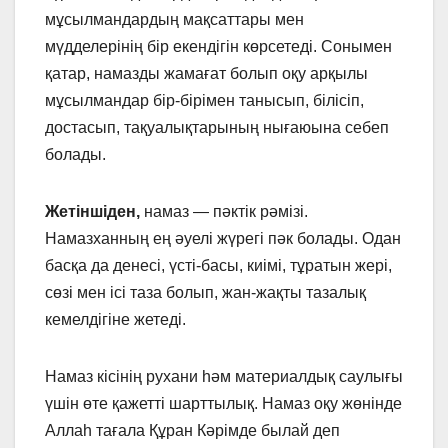
мұсылмандардың мақсаттары мен
мүдделерінің бір екендігін көрсетеді. Сонымен
қатар, намазды жамағат болып оқу арқылы
мұсылмандар бір-бірімен танысып, білісіп,
достасып, тақуалықтарының нығаюына себеп
болады.
Жетіншіден,
намаз — пәктік рәмізі.
Намазханның ең әуелі жүрегі пәк болады. Одан
басқа да денесі, үсті-басы, киімі, тұратын жері,
сөзі мен ісі таза болып, жан-жақты тазалық
кемелдігіне жетеді.
Намаз кісінің рухани һәм материалдық саулығы
үшін өте қажетті шарттылық. Намаз оқу жөнінде
Аллаһ тағала Құран Кәрімде былай деп