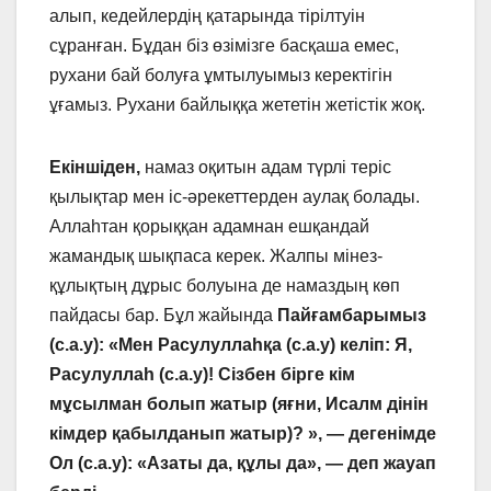
алып, кедейлердің қатарында тірілтуін
сұранған. Бұдан біз өзімізге басқаша емес,
рухани бай болуға ұмтылуымыз керектігін
ұғамыз. Рухани байлыққа жететін жетістік жоқ.
Екіншіден,
намаз оқитын адам түрлі теріс
қылықтар мен іс-әрекеттерден аулақ болады.
Аллаһтан қорыққан адамнан ешқандай
жамандық шықпаса керек. Жалпы мінез-
құлықтың дұрыс болуына де намаздың көп
пайдасы бар. Бұл жайында
Пайғамбарымыз
(с.а.у): «Мен Расулуллаһқа (с.а.у) келіп: Я,
Расулуллаһ (с.а.у)! Сізбен бірге кім
мұсылман болып жатыр (яғни, Исалм дінін
кімдер қабылданып жатыр)? », — дегенімде
Ол (с.а.у): «Азаты да, құлы да», — деп жауап