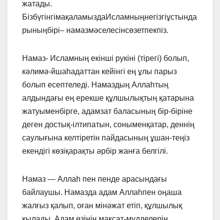
жатады.
БізбүгінгімақаламыздаИсламныңнегізгіұстында
рыныңбірі– намазмәселесінсөзетпекпіз.
Намаз- Исламның екінші рукіні (тірегі) болып,
кәлимә-йшаһадаттан кейінгі ең ұлы парыз
болып есептеледі. Намаздың Аллаһтың
алдындағы ең ерекше құлшылықтың қатарына
жатуыменбірге, адамзат баласының бір-біріне
деген достық-ілтипатын, соныменқатар, деннің
саулығына келтіретін пайдасының ұшан-теңіз
екендігі көзіқарақты әрбір жанға белгілі.
Намаз — Аллаһ пен пенде арасындағы
байлаушы. Намазда адам Аллаһпен оңаша
жалғыз қалып, оған мінәжат етіп, құлшылық
қылады. Адам өзінің мақсат-мүдделерін