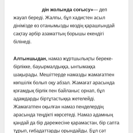
дін жолында соғысу»
— деп
жауап береді. Жалпы, бұл хадистен асыл
дінімізде өз отанымызды көздің қарашғындай
сақтау әрбір азаматтың борышы екендігі
білінеді.
Алтыншыдан,
намаз жұртшылықты береке-
бірлікке, бауырмалдыққа, ынтымаққа
шақырады. Мешіттерде намазды жамағатпен
көпшілік болып оқу абзал. Жамағат арасында
қоғамдық бірлік пен байланыс орнап, бұл
адамдарды біртұтастыққа жетелейді.
Жамағатпен оқылған намаз пенделердің
арасында теңдікті көрсетеді. Намаз адамның
қандай да бір дәрежесіне қарамастан, бір сапта
тұрып, ғибадаттарды орындайды. Бұл сәт