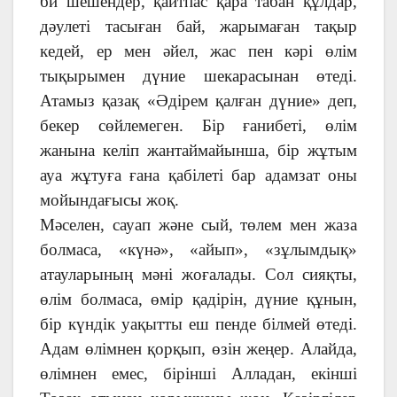
би шешендер, қайтпас қара табан құлдар,
дәулеті тасыған бай, жарымаған тақыр
кедей, ер мен әйел, жас пен кәрі өлім
тықырымен дүние шекарасынан өтеді.
Атамыз қазақ «Әдірем қалған дүние» деп,
бекер сөйлемеген. Бір ғанибеті, өлім
жанына келіп жантаймайынша, бір жұтым
ауа жұтуға ғана қабілеті бар адамзат оны
мойындағысы жоқ.
Мәселен, сауап және сый, төлем мен жаза
болмаса, «күнә», «айып», «зұлымдық»
атауларының мәні жоғалады. Сол сияқты,
өлім болмаса, өмір қадірін, дүние құнын,
бір күндік уақытты еш пенде білмей өтеді.
Адам өлімнен қорқып, өзін жеңер. Алайда,
өлімнен емес, бірінші Алладан, екінші