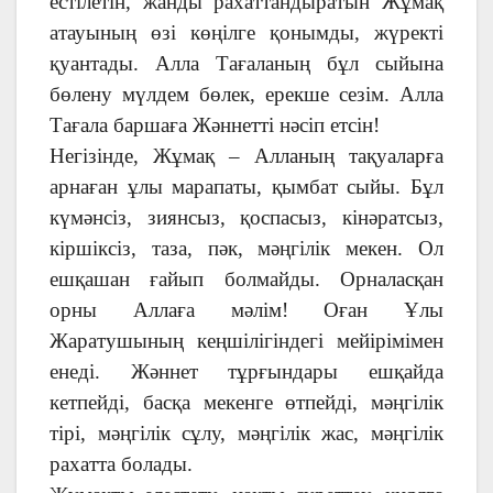
естілетін, жанды рахаттандыратын Жұмақ
атауының өзі көңілге қонымды, жүректі
қуантады. Алла Тағаланың бұл сыйына
бөлену мүлдем бөлек, ерекше сезім. Алла
Тағала баршаға Жәннетті нәсіп етсін!
Негізінде, Жұмақ – Алланың тақуаларға
арнаған ұлы марапаты, қымбат сыйы. Бұл
күмәнсіз, зиянсыз, қоспасыз, кінәратсыз,
кіршіксіз, таза, пәк, мәңгілік мекен. Ол
ешқашан ғайып болмайды. Орналасқан
орны Аллаға мәлім! Оған Ұлы
Жаратушының кеңшілігіндегі мейірімімен
енеді. Жәннет тұрғындары ешқайда
кетпейді, басқа мекенге өтпейді, мәңгілік
тірі, мәңгілік сұлу, мәңгілік жас, мәңгілік
рахатта болады.