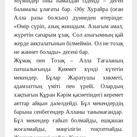
Мүміндер оны намаздан іздейді – деген
баламалы ұлағаты бар. Әбу Хурайра (оған
Алла разы болсын) дүниеден өтерінде:
«Өмір сүріп, азық жинадым. Азығым амал,
жүретін сапарым ұзақ. Сол азығымның қай
жерде аяқталатынын білмеймін. Ол не тозақ
не жәннет болады» дегені бар.
Жұмақ пен Тозақ – Алла Тағаланың
патшалығында Қиямет күнді күтетін
мекендер. Бұлар Жаратушы хикметі,
адамзаттың үміті пен үрейі. Олардың
хақтығын Құран Кәрім қасиетіндегі керемет
аяттар айқын дәлелдейді. Бұл мекендердің
барына сенбегендер Алланы танымағандар.
Бұл мекендер ғайып болмайды, ешқашан
жоғалмайды, мәңгілігін тоқтатпайды.