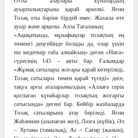
Отты алаулары күнәлардың
ауырпалықтарына қарай әркелкі. Яғни
Тозақ оты бәріне бірдей емес. Жазасы өте
ауыр және әрқилы. Алла Тағаланың:
«Ақиқатында, мұнафықтар тозақтың ең
төменгі деңгейінде болады да, олар үшін
еш медеткер таба алмайсың» деген «Ниса»
сүресінің 145 – аяты бар. Ғалымдар
«Жұмақ сатылары жоғары қарай көтеріледі,
Тозақ сатылары төмен қарай түседі» десе,
тақуа арғы аталарымыздың «Аллаға серік
қоспаған күнәһарлар тозақтың жоғарғы
сатысында» дегені бар. Кейбір жазбаларда
Тозақ сатыларына атау беріледі. Яғни
Жәһәннам (азынаған жел), Ләзға (күйік), Әл
– Хутама (тамызық), Ас – Сағир (жалын),