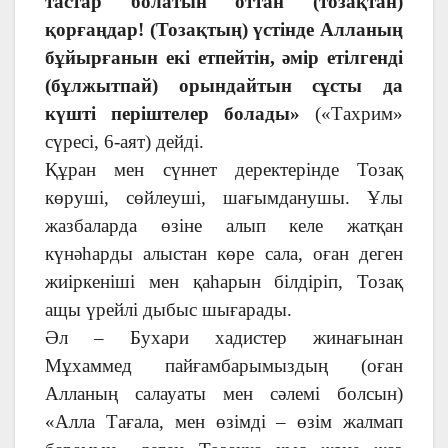
тастар болатын оттан (тозақтан)
қорғаңдар! (Тозақтың) үстінде Алланың
бұйырғанын екі етпейтін, әмір етілгенді
(бұлжытпай) орындайтын сұсты да
күшті періштелер болады»
(«Тахрим»
сүресі, 6-аят) дейді.
Құран мен сүннет деректерінде Тозақ
көруші, сөйлеуші, шағымданушы. Ұлы
жазбаларда өзіне алып келе жатқан
күнәһарды алыстан көре сала, оған деген
жиіркеніші мен қаһарын білдіріп, Тозақ
ащы үрейлі дыбыс шығарады.
Әл – Бухари хадистер жинағынан
Мұхаммед пайғамбарымыздың (оған
Алланың салауаты мен сәлемі болсын)
«Алла Тағала, мен өзімді – өзім жалмап