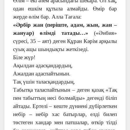
Өлім – екі әлем арасындағы шекара. Ол хақ,
одан ешкім құтыла алмайды. Өмір бар
жерде өлім бар. Алла Тағала:
«Әрбір жан (періште, адам, жын, жан –
жануар) өлімді татады…»
(«Әнбия»
сүресі, 35 – аят) деген Құран Кәрім арқылы
суық ащы шындықты жеткізеді.
Біле жүр!
Ақылдан адасқандардың,
Ажалдан адаспайтынын.
Тақ үшін таласқандардың,
Табытқа таласпайтынын – деген қазақ «Тақ
пен табыттың иесі болмайды» дегенді біліп
айтады. Ертелі – кеште дүниені дүбірлеткен
небір – небір хас батырлар, елді билеп
төстеген хандар мен патшалар, өткір тілді