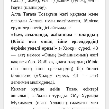
Сахар (тамұқ), Әл – Джаһим (түнек), Әл –
Һауиа (шыңырау).
Алла Тағала Тозақтың жеті қақпасы және
олардан Аллаға иман келтірмеген, Ібіліске
ерушілер енетіндігі айтылады:
«Һәм, асылында, жәһаннам – олардың
(Ібіліс пен оның ізіне ергендердің)
бәрінің уәделі орны!»
(«Хижр» сүресі, 43
— аят) немесе «Оның (жәһаннамның) жеті
қақпасы бар. Әрбір қақпаға олардың (Ібіліс
пен оның ізіне ергендердің) бір бөлігі
бөлінген» («Хижр» сүресі, 44 — аят)
дегенмен мәлімденеді.
Қиямет күніне дейін Тозақ есіктері
ашылып, жабылып тұрады. Әбу Хурайра
Мұхаммед (оған Алланың салауаты мен