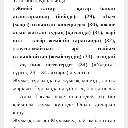
Тағаланың Құранында:
«Жемісі қатар – қатар банан
ағаштарының (ішінде)» (29), «Һәм
(мәңгі) созылған көлеңкеде» (30), «және
ағып жатқан судың (қасында) (31), «әрі
көл – көсір жемістің (арасында) (32),
«таусылмайтын әрі тыйым
салынбайтын (жемістердің) (33), «сондай
– ақ биік төсектерде» (34)
(«Уақиға»
сүресі, 29 – 34 аяттары) делінген.
Жұмақ тұрғындары жұмсақ мінезді, ашық
жарқын. Тұрғындары үшін ең басты игілік
– Алла Тағала уәде еткеніндей, ең бір
қайырлы жұма күнінде Оның дидарын
көру!
Жұмаққа алғаш Мұхаммед пайғамбар (оған