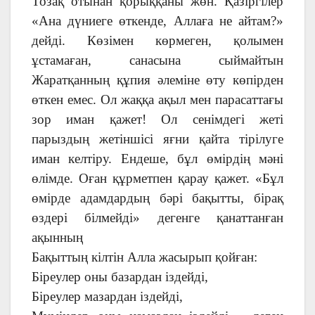
Тозақ отынан қорыққаны жөн. Қазіргілер
«Ана дүниеге өткенде, Аллаға не айтам?»
дейді. Көзімен көрмеген, қолымен
ұстамаған, санасына сыймайтын
Жаратқанның құпия әлеміне өту көпірден
өткен емес. Ол жаққа ақыл мен парасаттағы
зор иман қажет! Ол сенімдегі жеті
парыздың жетіншісі яғни қайта тірілуге
иман келтіру. Ендеше, бұл өмірдің мәні
өлімде. Оған құрметпен қарау қажет. «Бұл
өмірде адамдардың бәрі бақытты, бірақ
өздері білмейді» дегенге қанаттанған
ақынның
Бақыттың кілтін Алла жасырып қойған:
Біреулер оны базардан іздейді,
Біреулер мазардан іздейді,