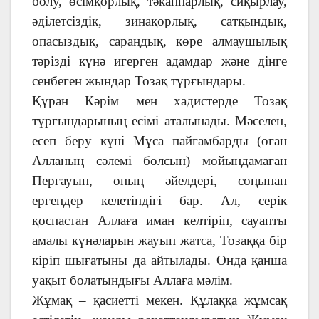
болу, өсімқорлық, тәкаппарлық, сиқырлау,
әділетсіздік, зинақорлық, сатқындық,
опасыздық, сараңдық, көре алмаушылық
тәрізді күнә игерген адамдар және дінге
сенбеген жындар Тозақ тұрғындары.
Құран Кәрім мен хадистерде Тозақ
тұрғындарының есімі аталынады. Мәселен,
есеп беру күні Мұса пайғамбарды (оған
Алланың сәлемі болсын) мойындамаған
Перғауын, оның әйелдері, соңынан
ергендер келетіндігі бар. Ал, серік
қоспастан Аллаға иман келтіріп, сауапты
амалы күнәларын жауып жатса, Тозаққа бір
кіріп шығатыны да айтылады. Онда қанша
уақыт болатындығы Аллаға мәлім.
Жұмақ – қасиетті мекен. Құлаққа жұмсақ