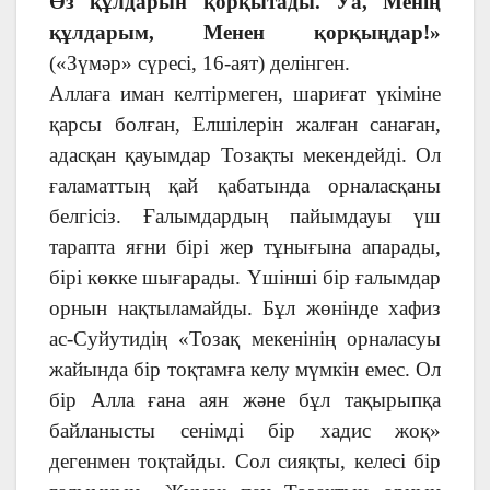
Өз құлдарын қорқытады. Уа, Менің
құлдарым, Менен қорқыңдар!»
(«Зүмәр» сүресі, 16-аят) делінген.
Аллаға иман келтірмеген, шариғат үкіміне
қарсы болған, Елшілерін жалған санаған,
адасқан қауымдар Тозақты мекендейді. Ол
ғаламаттың қай қабатында орналасқаны
белгісіз. Ғалымдардың пайымдауы үш
тарапта яғни бірі жер тұнығына апарады,
бірі көкке шығарады. Үшінші бір ғалымдар
орнын нақтыламайды. Бұл жөнінде хафиз
ас-Суйутидің «Тозақ мекенінің орналасуы
жайында бір тоқтамға келу мүмкін емес. Ол
бір Алла ғана аян және бұл тақырыпқа
байланысты сенімді бір хадис жоқ»
дегенмен тоқтайды. Сол сияқты, келесі бір