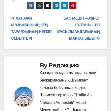
Навигация
ХАНАФИ
БАС МЕШІТ «ӘЗІРЕТ
МӘЗҺАБЫНЫҢ КЕҢ
СҰЛТАН» – ЕЛ
по
ТАРАЛУЫНЫҢ НЕГІЗГІ
МҰСЫЛМАНДАРЫНЫҢ
записям
СЕБЕПТЕРІ
МАҚТАНЫШЫ
By
Редакция
Қазақстан мұсылмандары діни
басқармасының Шымкент
қаласы бойынша өкілдігі,
Шымкент орталық "Halifa Al-
Nahaian Aqmeshiti" мешіті.
Мекен жайы: ҚР Шымкент