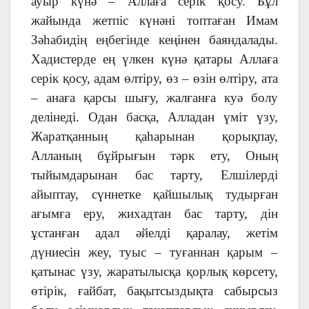
ауыр күнә – Аллаға серік қосу. Бұл
жайында жетпіс күнәні топтаған Имам
Зәһабидің еңбегінде кеңінен баяндалады.
Хадистерде ең үлкен күнә қатары Аллаға
серік қосу, адам өлтіру, өз – өзін өлтіру, ата
– анаға қарсы шығу, жалғанға куә болу
делінеді. Одан басқа, Алладан үміт үзу,
Жаратқанның қаһарынан қорықпау,
Алланың бұйрығын тәрк ету, Оның
тыйымдарынан бас тарту, Елшілерді
айыптау, сүннетке қайшылық тудырған
ағымға еру, жихадтан бас тарту, дін
ұстанған адал әйелді қаралау, жетім
дүниесін жеу, туыс – туғаннан қарым –
қатынас үзу, жаратылысқа қорлық көрсету,
өтірік, ғайбат, бақытсыздықта сабырсыз