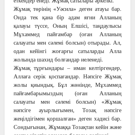
еткендер енеді. Жұмақ сатылары әркелкі.
Жұмақ төрінің «Уәсила» деген атауы бар.
Онда тек қана бір адам яғни Алланың
қалауы түссе, Оның Елшісі, таңдаулысы
Мұхаммед пайғамбар (оған Алланың
салауаты мен сәлемі болсын) отырады. Ал,
одан кейінгі жоғарғы сатыларды Алла
жолында шахид болғандар иеленеді.
Жұмақ тұрғындары – иман келтіргендер,
Аллаға серік қоспағандар. Нәпсіге Жұмақ
жолы қиындық. Бұл жөнінде, Мұхаммед
пайғамбарымыздың (оған Алланың
салауаты мен сәлемі болсын) «Жұмақ
нәпсіге ауырлығымен, Тозақ нәпсіге
жеңілдігімен қоршалған» деген хадисі бар.
Сондығынан, Жұмаққа Тозақтан кейін және