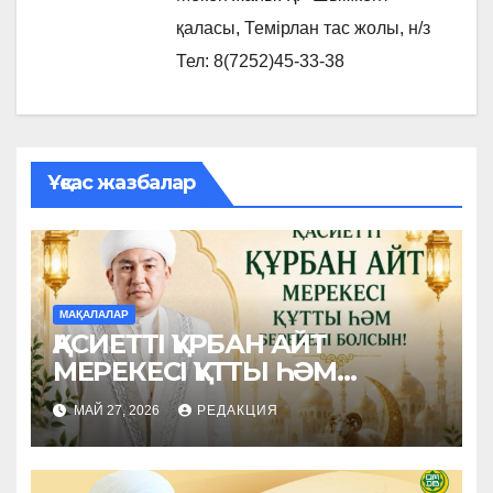
қаласы, Темірлан тас жолы, н/з
Тел: 8(7252)45-33-38
Ұқсас жазбалар
МАҚАЛАЛАР
ҚАСИЕТТІ ҚҰРБАН АЙТ
МЕРЕКЕСІ ҚҰТТЫ ҺӘМ
БЕРЕКЕЛІ БОЛСЫН!
МАЙ 27, 2026
РЕДАКЦИЯ