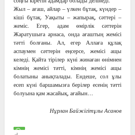
соңғы кіретін адамдар болады делінеді.
Жыл – ағаш, айлар – үлкен бұтақ, күндер –
кіші бұтақ. Уақыты – жапырақ, сәттері –
жеміс. Егер, адам өмірлік сәттерін
Жаратушыға арнаса, онда ағаштың жемісі
тәтті болғаны. Ал, егер Аллаға құлақ
аспаумен сәттерін еңсерсе, жемісі ащы
келеді. Қайта тірілер күні жинаған өнімнен
кімнің жемісі тәтті, кімнің жемісі ащы
болатыны анықталады. Ендеше, сол ұлы
есеп күні баршамызға берілер есенің тәтті
болуына қам жасайық, ағайын…
Нұрлан Байжігітұлы Асанов