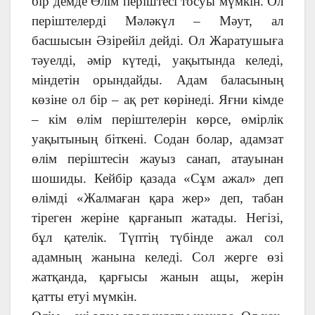
бір демде Өлім періштесі тосуы мүмкін. Ол
періштелерді Мәләкүл – Мәут, ал
басшысын Әзірейіл дейді. Ол Жаратушыға
тәуелді, әмір күтеді, уақытында келеді,
міндетін орындайды. Адам баласының
көзіне ол бір – ақ рет көрінеді. Яғни кімде
– кім өлім періштелерін көрсе, өмірлік
уақытының біткені. Содан болар, адамзат
өлім періштесін жауыз санап, атауынан
шошиды. Кейбір қазада «Сұм ажал» деп
өлімді «Жалмаған қара жер» деп, табан
тіреген жеріне қарғанып жатады. Негізі,
бұл қателік. Түптің түбінде ажал сол
адамның жанына келеді. Сол жерге өзі
жатқанда, қарғысы жанын ащы, жерін
қатты етуі мүмкін.