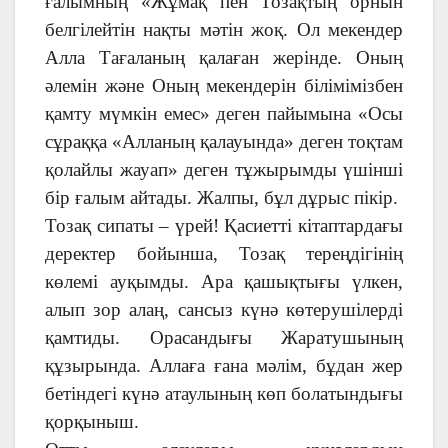
ғалымның «Жұмақ пен Тозақтың орнын
белгілейтін нақты мәтін жоқ. Ол мекендер
Алла Тағаланың қалаған жерінде. Оның
әлемін және Оның мекендерін білімімізбен
қамту мүмкін емес» деген пайымына «Осы
сұраққа «Алланың қалауында» деген тоқтам
қолайлы жауап» деген тұжырымды үшінші
бір ғалым айтады. Жалпы, бұл дұрыс пікір.
Тозақ сипаты – үрей! Қасиетті кітаптардағы
деректер бойынша, Тозақ тереңдігінің
көлемі ауқымды. Ара қашықтығы үлкен,
алып зор алаң, сансыз күнә көтерушілерді
қамтиды. Орасандығы Жаратушының
құзырында. Аллаға ғана мәлім, бұдан жер
бетіндегі күнә атаулының көп болатындығы
қорқыныш.