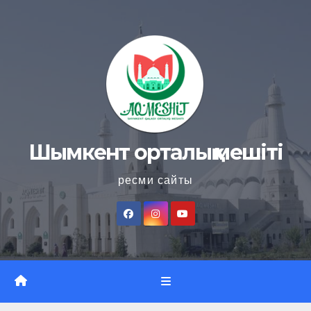
Skip
to
content
Шымкент орталық мешіті
ресми сайты