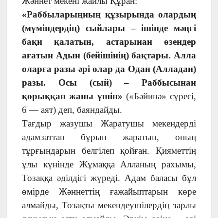
Жәннет мекені жайлы Құран:
«Раббыларыңның құзырында олардың
(мүміндердің) сыйлары – ішінде мәңгі
бақи қалатын, астарынан өзендер
ағатын Адын (бейішінің) бақтары. Алла
оларға разы әрі олар да Одан (Алладан)
разы. Осы (сый) – Раббысынан
қорыққан жаны үшін»
(«Бәйинә» сүресі,
6 — аят) деп, баяндайды.
Тағдыр жазушы Жаратушы мекендерді
адамзаттан бұрын жаратып, оның
тұрғындарын белгілеп қойған. Қияметтің
ұлы күнінде Жұмаққа Алланың рахымы,
Тозаққа әділдігі жүреді. Адам баласы бұл
өмірде Жәннеттің ғажайыптарын көре
алмайды, Тозақты мекендеушілердің зарлы