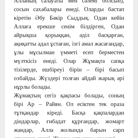
Алланың салауаты мен сәлемі болсын),
сосын сахабалары енеді. Оларды бастап
кіретін Әбу Бәкір Сыддық. Одан кейін
Аллаға ерекше сенім білдірген, Одан
айрықша қорыққан, әділ басқарған,
ақиқатты адал ұстаған, ізгі амал жасағандар,
ұлы мұсылман үмметі есеп берместен
мүлткісіз енеді. Олар Жұмақта сапқа
тізілерде, ешбіреуі бірін – бірі басып
озбайды. Жүздері толған айдай жарық әрі
нұрлы болады.
Жұмақтың сегіз қақпасы болады, соның
бірі Ар – Райян. Ол есіктен тек ораза
тұтқандар кіреді. Басқа қақпалардан
діндарлар, ғибадат құрғандар, жомарт
жандар, Алла жолында барын сарп