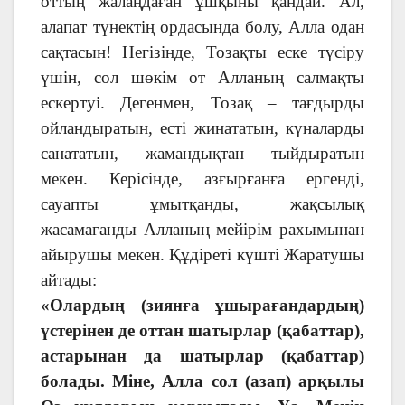
оттың жалаңдаған ұшқыны қандай. Ал,
алапат түнектің ордасында болу, Алла одан
сақтасын! Негізінде, Тозақты еске түсіру
үшін, сол шөкім от Алланың салмақты
ескертуі. Дегенмен, Тозақ – тағдырды
ойландыратын, есті жинататын, күналарды
санататын, жамандықтан тыйдыратын
мекен. Керісінде, азғырғанға ергенді,
сауапты ұмытқанды, жақсылық
жасамағанды Алланың мейірім рахымынан
айырушы мекен. Құдіреті күшті Жаратушы
айтады:
«Олардың (зиянға ұшырағандардың)
үстерінен де оттан шатырлар (қабаттар),
астарынан да шатырлар (қабаттар)
болады. Міне, Алла сол (азап) арқылы