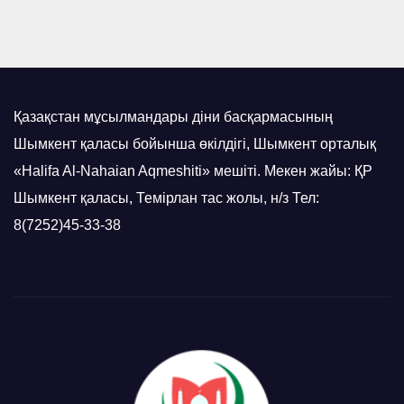
Қазақстан мұсылмандары діни басқармасының
Шымкент қаласы бойынша өкілдігі, Шымкент орталық
«Halifa Al-Nahaian Aqmeshiti» мешіті. Мекен жайы: ҚР
Шымкент қаласы, Темірлан тас жолы, н/з Тел:
8(7252)45-33-38