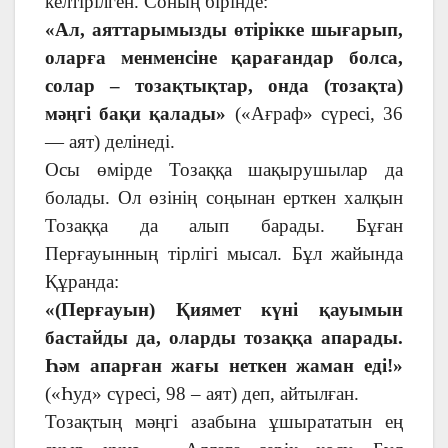
келтірілген. Соның бірінде:
«Ал, аяттарымызды өтірікке шығарып,
оларға менменсіне қарағандар болса,
солар – тозақтықтар, онда (тозақта)
мәңгі бақи қалады»
(«Ағраф» сүресі, 36
— аят) делінеді.
Осы өмірде Тозаққа шақырушылар да
болады. Ол өзінің соңынан ерткен халқын
Тозаққа да алып барады. Бұған
Перғауынның тірлігі мысал. Бұл жайында
Құранда:
«(Перғауын) Қиямет күні қауымын
бастайды да, оларды тозаққа апарады.
Һәм апарған жағы неткен жаман еді!»
(«Һуд» сүресі, 98 – аят) деп, айтылған.
Тозақтың мәңгі азабына ұшырататын ең