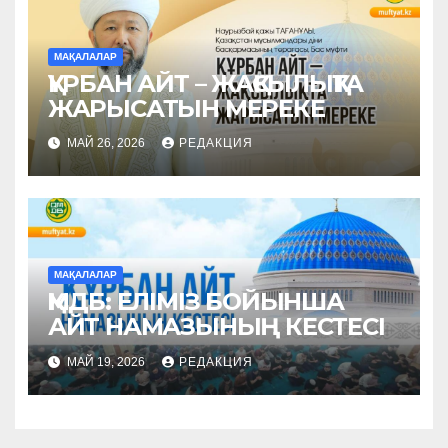
МАҚАЛАЛАР
ҚҰРБАН АЙТ – ЖАҚСЫЛЫҚТА
ЖАРЫСАТЫН МЕРЕКЕ
МАЙ 26, 2026
РЕДАКЦИЯ
МАҚАЛАЛАР
ҚМДБ: ЕЛІМІЗ БОЙЫНША
АЙТ НАМАЗЫНЫҢ КЕСТЕСІ
МАЙ 19, 2026
РЕДАКЦИЯ