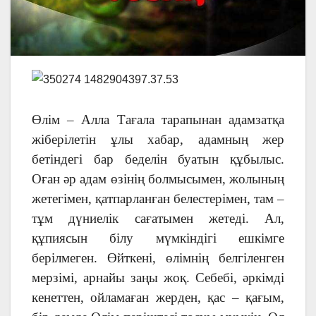
Өлім – Алла Тағала тарапынан адамзатқа
жіберілетін ұлы хабар, адамның жер
бетіндегі бар беделін буатын құбылыс.
Оған әр адам өзінің болмысымен, жолының
жетегімен, қатпарланған белестерімен, там –
тұм дүниелік сағатымен жетеді. Ал,
құпиясын білу мүмкіндігі ешкімге
берілмеген. Өйткені, өлімнің белгіленген
мерзімі, арнайы заңы жоқ. Себебі, әркімді
кенеттен, ойламаған жерден, қас – қағым,