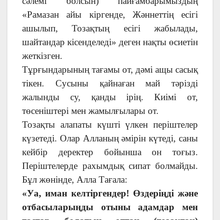
сәлемі болсын) пайғамбарымыздың
«Рамазан айы кіргенде, Жәннеттің есігі
ашылып, Тозақтың есігі жабылады,
шайтандар кісенделеді» деген нақты өсиетін
жеткізген.
Тұрғындарының тағамы от, дәмі ащы сасық
тікен. Сусыны қайнаған май тәрізді
жалынды су, қанды ірің. Киімі от,
төсеніштері мен жамылғылары от.
Тозақты алапаты күшті үлкен періштелер
күзетеді. Олар Алланың әмірін күтеді, саны
кейбір деректер бойынша он тоғыз.
Періштелерде рахымдық сипат болмайды.
Бұл жөнінде, Алла Тағала:
«Уа, иман келтіргендер! Өздеріңді және
отбасыларыңды отыны адамдар мен