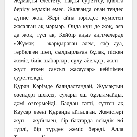
Жұмақты елестету, нақты суреттеу, қиялға
берілу мүмкін емес. Жалғанда оған теңдес
дүние жоқ. Жері айна тәріздес күмістен
жасалған ақ мәрмәр. Онда күн де жоқ, аяз
да жоқ, түсі ақ. Кейбір аңыз әңгімелерде
«Жұмақ – жарқыраған әлем, саф ауа,
тербелген шөп, сылдырлаған бұлақ, піскен
жеміс, биік шаһарлар, сұлу әйелдер, жалт –
жұлт еткен сансыз жасаулар» кейіпімен
суреттеледі.
Құран Кәрімде баяндалғандай, Жұмақтың
өзендері шексіз, сулары еш бұзылмайды,
дәмі өзгермейді. Балдан тәтті, сүттен ақ
Кәусар өзені Құранда айтылған. Жемістері
жұп – жұбымен, бір бақтарда өсімдік екі
түрлі, бір түрден жеміс береді. Алла