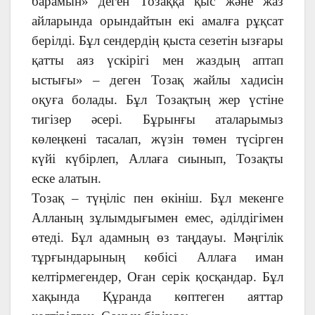
барамын» деген Тозаққа қыс және жаз
айларында орындайтын екі амалға рұқсат
берілді. Бұл сендердің қыста сезетін ызғары
қатты аяз үскірігі мен жаздың аптап
ыстығы» – деген Тозақ жайлы хадисін
оқуға болады. Бұл Тозақтың жер үстіне
тигізер әсері. Бұрынғы аталарымыз
көлеңкені тасалап, жүзін төмен түсірген
күйі күбірлеп, Аллаға сиынып, Тозақты
еске алатын.
Тозақ – түңіліс пен өкініш. Бұл мекенге
Алланың зұлымдығымен емес, әділдігімен
өтеді. Бұл адамның өз таңдауы. Мәңгілік
тұрғындарының көбісі Аллаға иман
келтірмегендер, Оған серік қосқандар. Бұл
хақында Құранда көптеген аяттар