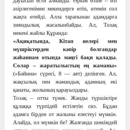
дауысын ести алмайды. Әркім өзіне – өзі
әзірлегенімен мекендерге өтіп, өтемін сол
жақта өтейді. Алла тарапынан адамдарға
зияндылық жасалынбайды. Ал, Тозақ
мекені жайлы Құранда:
«Ақиқатында, Кітап иелері мен
мүшріктерден кәпір болғандар
жәһаннам отында мәңгі бақи қалады.
Солар – жаратылыстың ең жаманы»
(«Бәйинә» сүресі, 8 — аят) делінген. Ал,
жақсылық пен жамандық адамның екі
қанаты, жолының қарауылдары.
Тозақ – отты түнек. Жанды түршіктіре
құлаққа түрпідей естілетін сөз. Бұдан
адамға бірден от жалыны елестеуі мүмкін.
Алайда, ол мүмкін бе? Жалғанда шөкімдей