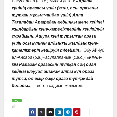
Расулаллаһ (с.а.с.) былай деген:
«Арафа
күнінің оразасы үшін (яғни, осы оразаны
тұтқан мұсылмандар үшін) Алла
Тағаладан Арафадан алдыңғы және кейінгі
жылдардың күнә-қателіктерінің кешірілуін
сұраймын. Ашура күні тұтылған ораза
үшін осы күннен алдыңғы жылдың күнә-
қателіктерін кешіруін тілеймін»
. Әбу Аййуб
әл-Ансари (р.а.)Расулалланың (с.а.с.):
«Кімде-
кім Рамазан оразасын тұтқан соң одан
кейінгі шәууал айынан алты күн ораза
тұтса, ол өмір-бақи ораза тұтқандай
болады»,
— деген хадисін жеткізген.