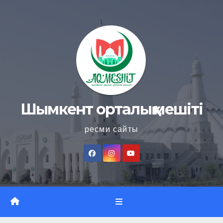
Skip
to
content
Шымкент орталық мешіті
ресми сайты