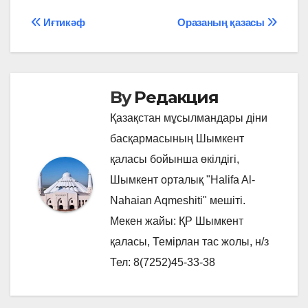
Навигация
Иғтикәф
Оразаның қазасы
по
записям
By
Редакция
Қазақстан мұсылмандары діни
басқармасының Шымкент
қаласы бойынша өкілдігі,
Шымкент орталық "Halifa Al-
Nahaian Aqmeshiti" мешіті.
Мекен жайы: ҚР Шымкент
қаласы, Темірлан тас жолы, н/з
Тел: 8(7252)45-33-38