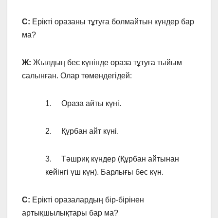
С:
Ерікті оразаны тұтуға болмайтын күндер бар
ма?
Ж:
Жылдың бес күнінде ораза тұтуға тыйым
салынған. Олар төмендегідей:
1. Ораза айты күні.
2. Құрбан айт күні.
3. Тәшриқ күндер (Құрбан айтынан
кейінгі үш күн). Барлығы бес күн.
С:
Ерікті оразалардың бір-бірінен
артықшылықтары бар ма?