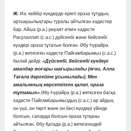
Ж:
Иә, кейбір күндерде ерікті ораза тұтудың
артықшылықтары туралы айтылған хадистер
бар. Айша (р.а.) риуаят еткен хадисте
Расулаллаһ (с.а.с.) дүйсенбі және бейсенбі
күндері ораза тұтатын болған. Әбу Һурайра
(р.а.) жеткізген хадисте Пайғамбарымыз (с.а.с.)
былай дейді:
«Дүйсенбі, бейсенбі күндері
амалдар жоғары шағырылады (яғни, Алла
Тағала дәргейіне ұсынылады). Мен
амалымның көрсетілген қалап, ораза
тұтамын»
.Әбу Һурайра (р.а.) жеткізген басқа
хадисте Пайғамбарымыздың (с.а.с.) әр айдың
он үші, он төрті және он бесі күндері үйінде
болсын, сапарда болсын ораза тұтқаны
айтылған. Әбу Қатада (р.а.) жеткізгендей