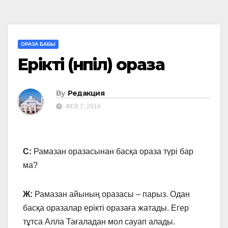
ОРАЗА БАБЫ
Ерікті (нәпіл) ораза
By
Редакция
ФЕВ 7, 2016
С:
Рамазан оразасынан басқа ораза түрі бар
ма?
Ж:
Рамазан айының оразасы – парыз. Одан
басқа оразалар ерікті оразаға жатады. Егер
тұтса Алла Тағаладан мол сауап алады.