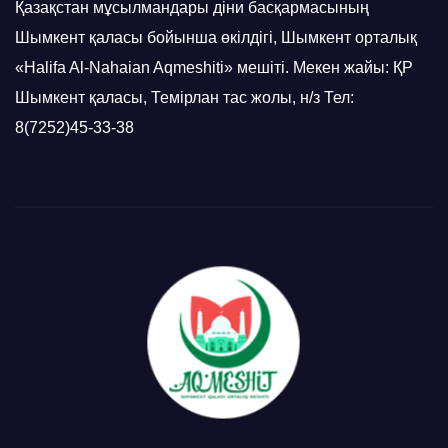
Қазақстан мұсылмандары діни басқармасының
Шымкент қаласы бойынша өкілдігі, Шымкент орталық
«Halifa Al-Nahaian Aqmeshiti» мешіті. Мекен жайы: ҚР
Шымкент қаласы, Темірлан тас жолы, н/з Тел:
8(7252)45-33-38