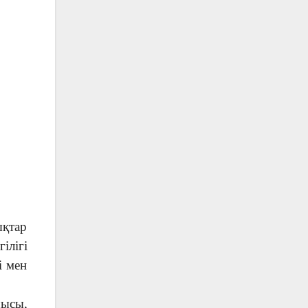
ықтар
ілігі
і мен
шысы,