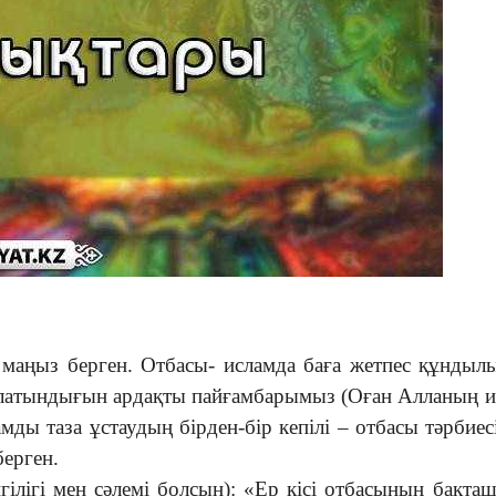
 маңыз берген. Отбасы- исламда баға жетпес құндыл
талатындығын ардақты пайғамбарымыз (Оған Алланың иг
амды таза ұстаудың бірден-бір кепілі – отбасы тәрбиес
ерген.
лігі мен сәлемі болсын): «Ер кісі отбасының бақта