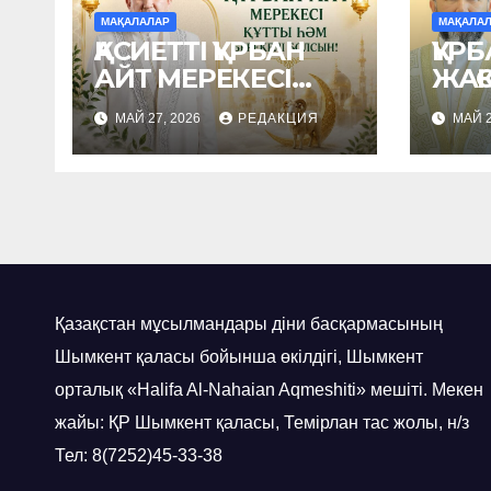
МАҚАЛАЛАР
МАҚАЛА
ҚАСИЕТТІ ҚҰРБАН
ҚҰРБ
АЙТ МЕРЕКЕСІ
ЖАҚ
ҚҰТТЫ ҺӘМ
ЖА
МАЙ 27, 2026
РЕДАКЦИЯ
МАЙ 2
БЕРЕКЕЛІ
МЕР
БОЛСЫН!
Қазақстан мұсылмандары діни басқармасының
Шымкент қаласы бойынша өкілдігі, Шымкент
орталық «Halifa Al-Nahaian Aqmeshiti» мешіті. Мекен
жайы: ҚР Шымкент қаласы, Темірлан тас жолы, н/з
Тел: 8(7252)45-33-38