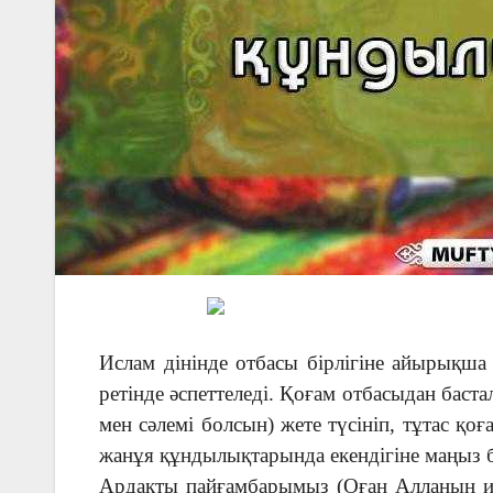
Ислам дінінде отбасы бірлігіне айырықша
ретінде әспеттеледі. Қоғам отбасыдан бас
мен сәлемі болсын) жете түсініп, тұтас қоғ
жанұя құндылықтарында екендігіне маңыз б
Ардақты пайғамбарымыз (Оған Алланың игі