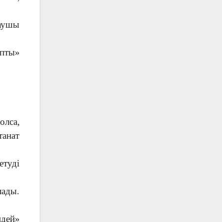
раушы
апты»
олса,
танат
етуді
лады.
ндей»