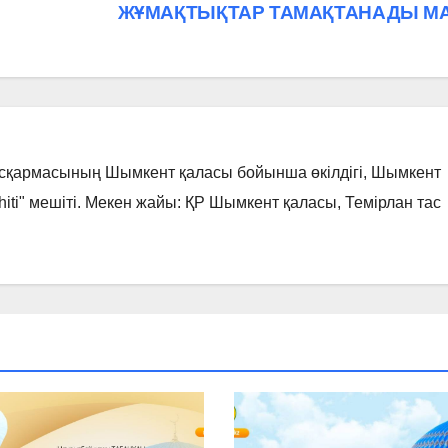
ЖҰМАҚТЫҚТАР ТАМАҚТАНАДЫ М
асқармасының Шымкент қаласы бойынша өкілдігі, Шымкент
hiti" мешіті. Мекен жайы: ҚР Шымкент қаласы, Темірлан тас