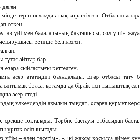
 деген.
 міндеттерін исламда анық көрсетілген. Отбасын асы
ап өткен.
ел өз үйі мен балаларының бақташысы, сол үшін жау
йыстырушысы ретінде белгілеген.
алған.
 тұтас айттар бар.
ң өзара сыйластығы реттелген.
ға әсер ететіндігі баяндалады. Егер отбасы тату б
 ынтымақ болса, қоғамда да бірлік пен тыныштық сал
қша әсер етеді.
ардың үлкендердің ақылын тыңдап, оларға құрмет көрс
не ерекше тоқталады. Тәрбие бастауы отбасыдан баста
тты ұрпақ өсіп шығады.
з үйім – өлең төсегім», «Екі жақсы қосылса аймен кү