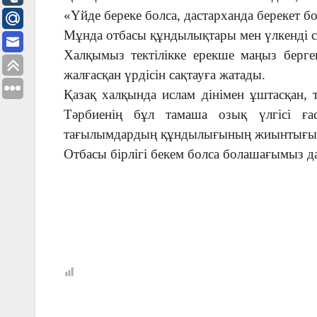
«Үйде береке болса, дастарханда берекет б
Мұнда отбасы құндылықтары мен үлкенді сый
Халқымыз тектілікке ерекше маңыз берген.
жалғасқан үрдісін сақтауға жатады.
Қазақ халқында ислам дінімен ұштасқан, 
Тәрбиенің бұл тамаша озық үлгісі ға
тағылымдардың құндылығының жиынтығы 
Отбасы бірлігі бекем болса болашағымыз да