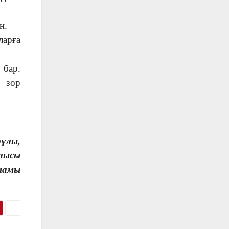
н.
ларға
 бар.
 зор
ұлы,
лысы
мамы