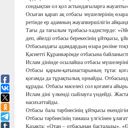
сондықтан ол қол астындағыларға жауапты»
Осыған қарап ақ отбасы мүшелерінің өзара
ретінде ер адамның жауапкершілігін айқынд
Тағы да тағылым тұнбасы-хадистерде: «Әй
деп, әйелді отбасы берекесінің ұйтқысы, ұ
Отбасындағы адамдардың өзара рөліне тоқт
Қасиетті Құранкәрімде отбасына байланысты
Ислам дінінде осылайша отбасы мүшелеріні
Отбасы қарым-қатынастарының тұтас қоғам
қоғамда да тұрақтылық орнайды. Отбасында
құрады. Отбасы мәселесі сол қоғамға айыры
Ислам діні үлкенді сыйлауға үндейді. Жаст
насихаттайды.
Отбасы бала тәрбиесінің ұйтқысы екендігі
Отбасы тәрбиесінің тамаша үлгісінен ұлаға
Қазақта: «Отан – отбасынан басталады», «Ө