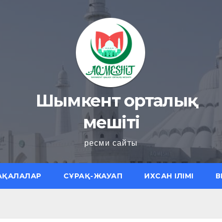
Шымкент орталық
мешіті
ресми сайты
АҚАЛАЛАР
СҰРАҚ-ЖАУАП
ИХСАН ІЛІМІ
В