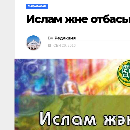
МАҚАЛАЛАР
Ислам және отба
By
Редакция
СЕН 26, 2016