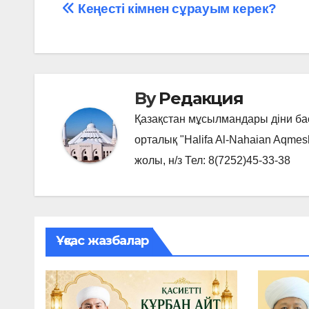
Навигация
Кеңесті кімнен сұрауым керек?
по
записям
By
Редакция
Қазақстан мұсылмандары діни б
орталық "Halifa Al-Nahaian Aqmes
жолы, н/з Тел: 8(7252)45-33-38
Ұқсас жазбалар