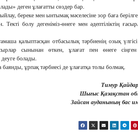
олады» деген ұлағатты сөздер бар.
лау, береке мен ынтымақ мәселесіне зор баға берілге
 Текті болу дегеніміз-өнеге мен әдептіліктің ғасыр
тамаша қалыптасқан отбасылық тәрбиенің озық үлгісі
сырлар сынынан өткен, ұлағат пен өнеге сіңген
деуге болады.
 баянды, ұрпақ тәрбиесі де ұлағатқа толы болмақ.
Тимур Қайдар
Шығыс Қазақстан об
Зайсан ауданының бас и