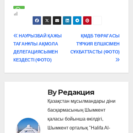
Навигация
НАУРЫЗБАЙ ҚАЖЫ
ҚМДБ ТӨРАҒАСЫ
ТАҒАНҰЛЫ АҚМОЛА
ТҮРКИЯ ЕЛШІСІМЕН
по
ДЕЛЕГАЦИЯСЫМЕН
СҰХБАТТАСТЫ (ФОТО)
записям
КЕЗДЕСТІ (ФОТО)
By
Редакция
Қазақстан мұсылмандары діни
басқармасының Шымкент
қаласы бойынша өкілдігі,
Шымкент орталық "Halifa Al-