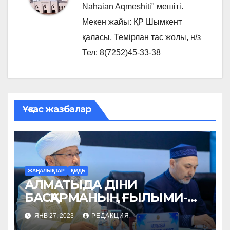
Nahaian Aqmeshiti" мешіті.
Мекен жайы: ҚР Шымкент
қаласы, Темірлан тас жолы, н/з
Тел: 8(7252)45-33-38
Ұқсас жазбалар
ЖАҢАЛЫҚТАР
ҚМДБ
АЛМАТЫДА ДІНИ
БАСҚАРМАНЫҢ ҒЫЛЫМИ-
ЗЕРТТЕУ ОРТАЛЫҒЫ
ЯНВ 27, 2023
РЕДАКЦИЯ
АШЫЛАДЫ (ФОТО)