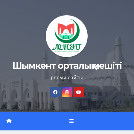
Skip
to
content
Шымкент орталық мешіті
ресми сайты