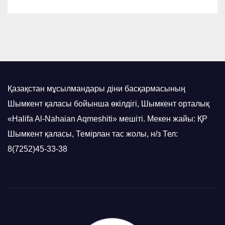
Қазақстан мұсылмандары діни басқармасының
Шымкент қаласы бойынша өкілдігі, Шымкент орталық
«Halifa Al-Nahaian Aqmeshiti» мешіті. Мекен жайы: ҚР
Шымкент қаласы, Темірлан тас жолы, н/з Тел:
8(7252)45-33-38