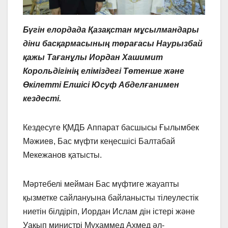
Бүгін елордада Қазақстан мұсылмандары
діни басқармасының төрағасы Наурызбай
қажы Тағанұлы Иордан Хашимит
Корольдігінің еліміздегі Төтенше және
Өкілетті Елшісі Юсуф Абделғанимен
кездесті.
Кездесуге ҚМДБ Аппарат басшысы Ғылымбек
Мәжиев, Бас мүфти кеңесшісі Балтабай
Мекежанов қатысты.
Мәртебелі мейман Бас мүфтиге жауапты
қызметке сайлануына байланысты тілеулестік
ниетін білдіріп, Иордан Ислам дін істері және
Уақып министрі Мұхаммед Ахмед әл-