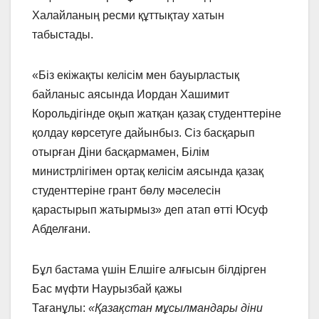
Халайланың ресми құттықтау хатын
табыстады.
«Біз екіжақты келісім мен бауырластық
байланыс аясында Иордан Хашимит
Корольдігінде оқып жатқан қазақ студенттеріне
қолдау көрсетуге дайынбыз. Сіз басқарып
отырған Діни басқармамен, Білім
министрлігімен ортақ келісім аясында қазақ
студенттеріне грант бөлу мәселесін
қарастырып жатырмыз» деп атап өтті Юсуф
Абделғани.
Бұл бастама үшін Елшіге алғысын білдірген
Бас мүфти Наурызбай қажы
Тағанұлы:
«Қазақстан мұсылмандары діни