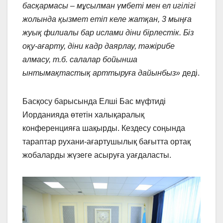
басқармасы – мұсылман үмбеті мен ел игілігі
жолында қызмет етіп келе жатқан, 3 мыңға
жуық филиалы бар ислами діни бірлестік. Біз
оқу-ағарту, діни кадр даярлау, тәжірибе
алмасу, т.б. салалар бойынша
ынтымақтастық арттыруға дайынбыз»
деді.
Басқосу барысында Елші Бас мүфтиді
Иорданияда өтетін халықаралық
конференцияға шақырды. Кездесу соңында
тараптар рухани-ағартушылық бағытта ортақ
жобаларды жүзеге асыруға уағдаласты.