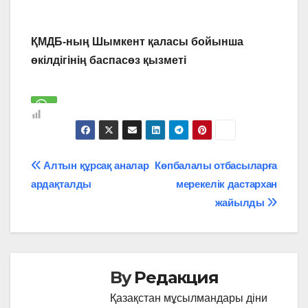
ҚМДБ-ның Шымкент қаласы бойынша
өкілдігінің баспасөз қызметі
Навигация
Алтын құрсақ аналар
Көпбалалы отбасыларға
ардақталды
мерекелік дастархан
по
жайылды
записям
By
Редакция
Қазақстан мұсылмандары діни