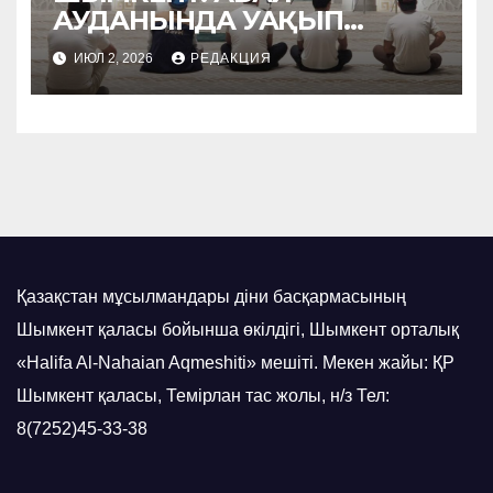
АУДАНЫНДА УАҚЫП
НАСИХАТТАЛДЫ
ИЮЛ 2, 2026
РЕДАКЦИЯ
Қазақстан мұсылмандары діни басқармасының
Шымкент қаласы бойынша өкілдігі, Шымкент орталық
«Halifa Al-Nahaian Aqmeshiti» мешіті. Мекен жайы: ҚР
Шымкент қаласы, Темірлан тас жолы, н/з Тел:
8(7252)45-33-38