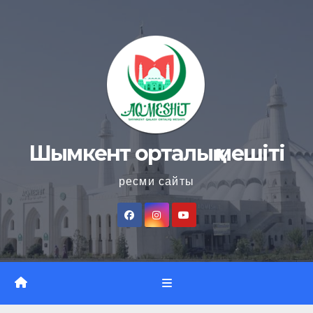
Skip
to
content
Шымкент орталық мешіті
ресми сайты