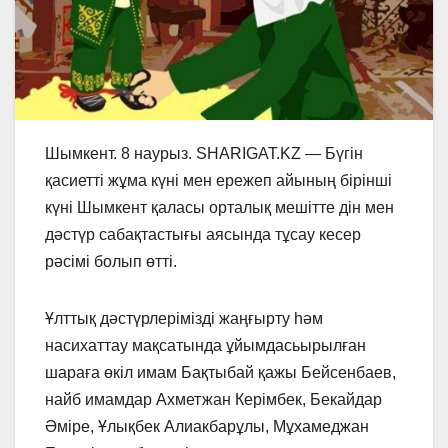
Шымкент. 8 наурыз. SHARIGAT.KZ — Бүгін
қасиетті жұма күні мен ережеп айының бірінші
күні Шымкент қаласы орталық мешітте дін мен
дәстүр сабақтастығы аясында тұсау кесер
рәсімі болып өтті.
Ұлттық дәстүрлерімізді жаңғырту һәм
насихаттау мақсатында ұйымдасьырылған
шараға өкіл имам Бақтыбай қажы Бейсенбаев,
найб имамдар Ахметжан Керімбек, Бекайдар
Әміре, Ұлықбек Алиакбарұлы, Мұхамеджан