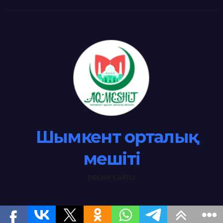
Шымкент орталық
мешіті
ресми сайты