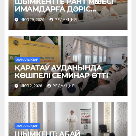
ШЫМКЕНТТЕ РАНТ МҮШЕСІ
ИМАМДАРҒА ДӘРІС
ОҚЫДЫ
ИЮЛ 29, 2026
РЕДАКЦИЯ
ЖАҢАЛЫҚТАР
ҚАРАТАУ АУДАНЫНДА
КӨШПЕЛІ СЕМИНАР ӨТТІ
ИЮЛ 2, 2026
РЕДАКЦИЯ
ЖАҢАЛЫҚТАР
ШЫМКЕНТ: АБАЙ