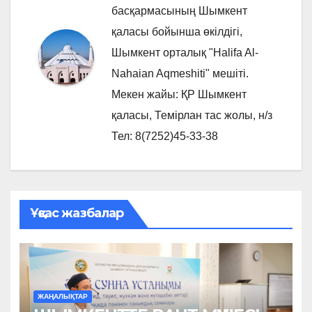
басқармасының Шымкент
қаласы бойынша өкілдігі,
Шымкент орталық "Halifa Al-
Nahaian Aqmeshiti" мешіті.
Мекен жайы: ҚР Шымкент
қаласы, Темірлан тас жолы, н/з
Тел: 8(7252)45-33-38
Ұқсас жазбалар
ЖАҢАЛЫҚТАР