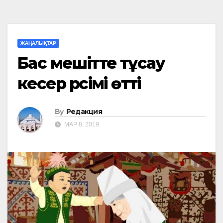
ЖАҢАЛЫҚТАР
Бас мешітте тұсау
кесер рәсімі өтті
By
Редакция
МАР 8, 2019