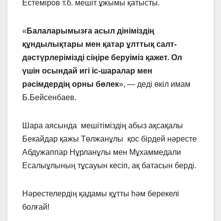
Естеміров т.б. мешіт ұжымы қатысты.
«
Балаларымызға асыл дініміздің
құндылықтары мен қатар ұлттық салт-
дәстүрлерімізді сіңіре беруіміз қажет. Ол
үшін осындай игі іс-шаралар мен
рәсімдердің орны бөлек
», — деді өкіл имам
Б.Бейсенбаев.
Шара аясында мешітіміздің абыз ақсақалы
Бекайдар қажы Төлжанұлы қос бірдей нәресте
Абдужаппар Нұрланұлы мен Мұхаммедали
Есалыұлының тұсауын кесіп, ақ батасын берді.
Нәрестелердің қадамы құтты һәм берекелі
болғай!