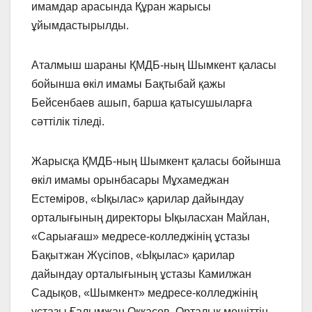
имамдар арасында Құран жарысы
ұйымдастырылды.
Аталмыш шараны ҚМДБ-ның Шымкент қаласы
бойынша өкіл имамы Бақтыбай қажы
Бейсенбаев ашып, барша қатысушыларға
сәттілік тіледі.
Жарысқа ҚМДБ-ның Шымкент қаласы бойынша
өкіл имамы орынбасары Мұхамеджан
Естеміров, «Ықылас» қарилар дайындау
орталығының директоры Ықыласхан Майлан,
«Сарыағаш» медресе-колледжінің ұстазы
Бақытжан Жүсіпов, «Ықылас» қарилар
дайындау орталығының ұстазы Камилжан
Садықов, «Шымкент» медресе-колледжінің
ұстазы Ғалымжан Оққасов, Орталық мешіттің