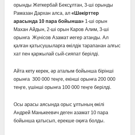
орынды Жеткербай Бексұлтан, 3-ші орынды
Рамазан Дархан алса, ал
«Шәкірттер
арасында 10 пара бойынша»
1-ші орын
Махан Айдын, 2-ші орын Каров Алим, 3-ші
орынға Жүнісов Азамат иегер атанды. Ал
қалған қатысушыларға өкілдік тарапанан алғыс
хат пен қаржылай сый-сияпат берілді.
Айта кету керек, әр аталым бойынша бірінші
орынға 300 000 теңге, екінші орынға 200 000
теңге, үшінші орынға 100 000 теңге берілді.
Осы арасы аясында орыс ұлтының өкілі
Андрей Манькеевич деген азамат 10 пара
бойынша қатысып, ерекше оқиға болды.