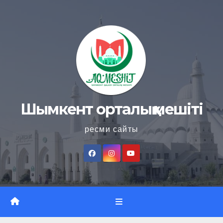
Skip
to
content
Шымкент орталық мешіті
ресми сайты