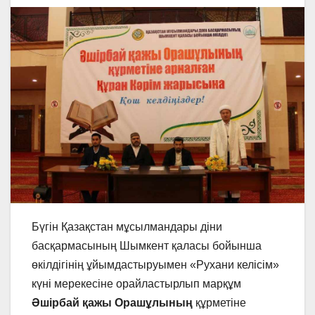
Бүгін Қазақстан мұсылмандары діни
басқармасының Шымкент қаласы бойынша
өкілдігінің ұйымдастыруымен «Рухани келісім»
күні мерекесіне орайластырлып марқұм
Әшірбай қажы Орашұлының
құрметіне