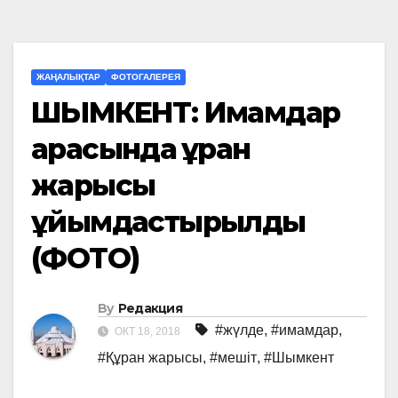
ЖАҢАЛЫҚТАР
ФОТОГАЛЕРЕЯ
ШЫМКЕНТ: Имамдар
арасында Құран
жарысы
ұйымдастырылды
(ФОТО)
By
Редакция
#жүлде
,
#имамдар
,
ОКТ 18, 2018
#Құран жарысы
,
#мешіт
,
#Шымкент