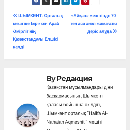
Навигация
ШЫМКЕНТ: Орталық
«Айқап» мешітінде 70-
мешітке Біріккен Араб
тен аса әйел жамағаты
по
Әмірлігінің
дәріс алуда
записям
Қазақстандағы Елшісі
келді
By
Редакция
Қазақстан мұсылмандары діни
басқармасының Шымкент
қаласы бойынша өкілдігі,
Шымкент орталық "Halifa Al-
Nahaian Aqmeshiti" мешіті.