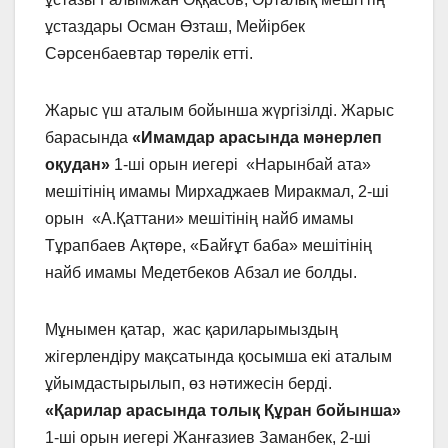
ұстаздары Осман Өзташ, Мейірбек
Сәрсенбаевтар төрелік етті.
Жарыс үш аталым бойынша жүргізілді. Жарыс
барасында
«Имамдар арасында мәнерлеп
оқудан»
1-ші орын иегері «Нарынбай ата»
мешітінің имамы Мирхаджаев Миракмал, 2-ші
орын «А.Қаттани» мешітінің найб имамы
Тұрапбаев Ақтөре, «Байғұт баба» мешітінің
найб имамы Медетбеков Абзал ие болды.
Мұнымен қатар, жас қариларымыздың
жігерлендіру мақсатында қосымша екі аталым
ұйымдастырылып, өз нәтижесін берді.
«Қарилар арасында толық Құран бойынша»
1-ші орын иегері Жанғазиев Заманбек, 2-ші