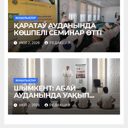
ЖАҢАЛЫҚТАР
ҚАРАТАУ АУДАНЫНДА
КӨШПЕЛІ СЕМИНАР ӨТТІ
ИЮЛ 2, 2026
РЕДАКЦИЯ
ЖАҢАЛЫҚТАР
ШЫМКЕНТ: АБАЙ
АУДАНЫНДА УАҚЫП
НАСИХАТТАЛДЫ
ИЮЛ 2, 2026
РЕДАКЦИЯ