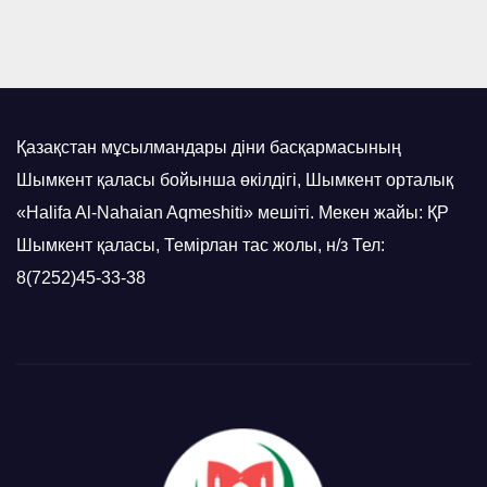
Қазақстан мұсылмандары діни басқармасының
Шымкент қаласы бойынша өкілдігі, Шымкент орталық
«Halifa Al-Nahaian Aqmeshiti» мешіті. Мекен жайы: ҚР
Шымкент қаласы, Темірлан тас жолы, н/з Тел:
8(7252)45-33-38