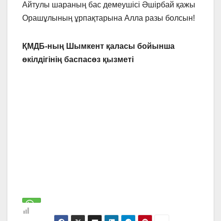
Айтулы шараның бас демеушісі Әшірбай қажы
Орашұлының ұрпақтарына Алла разы болсын!
ҚМДБ-ның Шымкент қаласы
бойынша
өкілдігінің баспасөз қызметі