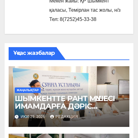
Мекен жайы: ҚР Шымкент
қаласы, Темірлан тас жолы, н/з
Тел: 8(7252)45-33-38
Ұқсас жазбалар
ЖАҢАЛЫҚТАР
ШЫМКЕНТТЕ РАНТ МҮШЕСІ
ИМАМДАРҒА ДӘРІС
ОҚЫДЫ
ИЮЛ 29, 2026
РЕДАКЦИЯ