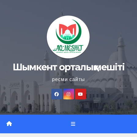
Skip
to
content
Шымкент орталық мешіті
ресми сайты