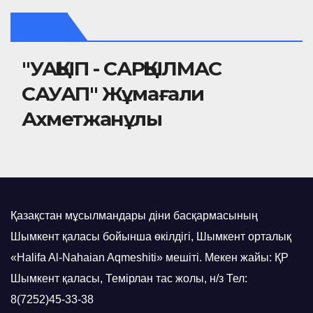
Видео
"УАҚЫП - САРҚЫЛМАС
САУАП" Жұмағали
Ахметжанұлы
Қазақстан мұсылмандары діни басқармасының
Шымкент қаласы бойынша өкілдігі, Шымкент орталық
«Halifa Al-Nahaian Aqmeshiti» мешіті. Мекен жайы: ҚР
Шымкент қаласы, Темірлан тас жолы, н/з Тел:
8(7252)45-33-38