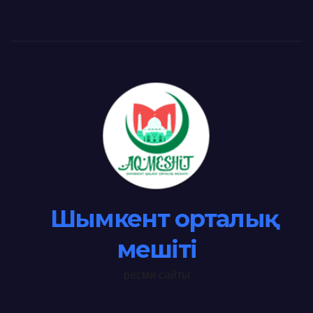
Шымкент орталық
мешіті
ресми сайты