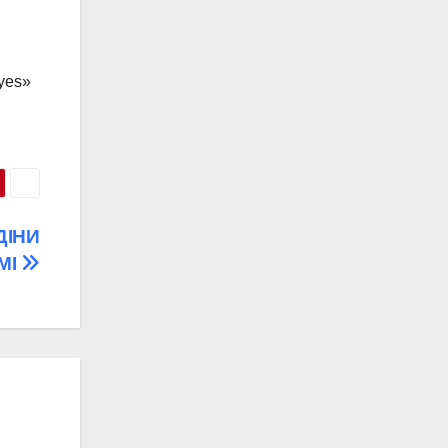
»yes»
ДІНИ
МІ