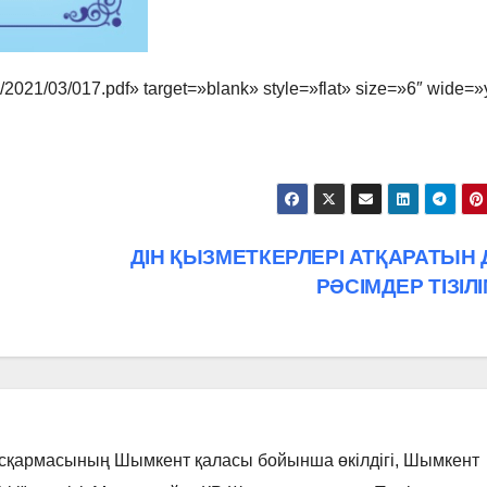
s/2021/03/017.pdf» target=»blank» style=»flat» size=»6″ wide=
ДІН ҚЫЗМЕТКЕРЛЕРІ АТҚАРАТЫН 
РӘСІМДЕР ТІЗІЛІ
асқармасының Шымкент қаласы бойынша өкілдігі, Шымкент