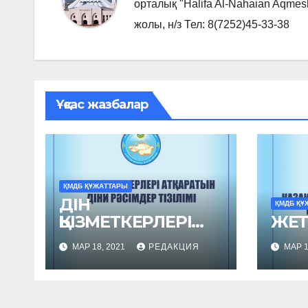
орталық "Halifa Al-Nahaian Aqmes
жолы, н/з Тел: 8(7252)45-33-38
Ұқсас жазбалар
ҚМДБ ҚҰЖАТТАРЫ
ДІН
ҚМДБ ҚҰ
ҚЫЗМЕТКЕРЛЕРІ
ЖЕТІ
АТҚАРАТЫН ДІНИ
МАР 18, 2021
РЕДАКЦИЯ
МАР 1
РӘСІМДЕР ТІЗІЛІМІ