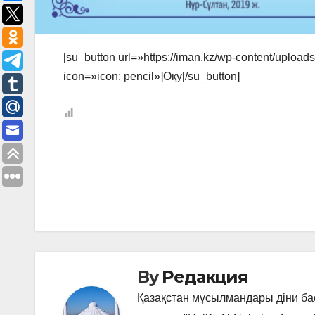
[su_button url=»https://iman.kz/wp-content/upload
icon=»icon: pencil»]Оқу[/su_button]
Навигация
по
записям
By
Редакция
Қазақстан мұсылмандары діни б