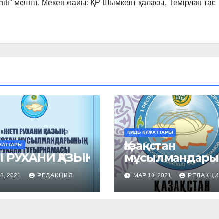
hiti" мешіті. Мекен жайы: ҚР Шымкент қаласы, Темірлан тас
ҚМДБ ҚҰЖАТТАРЫ
Қазақстан
ЖАТТАРЫ
 РУХАНИ ҚАЗЫҚ
мұсылмандар
ң ТҰҒЫРНАМА
8, 2021
РЕДАКЦИЯ
МАР 18, 2021
РЕДАКЦ