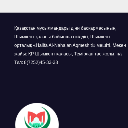
Қазақстан мұсылмандары діни басқармасының
Шымкент қаласы бойынша өкілдігі, Шымкент
орталық «Halifa Al-Nahaian Aqmeshiti» мешіті. Мекен
жайы: ҚР Шымкент қаласы, Темірлан тас жолы, н/з
Тел: 8(7252)45-33-38