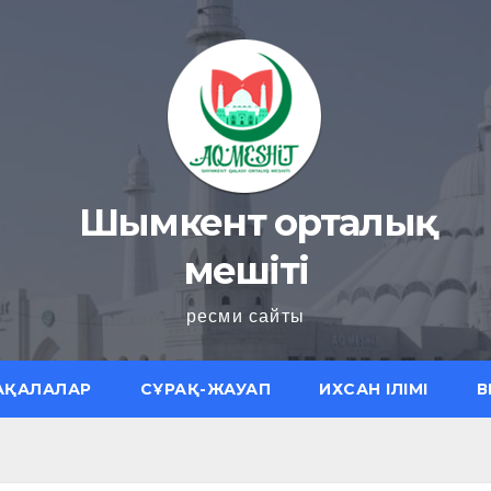
Шымкент орталық
мешіті
ресми сайты
АҚАЛАЛАР
СҰРАҚ-ЖАУАП
ИХСАН ІЛІМІ
В