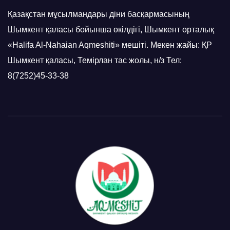
Қазақстан мұсылмандары діни басқармасының
Шымкент қаласы бойынша өкілдігі, Шымкент орталық
«Halifa Al-Nahaian Aqmeshiti» мешіті. Мекен жайы: ҚР
Шымкент қаласы, Темірлан тас жолы, н/з Тел:
8(7252)45-33-38