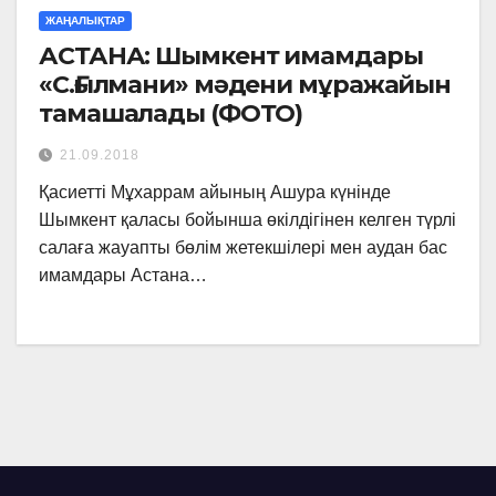
ЖАҢАЛЫҚТАР
АСТАНА: Шымкент имамдары
«С.Ғылмани» мәдени мұражайын
тамашалады (ФОТО)
21.09.2018
Қасиетті Мұхаррам айының Ашура күнінде
Шымкент қаласы бойынша өкілдігінен келген түрлі
салаға жауапты бөлім жетекшілері мен аудан бас
имамдары Астана…