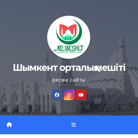
Skip
to
content
Шымкент орталық мешіті
ресми сайты