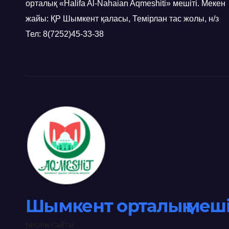
орталық «Halifa Al-Nahaian Aqmeshiti» мешіті. Мекен
жайы: ҚР Шымкент қаласы, Темірлан тас жолы, н/з
Тел: 8(7252)45-33-38
Шымкент орталық меші
ресми сайты