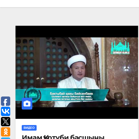
ВИДЕО
Имам Қуртуби басшыны