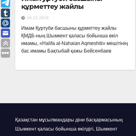
құрметтеу жайлы
10.12.2018
Имам Қуртуби басшыны құрметтеу жайлы
ҚМДБ-ның Шымкент қаласы бойынша өкіл
имамы, «Halifa al-Nahaian Aqmeshiti» мешітінің
бас имамы Бақтыбай қажы Бейсенбаев
Қазақстан мұсылмандары діни басқармасының
Шымкент қаласы бойынша өкілдігі, Шымкент