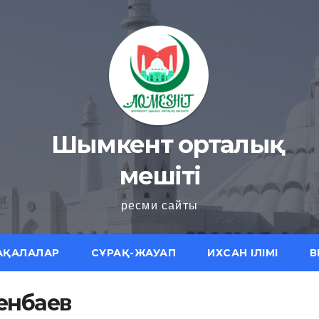
Шымкент орталық
мешіті
ресми сайты
АҚАЛАЛАР
СҰРАҚ-ЖАУАП
ИХСАН ІЛІМІ
В
сенбаев