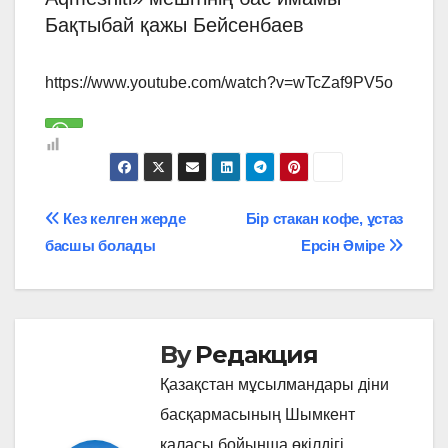
Бақтыбай қажы Бейсенбаев
https://www.youtube.com/watch?v=wTcZaf9PV5o
Навигация
Кез келген жерде
Бір стакан кофе, ұстаз
басшы болады
Ерсін Әміре
по
записям
By
Редакция
Қазақстан мұсылмандары діни
басқармасының Шымкент
қаласы бойынша өкілдігі,