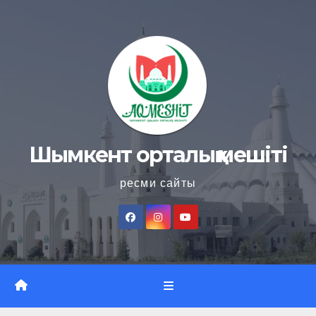
Skip
to
content
Шымкент орталық мешіті
ресми сайты