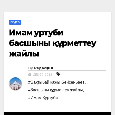
ВИДЕО
Имам Қуртуби
басшыны құрметтеу
жайлы
By
Редакция
ДЕК 10, 2018
#Бақтыбай қажы Бейсенбаев
,
#басшыны құрметтеу жайлы
,
#Имам Қуртуби