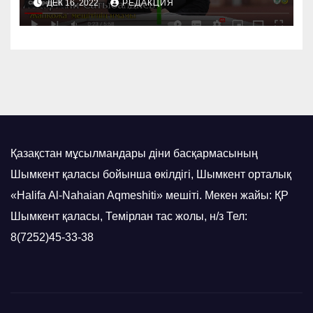
ДЕК 16, 2022
РЕДАКЦИЯ
Қазақстан мұсылмандары діни басқармасының
Шымкент қаласы бойынша өкілдігі, Шымкент орталық
«Halifa Al-Nahaian Aqmeshiti» мешіті. Мекен жайы: ҚР
Шымкент қаласы, Темірлан тас жолы, н/з Тел:
8(7252)45-33-38