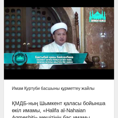
Имам Қуртуби басшыны құрметтеу жайлы
ҚМДБ-ның Шымкент қаласы бойынша
өкіл имамы, «Halifa al-Nahaian
Aqmeshiti» мешітінің бас имамы