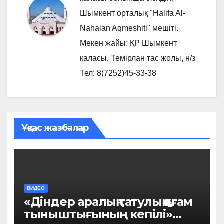
Шымкент орталық "Halifa Al-
Nahaian Aqmeshiti" мешіті.
Мекен жайы: ҚР Шымкент
қаласы, Темірлан тас жолы, н/з
Тел: 8(7252)45-33-38
Ұқсас жазбалар
ВИДЕО
«Діндер аралық татулық қоғам
тыныштығының кепілі»