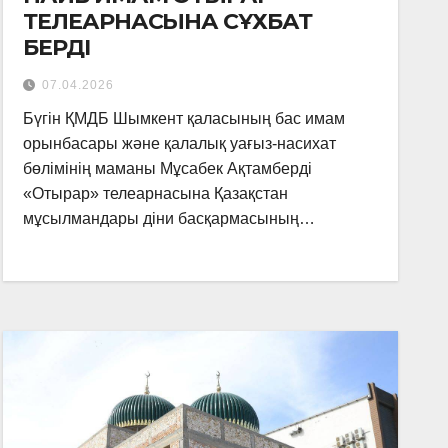
ТЕЛЕАРНАСЫНА СҰХБАТ
БЕРДІ
07.04.2026
Бүгін ҚМДБ Шымкент қаласының бас имам
орынбасары және қалалық уағыз-насихат
бөлімінің маманы Мұсабек Ақтамберді
«Отырар» телеарнасына Қазақстан
мұсылмандары діни басқармасының…