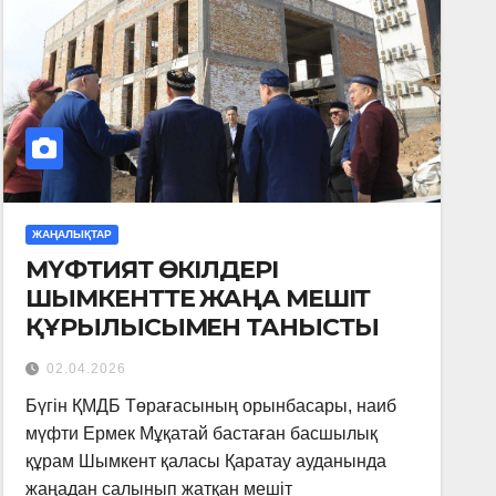
ЖАҢАЛЫҚТАР
МҮФТИЯТ ӨКІЛДЕРІ
ШЫМКЕНТТЕ ЖАҢА МЕШІТ
ҚҰРЫЛЫСЫМЕН ТАНЫСТЫ
02.04.2026
Бүгін ҚМДБ Төрағасының орынбасары, наиб
мүфти Ермек Мұқатай бастаған басшылық
құрам Шымкент қаласы Қаратау ауданында
жаңадан салынып жатқан мешіт