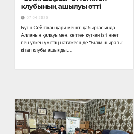
клубының ашылуы өтті
07.04.2026
Бүгін Сейітжан қари мешіті қабырғасында
Алланың қалауымен, көптен күткен ізгі ниет
пен үлкен үміттің нәтижесінде “Білім шырағы”
кітап клубы ашылды.…