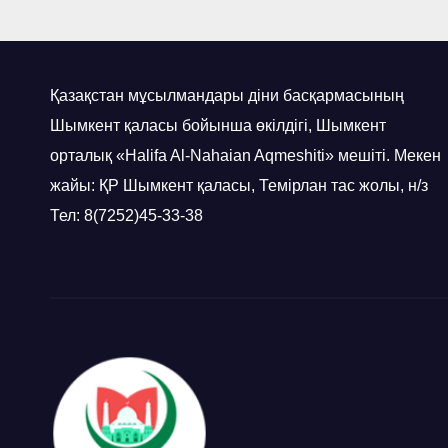
Қазақстан мұсылмандары діни басқармасының
Шымкент қаласы бойынша өкілдігі, Шымкент
орталық «Halifa Al-Nahaian Aqmeshiti» мешіті. Мекен
жайы: ҚР Шымкент қаласы, Темірлан тас жолы, н/з
Тел: 8(7252)45-33-38