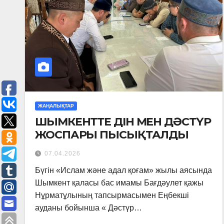
ЖАҢАЛЫҚТАР
ШЫМКЕНТТЕ ДІН МЕН ДӘСТҮР
ЖОСПАРЫ ПЫСЫҚТАЛДЫ
07.04.2026
Бүгін «Ислам және адал қоғам» жылы аясында
Шымкент қаласы бас имамы Бағдәулет қажы
Нұрматұлының тапсырмасымен Еңбекші
ауданы бойынша « Дәстүр…