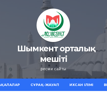
Шымкент орталық
мешіті
ресми сайты
АҚАЛАЛАР
СҰРАҚ-ЖАУАП
ИХСАН ІЛІМІ
В