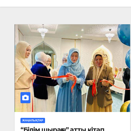
ЖАҢАЛЫҚТАР
“Білім шырағы” атты кітап