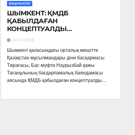
ЖАҢАЛЫҚТАР
ШЫМКЕНТ: ҚМДБ
ҚАБЫЛДАҒАН
КОНЦЕПТУАЛДЫ
ҚҰЖАТТАРҒА АРНАЛҒАН
02.04.2026
СЕМИНАР ӨТТІ
Шымкент қаласындағы орталық мешітте
Қазақстан мұсылмандары діни басқармасы
Төрағасы, Бас мүфти Наурызбай қажы
Тағанұлының бағдарламалық баяндамасы
аясында ҚМДБ қабылдаған концептуалды…