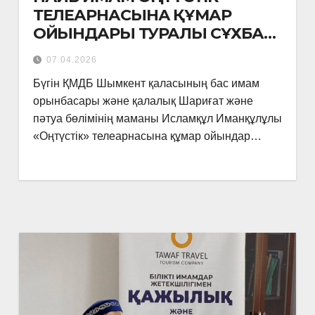
ТЕЛЕАРНАСЫНА ҚҰМАР
ОЙЫНДАРЫ ТУРАЛЫ СҰХБАТ
БЕРДІ
07.04.2026
Бүгін ҚМДБ Шымкент қаласының бас имам
орынбасары және қалалық Шариғат және
пәтуа бөлімінің маманы Исламқұл Иманқұлұлы
«Оңтүстік» телеарнасына құмар ойындар…