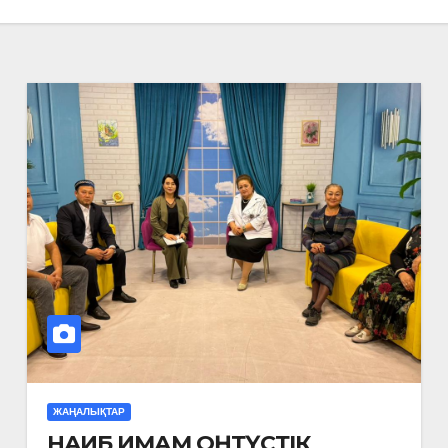
ЖАҢАЛЫҚТАР
НАИБ ИМАМ ОҢТҮСТІК