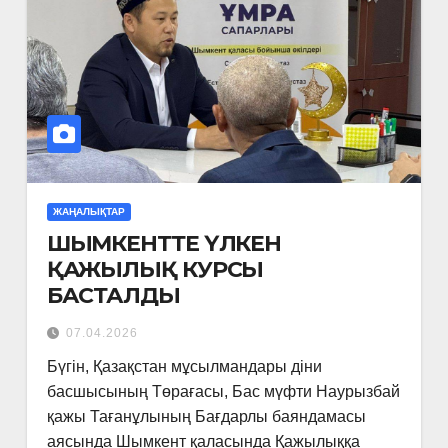
ЖАҢАЛЫҚТАР
ШЫМКЕНТТЕ ҮЛКЕН
ҚАЖЫЛЫҚ КУРСЫ
БАСТАЛДЫ
07.04.2026
Бүгін, Қазақстан мұсылмандары діни
басшысының Төрағасы, Бас мүфти Наурызбай
қажы Тағанұлының Бағдарлы баяндамасы
аясында Шымкент қаласында Қажылыққа