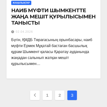
ЖАҢАЛЫҚТАР
НАИБ МҮФТИ ШЫМКЕНТТЕ
ЖАҢА МЕШІТ ҚҰРЫЛЫСЫМЕН
ТАНЫСТЫ
02.04.2026
Бүгін, ҚМДБ Төрағасының орынбасары, наиб
мүфти Ермек Мұқатай бастаған басшылық
құрам Шымкент қаласы Қаратау ауданында
жаңадан салынып жатқан мешіт
құрылысымен…
Posts
1
2
3
pagination